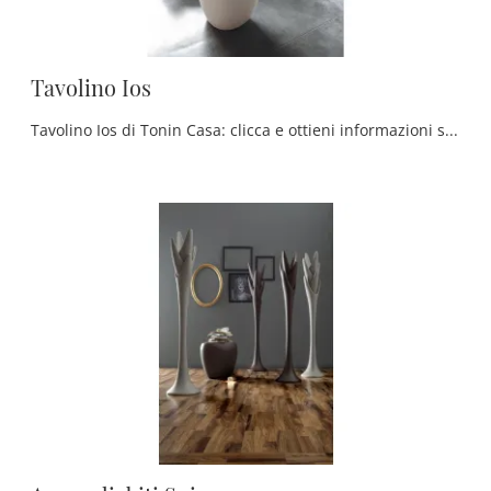
Tavolino Ios
Tavolino Ios di Tonin Casa: clicca e ottieni informazioni sui Complementi e tappeti design in plastica del noto e rinomato brand!