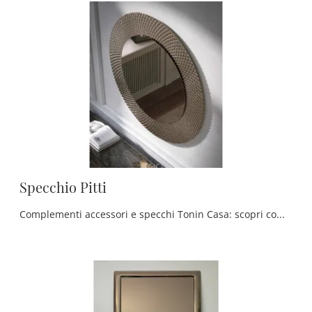
Specchio Pitti
Complementi accessori e specchi Tonin Casa: scopri come arricchire i tuoi interni moderni con il modello Specchio Pitti.