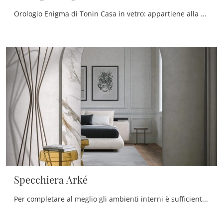
Orologio Enigma di Tonin Casa in vetro: appartiene alla ricca offerta di Complementi moderni del noto e conosciuto brand, sempre di grande valore.
Specchiera Arké
Per completare al meglio gli ambienti interni è sufficiente una nota di stile da conseguire inserendo in mezzo ai restanti pezzi d'arredo alcuni ...