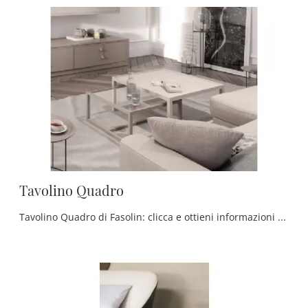
Tavolino Quadro
Tavolino Quadro di Fasolin: clicca e ottieni informazioni sui Complementi e tavolini moderni in vetro del noto e conosciuto marchio!