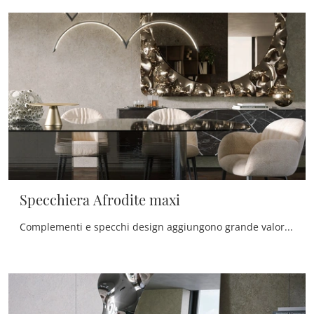
Specchiera Afrodite maxi
Complementi e specchi design aggiungono grande valore all’arredo delle nostre abitazioni e si rivelano multifunzionali oltre che belli da vedere.