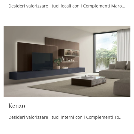
Desideri valorizzare i tuoi locali con i Complementi Maronese? Ti presentiamo differenti modelli di mensole in vetro come Box.
Kenzo
Desideri valorizzare i tuoi interni con i Complementi Tomasella? Eccoti diversi modelli di tavolini in vetro come Kenzo.