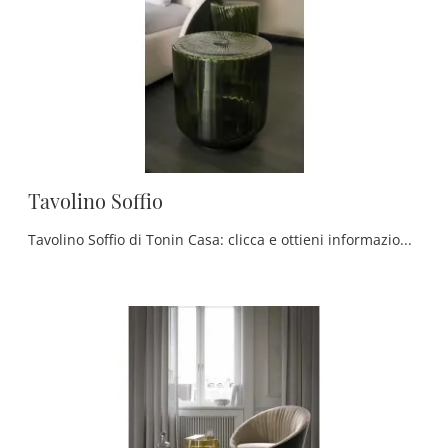
Tavolino Soffio
Tavolino Soffio di Tonin Casa: clicca e ottieni informazioni sui Complementi e tavolini moderni in vetro del noto e conosciuto brand!