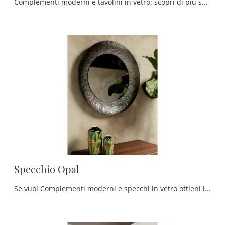
Complementi moderni e tavolini in vetro: scopri di più sul modello Tavolini Ocean di Tonin Casa e potrai impreziosire i tuoi spazi.
Specchio Opal
Se vuoi Complementi moderni e specchi in vetro ottieni informazioni sul modello Specchio Opal del brand Tonin Casa.