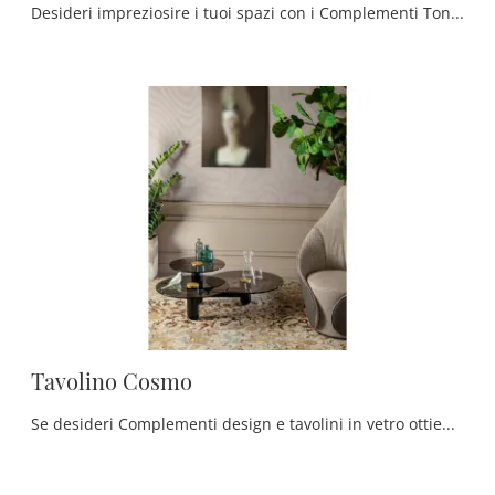
Desideri impreziosire i tuoi spazi con i Complementi Tonin Casa? Eccoti molteplici modelli di tavolini in vetro come Tavolino Andorra.
Tavolino Cosmo
Se desideri Complementi design e tavolini in vetro ottieni informazioni sul modello Tavolino Cosmo del marchio Tonin Casa.