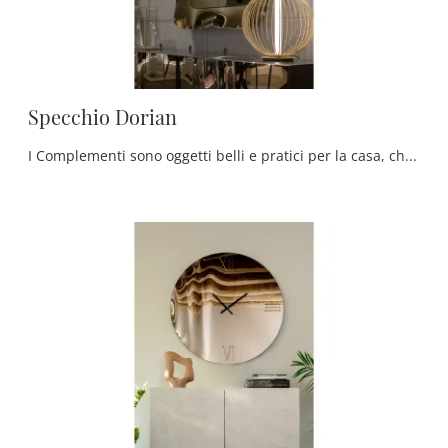
Specchio Dorian
I Complementi sono oggetti belli e pratici per la casa, che connotano i tuoi ambienti con i loro colori e hanno un ruolo plurifunzionale e essenziale.