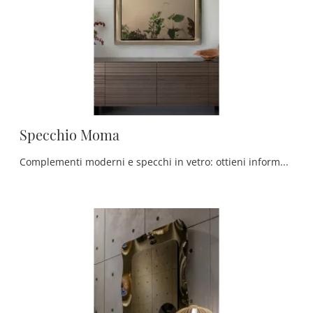
Specchio Moma
Complementi moderni e specchi in vetro: ottieni informazioni sul modello Specchio Moma di Tonin Casa e potrai impreziosire i tuoi locali.