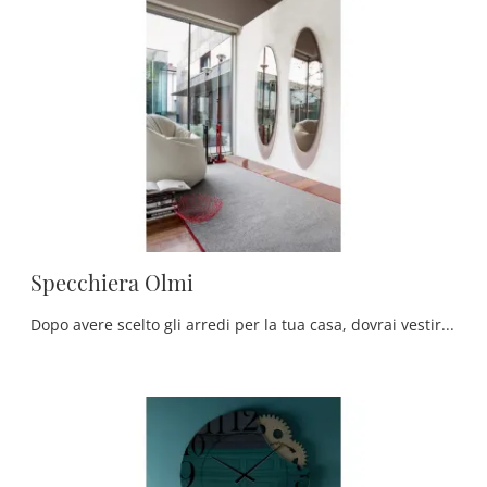
Specchiera Olmi
Dopo avere scelto gli arredi per la tua casa, dovrai vestire gli ambienti domestici con i multifunzionali Complementi di grande valore decorativo che ...