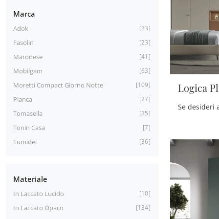
Marca
Adok
33
Fasolin
23
Maronese
41
Mobilgam
63
Moretti Compact Giorno Notte
109
Logica P
Pianca
27
Tomasella
35
Tonin Casa
7
Tumidei
36
Materiale
In Laccato Lucido
10
In Laccato Opaco
134