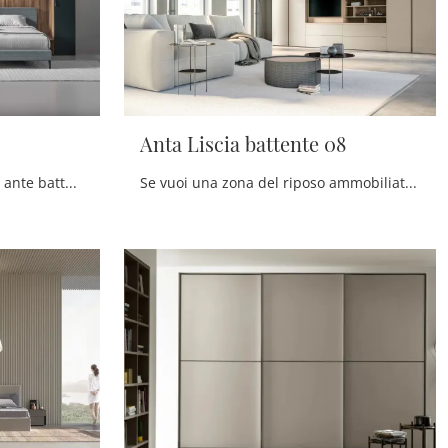
Anta Liscia battente 08
Se cerchi armadi a ponte con ante battenti, clicca e scopri l'armadio Open di Tumidei in laccato opaco.
Se vuoi una zona del riposo ammobiliata al meglio, scegli l'armadio Anta Liscia battente 08 con ante battenti di Tumidei!