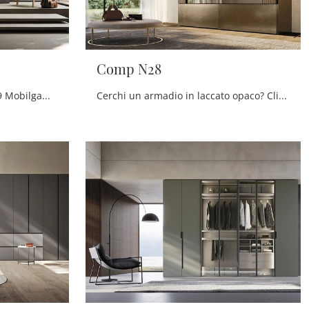
Comp N28
Cerchi un armadio Comp N29 Mobilgam? Clicca subito! Gli armadi a muro con ante scorrevoli ti attendono.
Cerchi un armadio in laccato opaco? Clicca e scopri armadiature a muro con ante scorrevoli di Mobilgam.