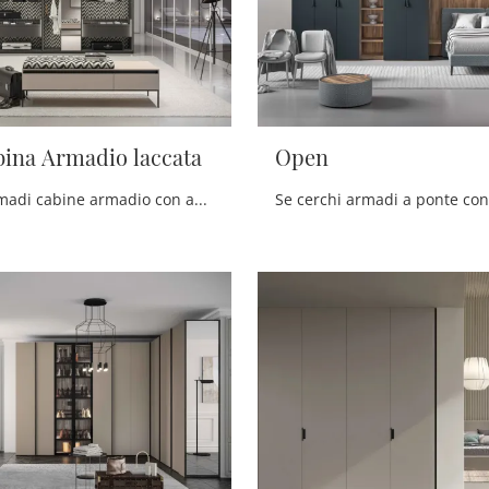
ina Armadio laccata
Open
Se cerchi armadi cabine armadio con ante scorrevoli, clicca e scopri l'armadio Open Cabina Armadio laccata di Tumidei in laccato opaco.