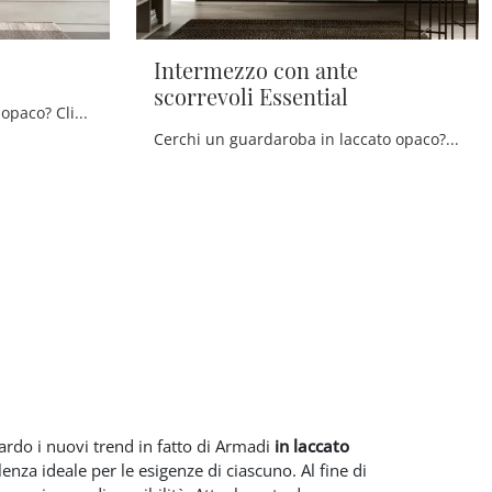
Intermezzo con ante
scorrevoli Essential
Cerchi un armadio in laccato opaco? Clicca e scopri armadi su misura con ante battenti di Adok.
Cerchi un guardaroba in laccato opaco? Clicca e scopri armadiature a muro con ante scorrevoli di Adok.
uardo i nuovi trend in fatto di Armadi
in laccato
lenza ideale per le esigenze di ciascuno. Al fine di