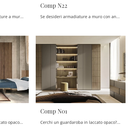
Comp N22
Se sei alla ricerca di armadiature a muro con ante battenti, clicca e scopri l'armadio Comp N23 di Mobilgam in laccato opaco.
Se desideri armadiature a muro con ante battenti, clicca e scopri l'armadio Comp N22 di Mobilgam in laccato opaco.
Comp N01
Cerchi un'armadiatura in laccato opaco? Clicca e scopri armadiature a muro con ante a soffietto di Mobilgam.
Cerchi un guardaroba in laccato opaco? Clicca e scopri armadiature a muro con ante battenti di Mobilgam.