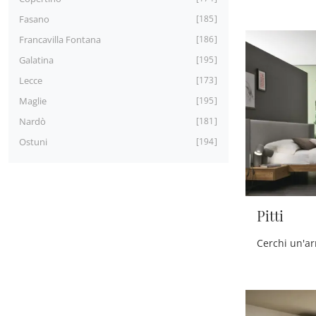
Fasano
185
Francavilla Fontana
186
Galatina
195
Lecce
173
Maglie
195
Nardò
181
Ostuni
194
Pitti