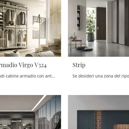
rmadio Virgo V324
Strip
Se vuoi armadi cabine armadio con ante scorrevoli, clicca e scopri l'armadio Cabina armadio Virgo V324 di Moretti Compact Giorno Notte in laccato ...