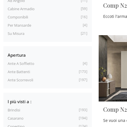
Ad Angolo
11
Comp N2
Cabine Armadio
59
Componibili
16
Per Mansarde
4
Su Misura
21
Apertura
Ante A Soffietto
4
Ante Battenti
173
Ante Scorrevoli
197
I più visti a :
Comp N2
Brindisi
193
Casarano
194
Copertino
174