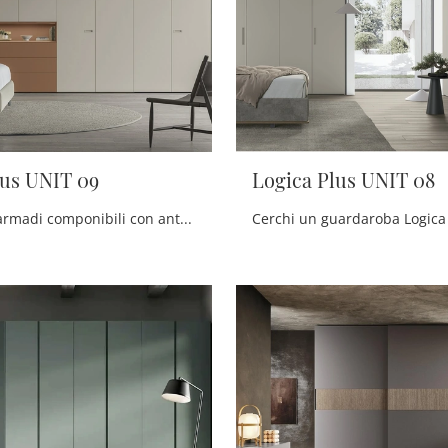
lus UNIT 09
Logica Plus UNIT 08
Se desideri armadi componibili con ante battenti, clicca e scopri l'armadio Logica Plus UNIT 09 di Tomasella in laccato opaco.