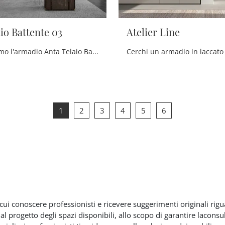
io Battente 03
Atelier Line
Ti presentiamo l'armadio Anta Telaio Battente 03 in laccato opaco di Tumidei! Un ricco catalogo di armadi ad angolo con ante battenti.
1
2
3
4
5
6
 cui conoscere professionisti e ricevere suggerimenti originali rig
dal progetto degli spazi disponibili, allo scopo di garantire laconsu