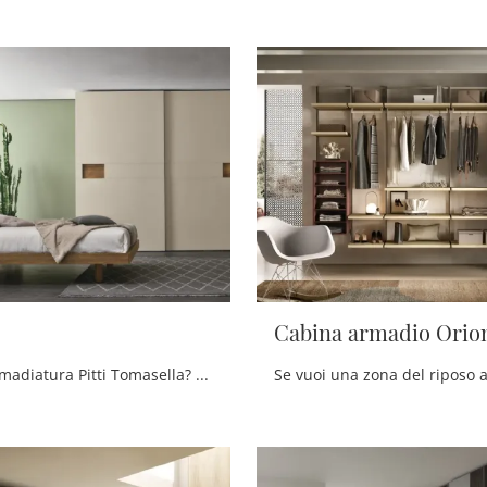
Cabina armadio Orio
Cerchi un'armadiatura Pitti Tomasella? Clicca subito! Gli armadi a muro con ante scorrevoli ti attendono.