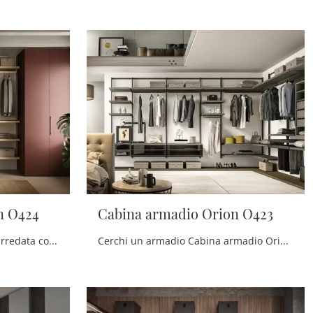
n O424
Cabina armadio Orion O423
Se vuoi una zona del riposo arredata con gusto, scegli l'armadio Cabina armadio Orion O424 con ante battenti di Moretti Compact Giorno Notte!
Cerchi un armadio Cabina armadio Orion O423 Moretti Compact Giorno Notte? Clicca subito! Gli armadi cabine armadio con ante scorrevoli ti attendono.