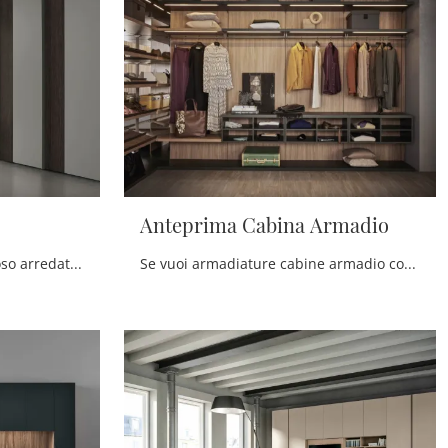
Anteprima Cabina Armadio
Se desideri una zona del riposo arredata al meglio, scegli l'armadio Strip con ante scorrevoli di Tomasella!
Se vuoi armadiature cabine armadio con ante scorrevoli, clicca e scopri l'armadio Anteprima Cabina Armadio di Pianca in laccato opaco.