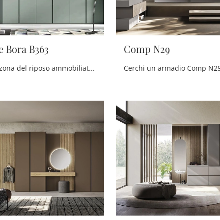
e Bora B363
Comp N29
Se vuoi una zona del riposo ammobiliata al meglio, scegli l'armadio Libeccio e Bora B363 con ante battenti di Moretti Compact Giorno Notte!