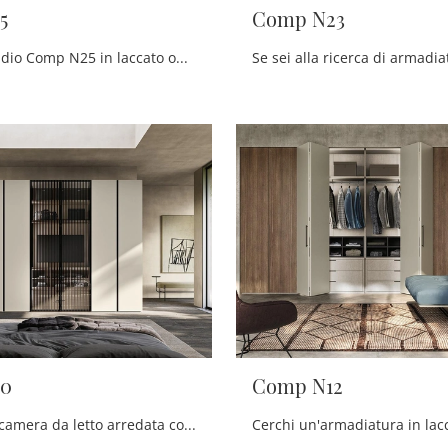
5
Comp N23
Eccoti l'armadio Comp N25 in laccato opaco di Mobilgam! Un ricco catalogo di armadi componibili con ante battenti.
0
Comp N12
Se vuoi una camera da letto arredata con gusto, scegli l'armadio Comp N20 con ante battenti di Mobilgam!