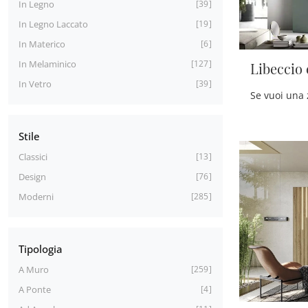
In Legno
39
In Legno Laccato
19
In Materico
6
In Melaminico
127
Libeccio 
In Vetro
39
Stile
Classici
13
Design
76
Moderni
285
Tipologia
A Muro
259
A Ponte
4