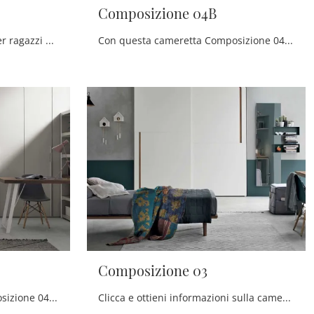
Composizione 04B
Le più esclusive camerette per ragazzi moderne ti aspettano! Scopri il modello Composizione 06 di Tomasella.
Con questa cameretta Composizione 04B Tomasella, tra le soluzioni componibili, potrai progettare stanze moderne per ragazzi.
Composizione 03
Con questa cameretta Composizione 04 Tomasella, tra le soluzioni componibili, potrai ammobiliare stanze moderne per ragazzi.
Clicca e ottieni informazioni sulla cameretta per ragazzi Composizione 03! Le Camerette componibili Tomasella ti attendono.