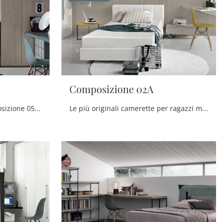
Composizione 02A
Con questa cameretta Composizione 05 Tomasella, tra le soluzioni componibili, potrai arredare stanze moderne per ragazzi.
Le più originali camerette per ragazzi moderne ti attendono! Scopri il modello Composizione 02A di Tomasella.