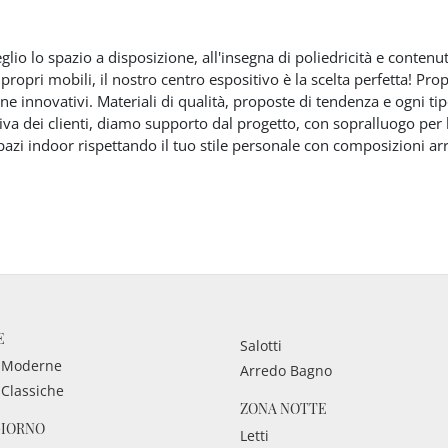
glio lo spazio a disposizione, all'insegna di poliedricità e contenu
i propri mobili, il nostro centro espositivo è la scelta perfetta! P
one innovativi. Materiali di qualità, proposte di tendenza e ogni t
iva dei clienti, diamo supporto dal progetto, con sopralluogo per l
zi indoor rispettando il tuo stile personale con composizioni arre
E
Salotti
 Moderne
Arredo Bagno
 Classiche
ZONA NOTTE
GIORNO
Letti