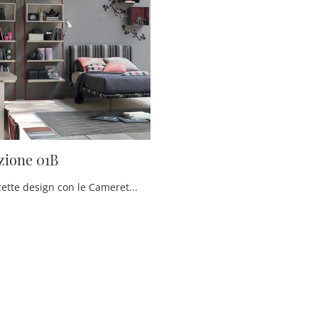
ione 01B
Arreda stanzette design con le Camerette componibili Tomasella! Il modello Composizione 01B in laccato opaco è per ragazzi.