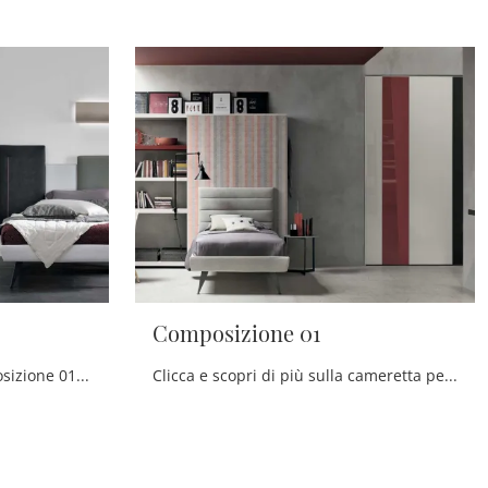
Composizione 01
Con questa cameretta Composizione 01A Tomasella, tra le soluzioni componibili, potrai ammobiliare stanze moderne per ragazzi.
Clicca e scopri di più sulla cameretta per ragazzi Composizione 01! Le Camerette componibili Tomasella ti aspettano.