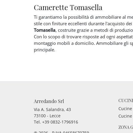
Camerette Tomasella
Ti garantiamo la possibilità di ammobiliare al me
stile con finiture eccellenti durante l'acquisto de
Tomasella
, costruite grazie a metodi di produzi
Con lo scopo di trovare risposte ad ogni aspettat
montaggio mobili a domicilio. Ammobiliare gli spa
principale.
CUCIN
Arredando Srl
Cucine
Via A. Salandra, 43
73100 - Lecce
Cucine
Tel.
+39 0832-1796916
ZONA 
® 2026 - P.IVA 04658670759