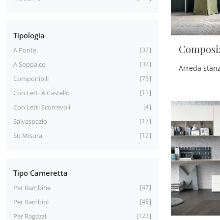
Tipologia
Composiz
A Ponte
37
A Soppalco
32
Componibili
73
Con Letti A Castello
11
Con Letti Scorrevoli
4
Salvaspazio
17
Su Misura
12
Tipo Cameretta
Per Bambine
47
Per Bambini
48
Per Ragazzi
123