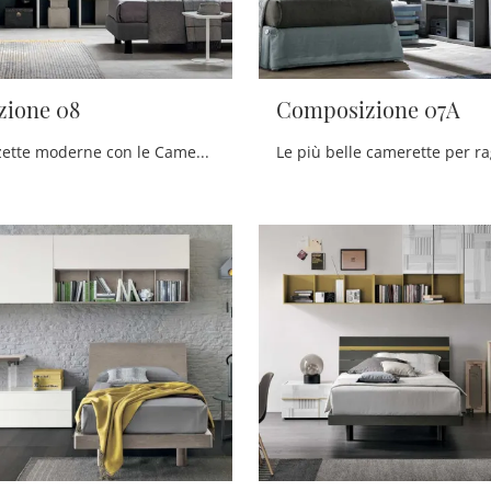
ione 08
Composizione 07A
Arreda stanzette moderne con le Camerette componibili Tomasella! Il modello Composizione 08 in laccato opaco è per ragazzi.