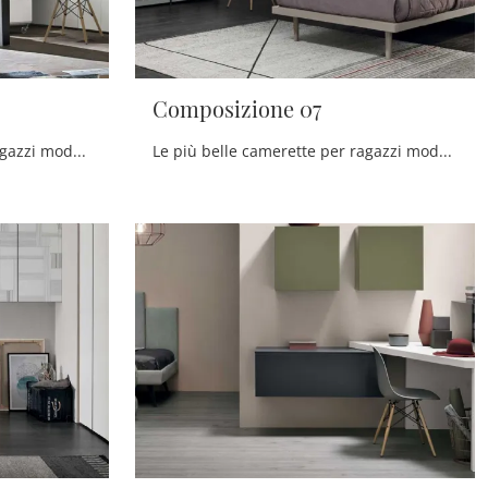
Composizione 07
Le più belle camerette per ragazzi moderne ti attendono! Scopri il modello Composizione 07A di Tomasella.
Le più belle camerette per ragazzi moderne ti aspettano! Scopri il modello Composizione 07 di Tomasella.