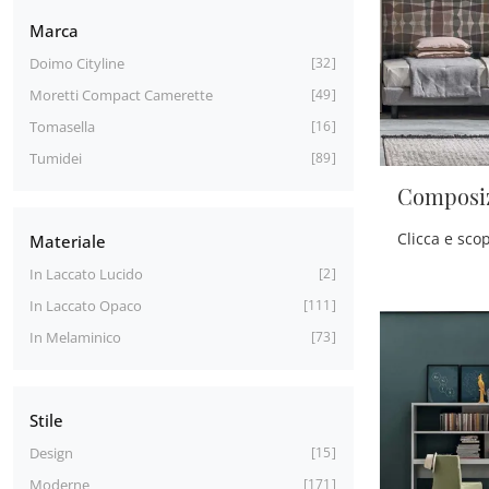
Marca
Doimo Cityline
32
Moretti Compact Camerette
49
Tomasella
16
Tumidei
89
Composi
Materiale
In Laccato Lucido
2
In Laccato Opaco
111
In Melaminico
73
Stile
Design
15
Moderne
171