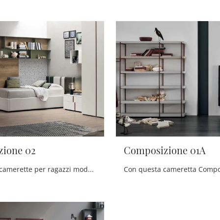
ione 02
Composizione 01A
Le più belle camerette per ragazzi moderne ti aspettano! Scopri il modello Composizione 02 di Tomasella.