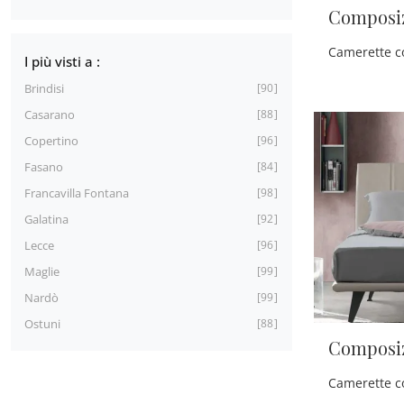
Composi
I più visti a :
Brindisi
90
Casarano
88
Copertino
96
Fasano
84
Francavilla Fontana
98
Galatina
92
Lecce
96
Maglie
99
Nardò
99
Ostuni
88
Composi