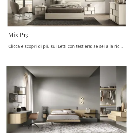
Mix P13
Clicca e scopri di più sui Letti con testiera: se sei alla ricerca di modelli matrimoniali moderni, il modello Mix P13 Moretti Compact Giorno Notte ...