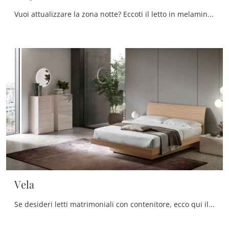
Vuoi attualizzare la zona notte? Eccoti il letto in melaminico Viky di Maronese per spazi moderni.
Vela
Se desideri letti matrimoniali con contenitore, ecco qui il modello Vela in melaminico per valorizzare la camera da letto.