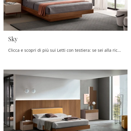
Sky
Clicca e scopri di più sui Letti con testiera: se sei alla ricerca di modelli matrimoniali moderni, il modello Sky Maronese fa per te.