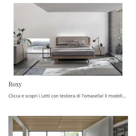
Roxy
Clicca e scopri i Letti con testiera di Tomasella! Il modello Roxy in melaminico ti sta aspettando nelle versioni matrimoniali.