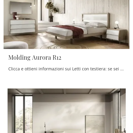
Molding Aurora R12
Clicca e ottieni informazioni sui Letti con testiera: se sei alla ricerca di modelli matrimoniali moderni, il modello Molding Aurora R12 Moretti ...