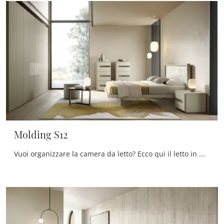
Molding S12
Vuoi organizzare la camera da letto? Ecco qui il letto in melaminico Molding S12 di Moretti Compact Giorno Notte per spazi moderni.