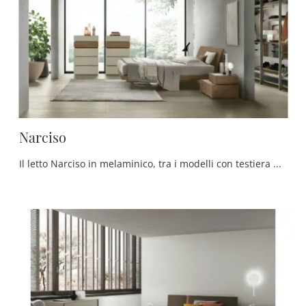
Narciso
Il letto Narciso in melaminico, tra i modelli con testiera matrimoniali moderni di Tomasella, è ideale per assicurarti il riposo migliore.