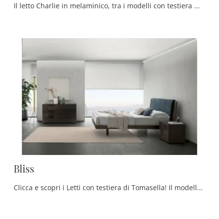
Il letto Charlie in melaminico, tra i modelli con testiera matrimoniali moderni di Tomasella, è perfetto per assicurarti il relax totale.
Bliss
Clicca e scopri i Letti con testiera di Tomasella! Il modello Bliss in melaminico ti attende nelle versioni matrimoniali.