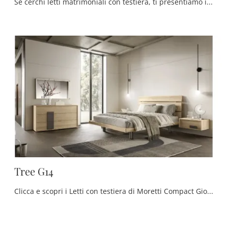
Se cerchi letti matrimoniali con testiera, ti presentiamo il modello Mix I12 in melaminico per completare la zona notte.
Tree G14
Clicca e scopri i Letti con testiera di Moretti Compact Giorno Notte! Il modello Tree G14 in melaminico ti sta aspettando nelle versioni matrimoniali.