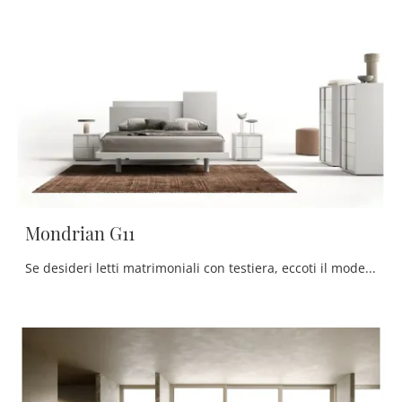
Mondrian G11
Se desideri letti matrimoniali con testiera, eccoti il modello Mondrian G11 in melaminico per impreziosire la zona notte.