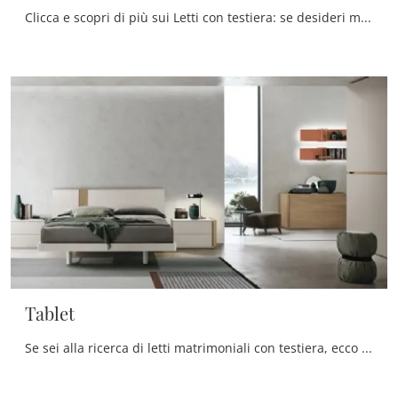
Clicca e scopri di più sui Letti con testiera: se desideri modelli matrimoniali design, il modello Leonardo Tomasella fa al caso tuo.
Tablet
Se sei alla ricerca di letti matrimoniali con testiera, ecco qui il modello Tablet in melaminico per completare la camera da letto.