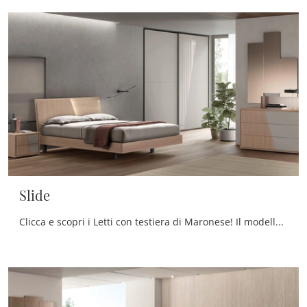
Slide
Clicca e scopri i Letti con testiera di Maronese! Il modello Slide in melaminico ti sta aspettando nelle versioni matrimoniali.