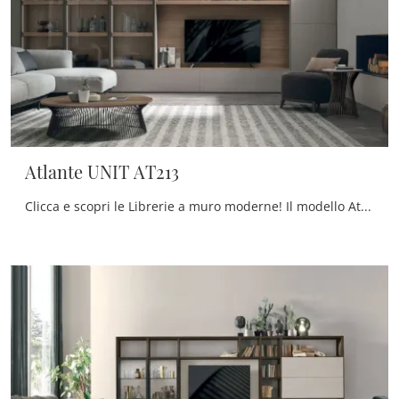
Atlante UNIT AT213
Clicca e scopri le Librerie a muro moderne! Il modello Atlante UNIT AT213 Tomasella saprà completare un soggiorno dinamico e operativo.