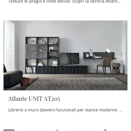
Texture di pregio e linee decise: scopri la libreria Atlante UNIT AT209 di Tomasella tra le più belle Librerie moderne a muro.
Atlante UNIT AT205
Librerie a muro davvero funzionali per stanze moderne: scopri di più sul modello Atlante UNIT AT205 dell'azienda Tomasella!