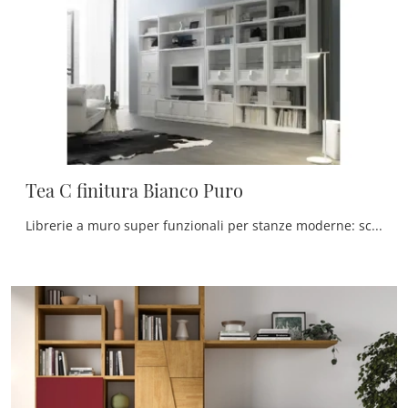
Tea C finitura Bianco Puro
Librerie a muro super funzionali per stanze moderne: scopri di più sul modello Tea C finitura Bianco Puro del brand Fasolin!