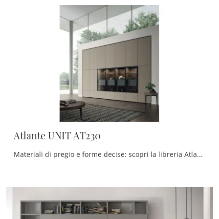
Atlante UNIT AT230
Materiali di pregio e forme decise: scopri la libreria Atlante UNIT AT230 di Tomasella tra le più originali Librerie moderne a muro.