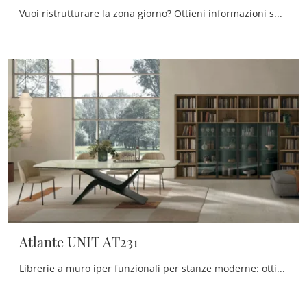
Vuoi ristrutturare la zona giorno? Ottieni informazioni sulle librerie moderne a muro e arreda i tuoi interni con il modello Mixer 11.
Atlante UNIT AT231
Librerie a muro iper funzionali per stanze moderne: ottieni informazioni sul modello Atlante UNIT AT231 della marca Tomasella!