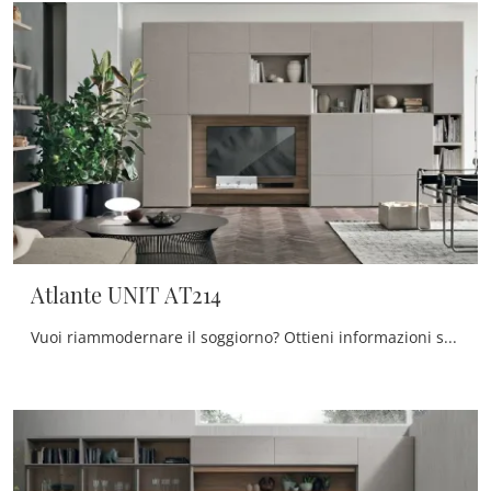
Atlante UNIT AT214
Vuoi riammodernare il soggiorno? Ottieni informazioni sulle librerie moderne a muro e arreda i tuoi interni con il modello Atlante UNIT AT214.