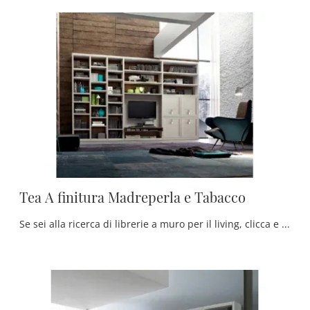
Tea A finitura Madreperla e Tabacco
Se sei alla ricerca di librerie a muro per il living, clicca e scopri le nostre soluzioni moderne: il modello Tea A finitura Madreperla e Tabacco ...