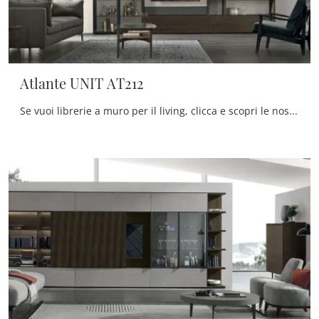
Atlante UNIT AT212
Se vuoi librerie a muro per il living, clicca e scopri le nostre soluzioni moderne: il modello Atlante UNIT AT212 Tomasella ti sta aspettando!