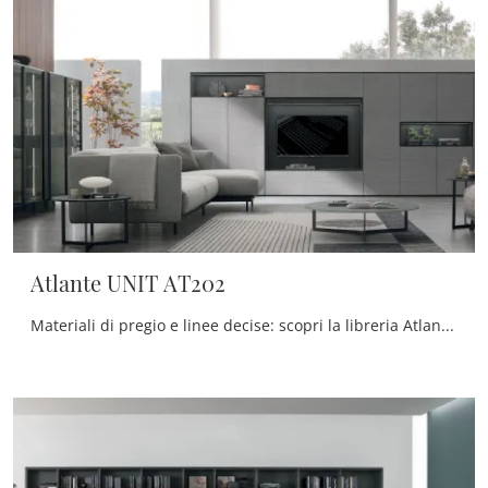
Atlante UNIT AT202
Materiali di pregio e linee decise: scopri la libreria Atlante UNIT AT202 di Tomasella tra le più originali Librerie moderne a muro.