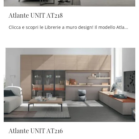
Atlante UNIT AT218
Clicca e scopri le Librerie a muro design! Il modello Atlante UNIT AT218 Tomasella saprà ultimare un living pratico e operativo.
Atlante UNIT AT216