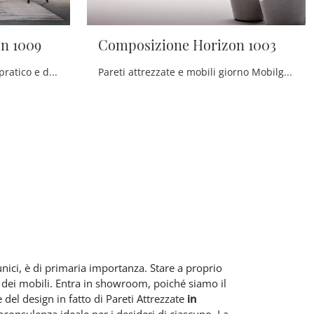
n 1009
Composizione Horizon 1003
Se vuoi completare un living pratico e dinamico dalle linee moderne, ti offriamo la parete attrezzata Composizione Horizon 1009 Mobilgam.
Pareti attrezzate e mobili giorno Mobilgam: clicca e scopri il modello Composizione Horizon 1003 e potrai valorizzare stanze moderne di ogni tipo.
unici, è di primaria importanza. Stare a proprio
ta dei mobili. Entra in showroom, poiché siamo il
del design in fatto di Pareti Attrezzate
in
 laconsulenza ideale per i desideri di ciascuno. La