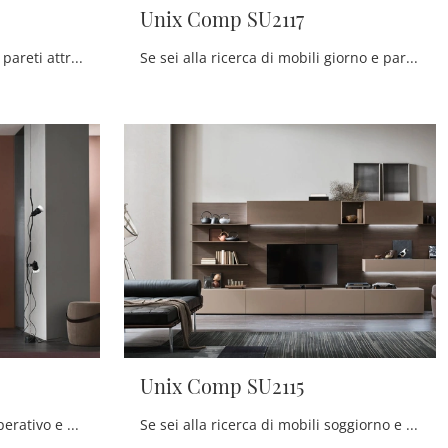
Unix Comp SU2117
Se sei alla ricerca di pensili e pareti attrezzate moderne, scegli il modello Unix Comp SU2119 di Maronese: clicca e ottieni informazioni!
Se sei alla ricerca di mobili giorno e pareti attrezzate moderne, scegli il modello Unix Comp SU2117 di Maronese: clicca e ottieni informazioni!
Unix Comp SU2115
Vuoi ammobiliare un living operativo e pratico? Ti presentiamo la parete attrezzata Seta Comp SA2219 Maronese dalle linee decise moderne.
Se sei alla ricerca di mobili soggiorno e pareti attrezzate moderne, prediligi il modello Unix Comp SU2115 di Maronese: clicca e ottieni informazioni!