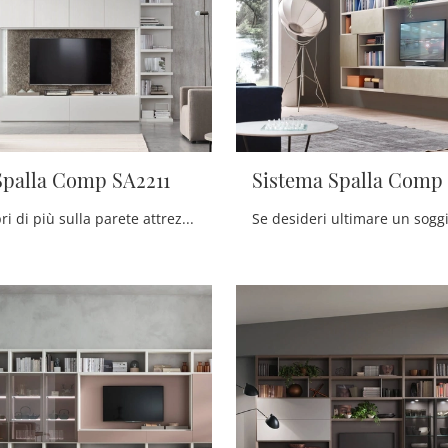
Spalla Comp SA2211
Sistema Spalla Comp
Clicca e scopri di più sulla parete attrezzata Sistema Spalla Comp SA2211 del marchio Maronese: è la soluzione dalle linee moderne ideale per te.