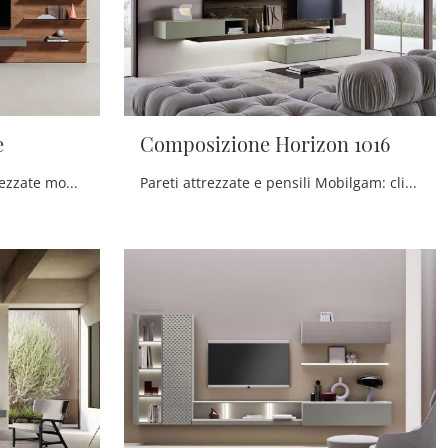
e
Composizione Horizon 1016
Se cerchi pensili e pareti attrezzate moderne, opta per il modello People laccato Cenere di Pianca: clicca e ottieni informazioni!
Pareti attrezzate e pensili Mobilgam: clicca e scopri il modello Composizione Horizon 1016 e potrai completare stanze moderne di ogni tipo.