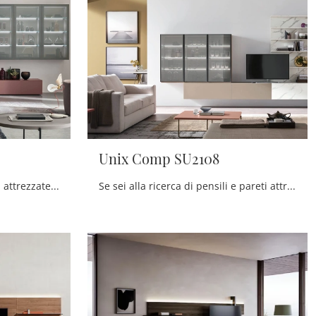
Unix Comp SU2108
Se vuoi mobili giorno e pareti attrezzate moderne, opta per il modello Unix Comp SU2109 di Maronese: clicca e scopri di più!
Se sei alla ricerca di pensili e pareti attrezzate moderne, prediligi il modello Unix Comp SU2108 di Maronese: clicca e ottieni informazioni!