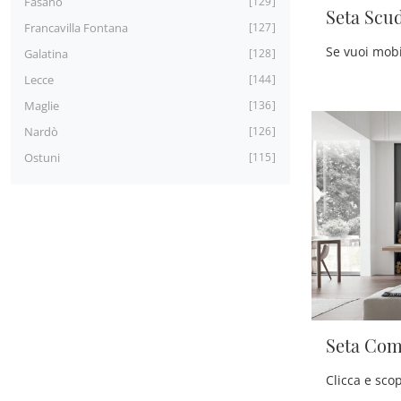
Fasano
129
Seta Scu
Francavilla Fontana
127
Galatina
128
Lecce
144
Maglie
136
Nardò
126
Ostuni
115
Seta Com