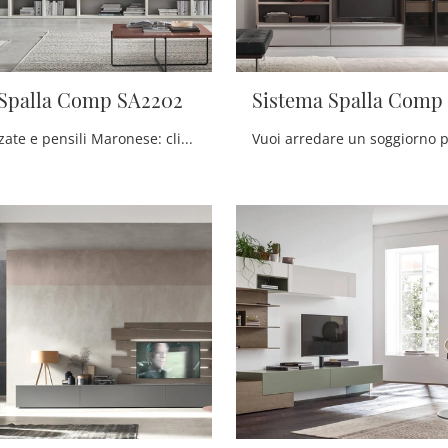
 Spalla Comp SA2202
Sistema Spalla Comp
Pareti attrezzate e pensili Maronese: clicca e scopri il modello Sistema Spalla Comp SA2202 e potrai valorizzare stanze moderne di ogni genere.