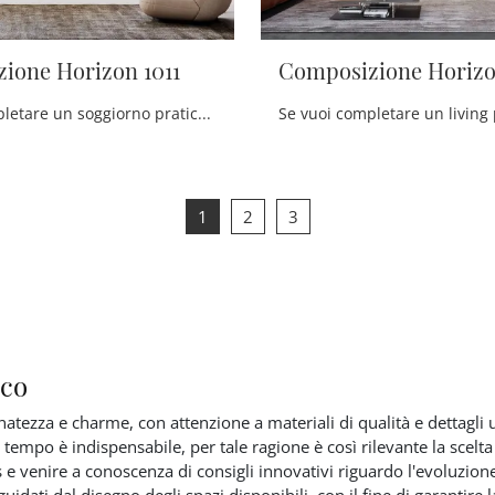
ione Horizon 1011
Composizione Horizo
Se vuoi completare un soggiorno pratico e operativo dalle linee moderne, ecco a te la parete attrezzata Composizione Horizon 1011 Mobilgam.
1
2
3
aco
natezza e charme, con attenzione a materiali di qualità e dettagli 
o tempo è indispensabile, per tale ragione è così rilevante la scel
 e venire a conoscenza di consigli innovativi riguardo l'evoluzione 
uidati dal disegno degli spazi disponibili, con il fine di garantire