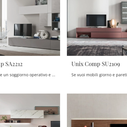
p SA2212
Unix Comp SU2109
Vuoi arredare un soggiorno operativo e pratico? Ti presentiamo la parete attrezzata Seta Comp SA2212 Maronese dalle linee decise moderne.