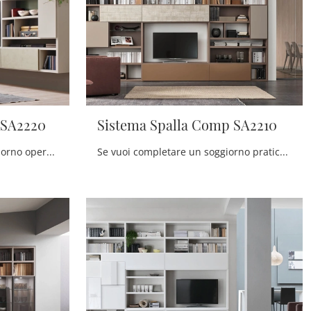
 SA2220
Sistema Spalla Comp SA2210
Se desideri ultimare un soggiorno operativo e pratico dalle linee moderne, ti offriamo la parete attrezzata Sistema Spalla Comp SA2220 Maronese.
Se vuoi completare un soggiorno pratico e dinamico dalle linee moderne, ti offriamo la parete attrezzata Sistema Spalla Comp SA2210 Maronese.