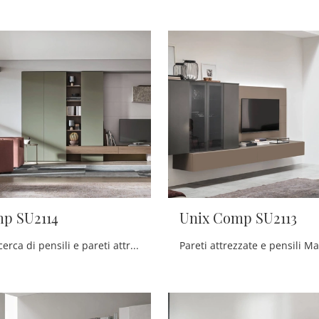
p SU2114
Unix Comp SU2113
Se sei alla ricerca di pensili e pareti attrezzate moderne, prediligi il modello Unix Comp SU2114 di Maronese: clicca e scopri di più!