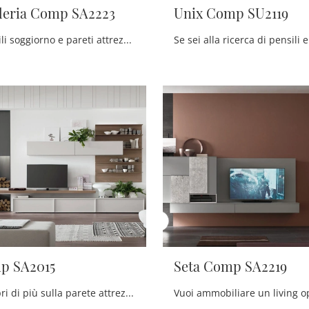
deria Comp SA2223
Unix Comp SU2119
Se vuoi mobili soggiorno e pareti attrezzate moderne, opta per il modello Seta Scuderia Comp SA2223 di Maronese: clicca e scopri di più!
p SA2015
Seta Comp SA2219
Clicca e scopri di più sulla parete attrezzata Seta Comp SA2015 della firma Maronese: è la soluzione dalle linee moderne ideale per te.