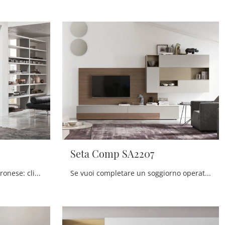
Seta Comp SA2207
Pareti attrezzate e pensili Maronese: clicca e scopri il modello Unix Comp SU2113 e potrai impreziosire stanze moderne di ogni genere.
Se vuoi completare un soggiorno operativo e pratico dalle linee moderne, ti offriamo la parete attrezzata Seta Comp SA2207 Maronese.