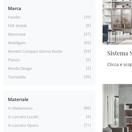
Marca
Fasolin
39
FGF Mobili
8
Maronese
47
Mobilgam
65
Moretti Compact Giorno Notte
54
Sistema 
Pianca
9
Ronda Design
2
Tomasella
39
Materiale
In Melaminico
86
In Laccato Lucido
4
In Laccato Opaco
71