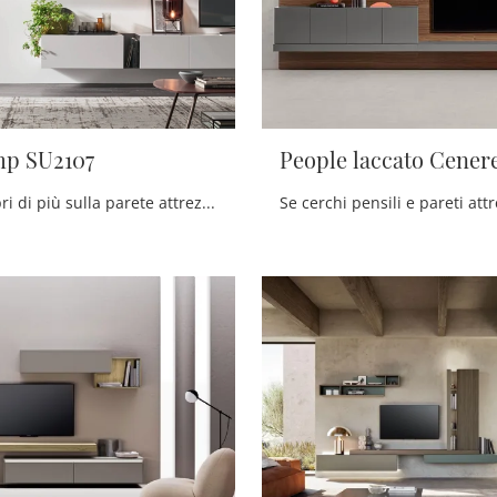
mp SU2107
People laccato Cener
Clicca e scopri di più sulla parete attrezzata Unix Comp SU2107 della firma Maronese: è la soluzione dalle linee moderne ideale per te.