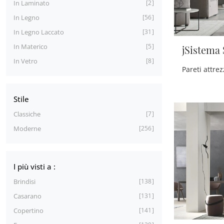
In Laminato
2
In Legno
56
In Legno Laccato
31
In Materico
5
jSistema
In Vetro
8
Stile
Classiche
7
Moderne
256
I più visti a :
Brindisi
138
Casarano
131
Copertino
141