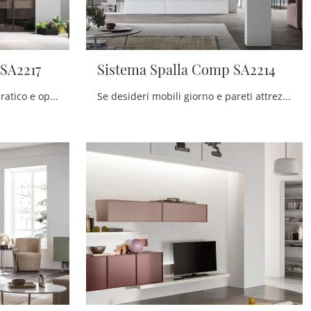
 SA2217
Sistema Spalla Comp SA2214
Vuoi arredare un soggiorno pratico e operativo? Ti offriamo la parete attrezzata Sistema Spalla Comp SA2217 Maronese dalle forme decise moderne.
Se desideri mobili giorno e pareti attrezzate moderne, prediligi il modello Sistema Spalla Comp SA2214 di Maronese: clicca e ottieni informazioni!