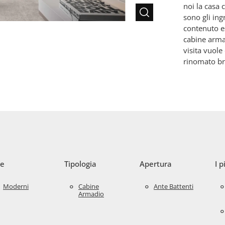
noi la casa
sono gli ing
contenuto es
cabine arma
visita vuole
rinomato br
le
Tipologia
Apertura
I p
Moderni
Cabine
Ante Battenti
Armadio