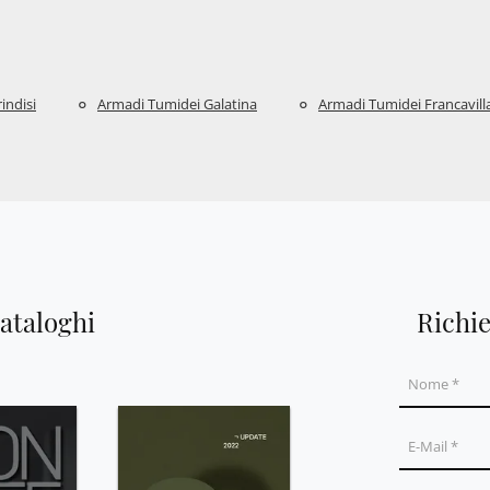
indisi
Armadi Tumidei Galatina
Armadi Tumidei Francavill
cataloghi
Richi