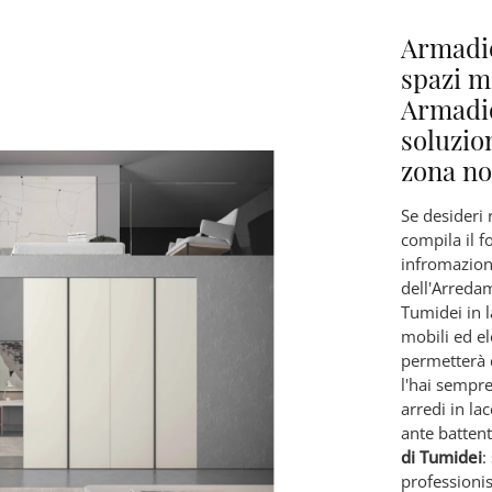
Armadio
spazi m
Armadio
soluzio
zona no
Se desideri 
compila il f
infromazion
dell'Arreda
Tumidei in 
mobili ed el
permetterà 
l'hai sempre
arredi in l
ante batten
di Tumidei
:
professionis