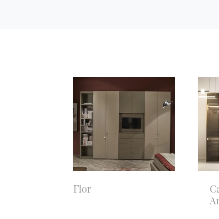
Flor
C
A