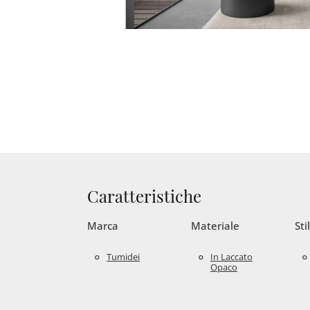
Caratteristiche
Marca
Materiale
Sti
Tumidei
In Laccato
Opaco