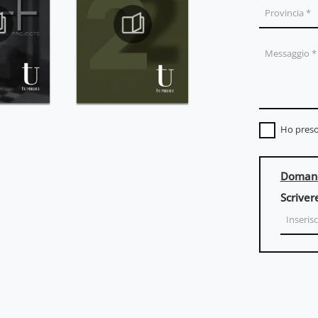
Ho preso
Domand
Scriver