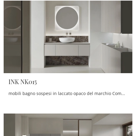
INK NK015
mobili bagno sospesi in laccato opaco del marchio Compab: clicca e scopri l'arredo bagno moderno INK NK015 per la stanza del benessere.