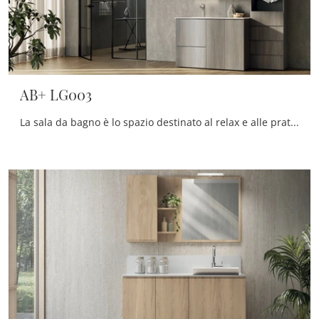
AB+ LG003
La sala da bagno è lo spazio destinato al relax e alle pratiche di cura della propria persona, perciò va arredato unendo doti di praticità e design.