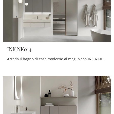
INK NK014
Arreda il bagno di casa moderno al meglio con INK NK014, mobili bagno sospesi e oggetti in melaminico di Compab.