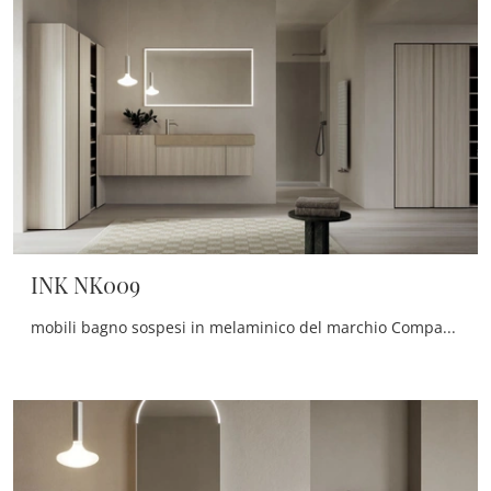
INK NK009
mobili bagno sospesi in melaminico del marchio Compab: clicca e scopri l'arredo bagno moderno INK NK009 per il bagno di casa.