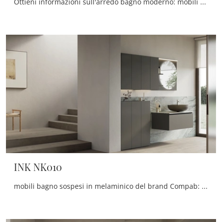
Ottieni informazioni sull'arredo bagno moderno: mobili bagno sospesi in melaminico come il modello INK NK011 di Compab ti attendono.
INK NK010
mobili bagno sospesi in melaminico del brand Compab: clicca e scopri l'arredo bagno moderno INK NK010 per il tuo bagno.