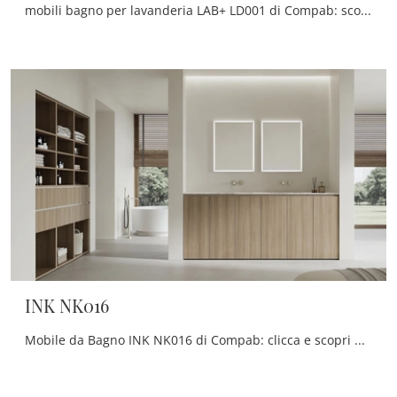
mobili bagno per lavanderia LAB+ LD001 di Compab: scopri l'Arredo Bagno in melaminico moderno e arreda il bagno di casa.
INK NK016
Mobile da Bagno INK NK016 di Compab: clicca e scopri di più su mobili bagno a terra in melaminico e accessori della firma.