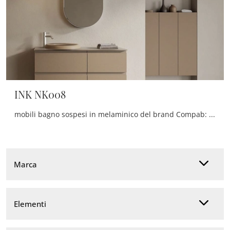
INK NK008
mobili bagno sospesi in melaminico del brand Compab: clicca e scopri l'arredo bagno moderno INK NK008 per il tuo bagno.
Marca
Elementi