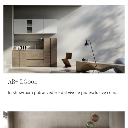
AB+ LG004
In showroom potrai vedere dal vivo le più esclusive composizioni arredative del rinomato marchio: ti accoglieremo per arredare insieme la stanza del ...