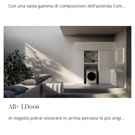
Con una vasta gamma di composizioni dell'azienda Compab potrai progettare il bagno nei minimi particolari, risolvendo le tue problematiche abitative.
AB+ LD006
In negozio potrai visionare in prima persona le più originali composizioni del noto e rinomato marchio: ti aspettiamo per arredare insieme la stanza ...