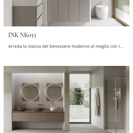
INK NK013
Arreda la stanza del benessere moderno al meglio con INK NK013, mobili bagno sospesi e accessori in melaminico di Compab.