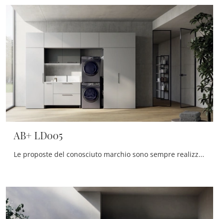
AB+ LD005
Le proposte del conosciuto marchio sono sempre realizzate in materiali eccellenti, in grado di resistere nel tempo all'azione di umidità e agenti ...