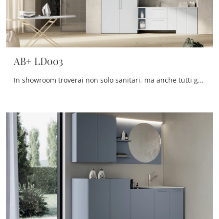
AB+ LD003
In showroom troverai non solo sanitari, ma anche tutti gli altri accessori compresi nel concept per la sala da bagno: scopri le più belle proposte di ...