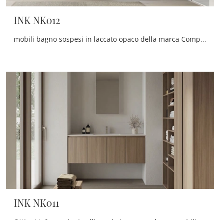
INK NK012
mobili bagno sospesi in laccato opaco della marca Compab: clicca e scopri l'arredo bagno moderno INK NK012 per il bagno di casa.
INK NK011