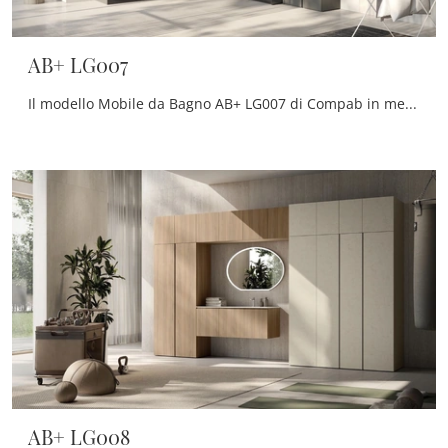
AB+ LG007
Il modello Mobile da Bagno AB+ LG007 di Compab in melaminico fa parte della vasta serie di mobili per la stanza da bagno dell'azienda, sempre di ...
AB+ LG008