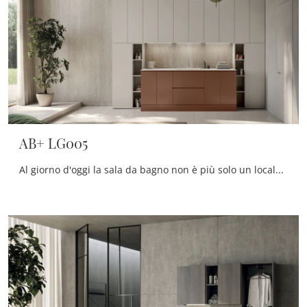
AB+ LG005
Al giorno d'oggi la sala da bagno non è più solo un locale di servizio, al contrario al suo arredo viene dedicata la medesima cura degli altri locali ...