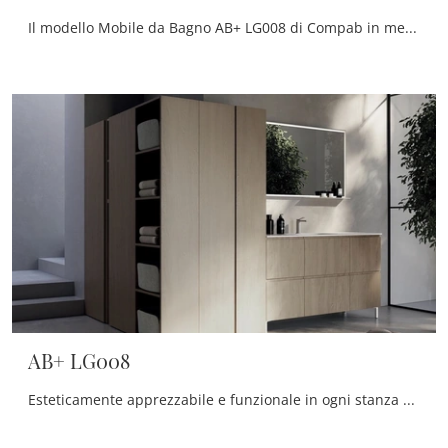
Il modello Mobile da Bagno AB+ LG008 di Compab in melaminico qui presentato impreziosisce il locale nel segno di creatività e design, con estrema ...
AB+ LG008
Esteticamente apprezzabile e funzionale in ogni stanza da bagno, un modello in melaminico moderno come quello in foto risolverà le tue problematiche ...