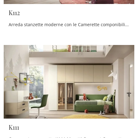
K112
Arreda stanzette moderne con le Camerette componibili Moretti Compact Camerette! Il modello K112 in melaminico è per bambine.
K111