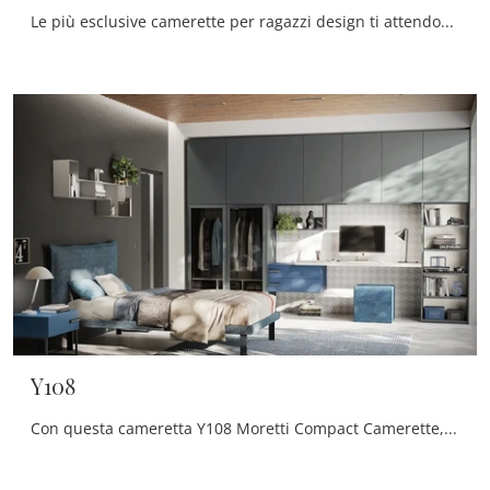
Le più esclusive camerette per ragazzi design ti attendono! Scopri il modello Y109 di Moretti Compact Camerette.
Y108
Con questa cameretta Y108 Moretti Compact Camerette, tra le soluzioni a ponte, potrai arredare stanze design per ragazzi.