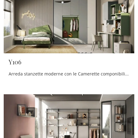
Y106
Arreda stanzette moderne con le Camerette componibili Moretti Compact Camerette! Il modello Y106 in laccato opaco è per ragazzi.