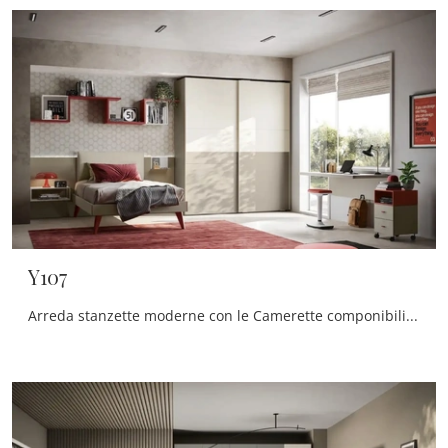
Y107
Arreda stanzette moderne con le Camerette componibili Moretti Compact Camerette! Il modello Y107 in melaminico è per ragazzi.