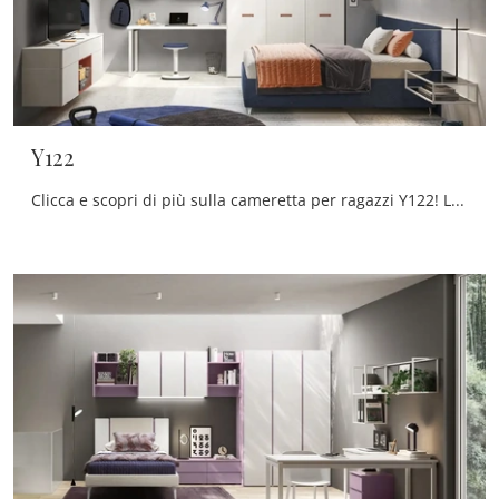
Y122
Clicca e scopri di più sulla cameretta per ragazzi Y122! Le Camerette su misura Moretti Compact Camerette ti aspettano.