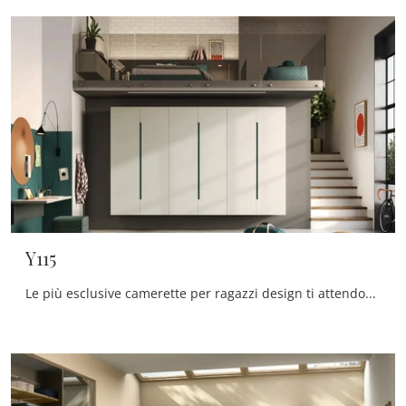
Y115
Le più esclusive camerette per ragazzi design ti attendono! Scopri il modello Y115 di Moretti Compact Camerette.