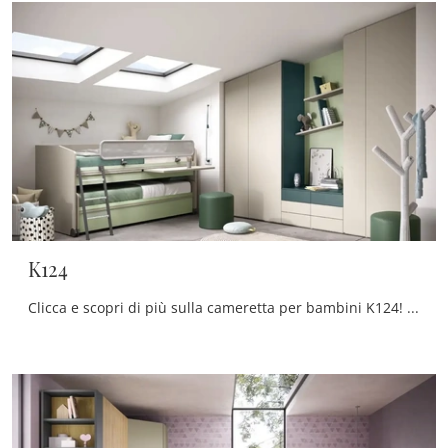
K124
Clicca e scopri di più sulla cameretta per bambini K124! Le Camerette con letti scorrevoli Moretti Compact Camerette ti attendono.