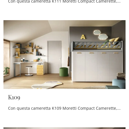
Con questa cameretta K111 Moretti Compact Camerette, tra le soluzioni a ponte, potrai progettare stanze moderne per bambini.
K109
Con questa cameretta K109 Moretti Compact Camerette, tra le soluzioni a soppalco, potrai arredare stanze moderne per bambine.