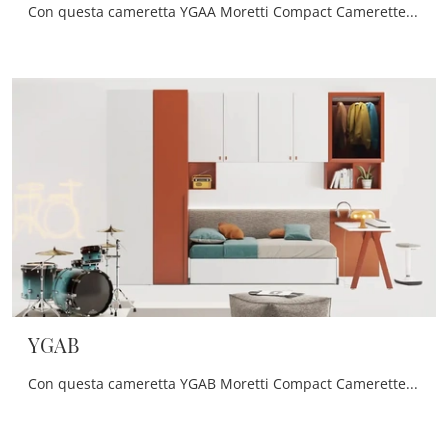
Con questa cameretta YGAA Moretti Compact Camerette, tra le soluzioni componibili, potrai ammobiliare stanze moderne per ragazzi.
YGAB
Con questa cameretta YGAB Moretti Compact Camerette, tra le soluzioni a ponte, potrai progettare stanze moderne per ragazzi.