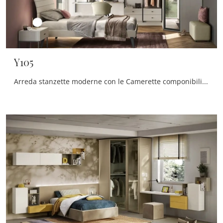
Y105
Arreda stanzette moderne con le Camerette componibili Moretti Compact Camerette! Il modello Y105 in melaminico è per ragazzi.