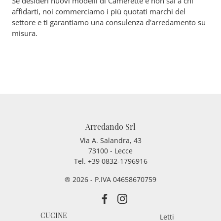
Se desideri nuovi modelli di Camerette e non sai a chi
affidarti, noi commerciamo i più quotati marchi del
settore e ti garantiamo una consulenza d'arredamento su
misura.
Arredando Srl
Via A. Salandra, 43
73100 - Lecce
Tel.
+39 0832-1796916
® 2026 - P.IVA 04658670759
CUCINE
Letti