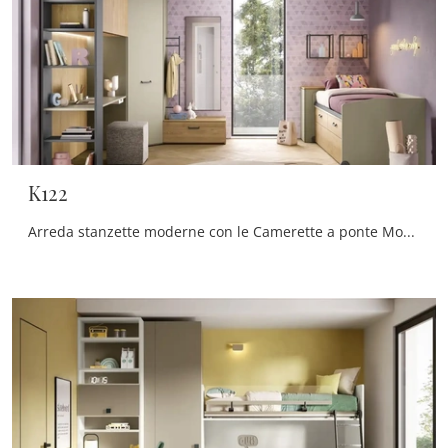
K122
Arreda stanzette moderne con le Camerette a ponte Moretti Compact Camerette! Il modello K122 in laccato opaco è per bambine.