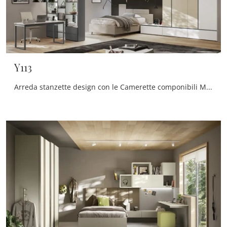
Y113
Arreda stanzette design con le Camerette componibili Moretti Compact Camerette! Il modello Y113 in laccato opaco è per ragazzi.