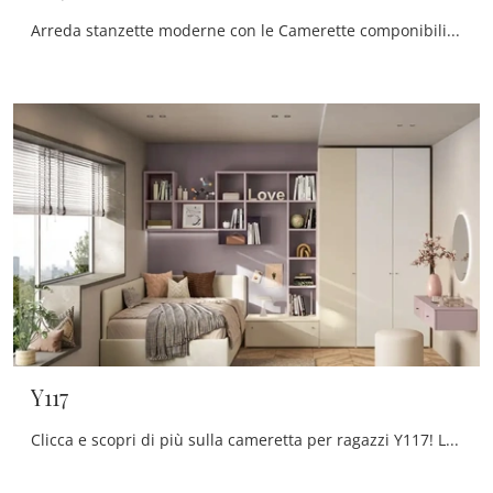
Arreda stanzette moderne con le Camerette componibili Moretti Compact Camerette! Il modello Y119 in melaminico è per ragazzi.
Y117
Clicca e scopri di più sulla cameretta per ragazzi Y117! Le Camerette su misura Moretti Compact Camerette ti attendono.