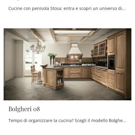
Cucine con penisola Stosa: entra e scopri un universo di design e contenuto estetico! La cucina convenzionale Virginia 03 ti attende.
Bolgheri 08
Tempo di organizzare la cucina? Scegli il modello Bolgheri 08 Stosa tra le nostre Cucine Classiche con penisola.