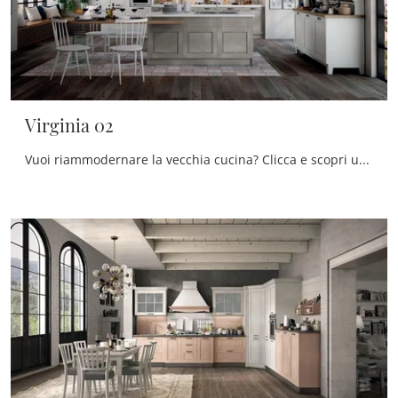
Virginia 02
Vuoi riammodernare la vecchia cucina? Clicca e scopri un ricco catalogo di soluzioni classiche con isola: Virginia 02 ti aspetta!