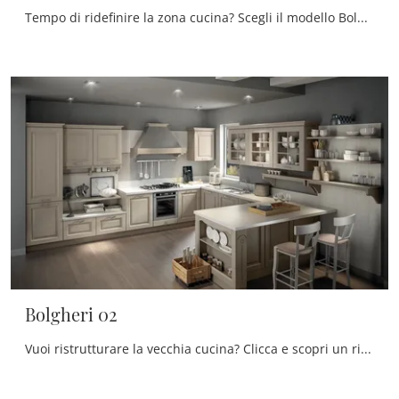
Tempo di ridefinire la zona cucina? Scegli il modello Bolgheri 03 Stosa tra le nostre Cucine Classiche con penisola.
Bolgheri 02
Vuoi ristrutturare la vecchia cucina? Clicca e scopri un ricco catalogo di soluzioni classiche con penisola: Bolgheri 02 ti sta aspettando!