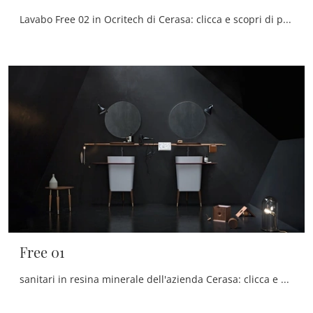
Lavabo Free 02 in Ocritech di Cerasa: clicca e scopri di più su sanitari in acrilico e elementi accessori della marca.
Free 01
sanitari in resina minerale dell'azienda Cerasa: clicca e scopri l'arredo bagno design Free 01 per il bagno di casa.