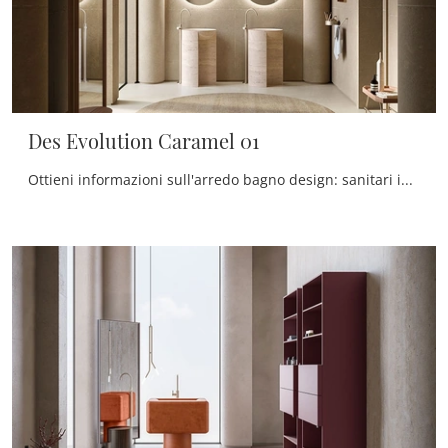
Des Evolution Caramel 01
Ottieni informazioni sull'arredo bagno design: sanitari in resina minerale come il modello Des Evolution Caramel 01 di Cerasa ti aspettano.