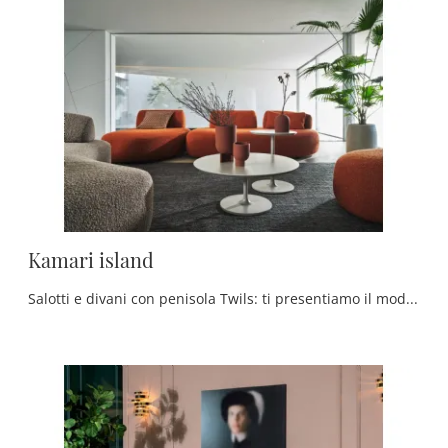
Kamari island
Salotti e divani con penisola Twils: ti presentiamo il modello Kamari island in tessuto per valorizzare il soggiorno.