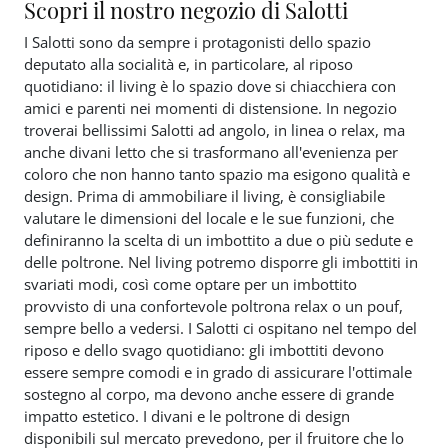
Scopri il nostro negozio di Salotti
I Salotti sono da sempre i protagonisti dello spazio
deputato alla socialità e, in particolare, al riposo
quotidiano: il living è lo spazio dove si chiacchiera con
amici e parenti nei momenti di distensione. In negozio
troverai bellissimi Salotti ad angolo, in linea o relax, ma
anche divani letto che si trasformano all'evenienza per
coloro che non hanno tanto spazio ma esigono qualità e
design. Prima di ammobiliare il living, è consigliabile
valutare le dimensioni del locale e le sue funzioni, che
definiranno la scelta di un imbottito a due o più sedute e
delle poltrone. Nel living potremo disporre gli imbottiti in
svariati modi, così come optare per un imbottito
provvisto di una confortevole poltrona relax o un pouf,
sempre bello a vedersi. I Salotti ci ospitano nel tempo del
riposo e dello svago quotidiano: gli imbottiti devono
essere sempre comodi e in grado di assicurare l'ottimale
sostegno al corpo, ma devono anche essere di grande
impatto estetico. I divani e le poltrone di design
disponibili sul mercato prevedono, per il fruitore che lo