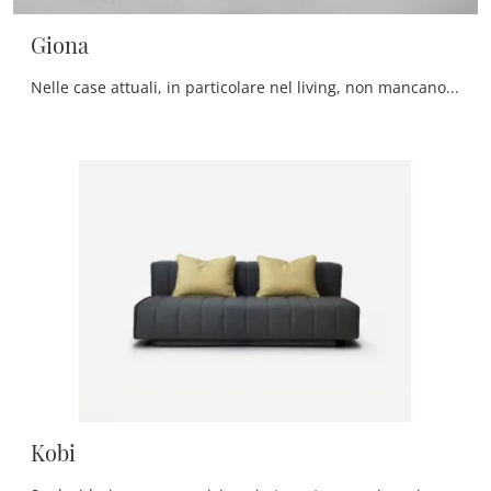
Giona
Nelle case attuali, in particolare nel living, non mancano mai salotti e divani, accoglienti pezzi d’arredo imprescindibili per assicurare il comfort ...
Kobi