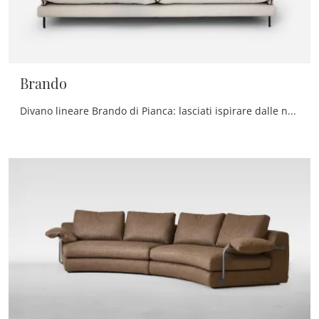
Brando
Divano lineare Brando di Pianca: lasciati ispirare dalle nostre proposte di divani e poltrone moderni che possano garantire comfort, praticità e ...