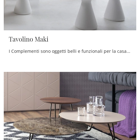
Tavolino Maki
I Complementi sono oggetti belli e funzionali per la casa, che personalizzano i tuoi spazi con i loro colori e hanno un ruolo plurifunzionale e ...