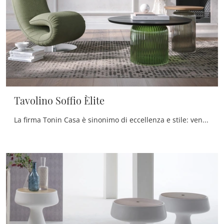
Tavolino Soffio Èlite
La firma Tonin Casa è sinonimo di eccellenza e stile: venire in negozio vuol dire affidarsi alla pluriennale competenza e dedizione del brand.