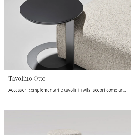
Tavolino Otto
Accessori complementari e tavolini Twils: scopri come arricchire i tuoi locali moderni con il modello Tavolino Otto.