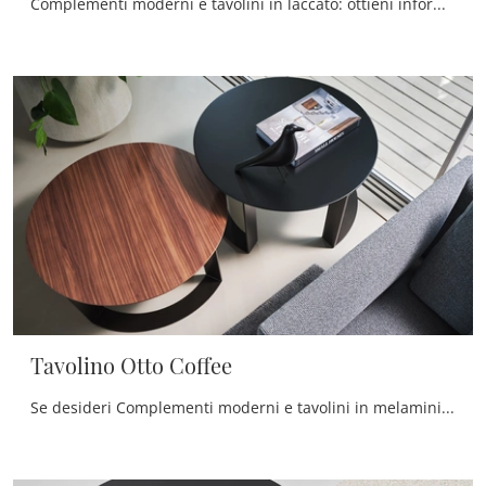
Complementi moderni e tavolini in laccato: ottieni informazioni sul modello Tavolino Otto Tray di Twils e potrai valorizzare i tuoi spazi.
Tavolino Otto Coffee
Se desideri Complementi moderni e tavolini in melaminico scopri di più sul modello Tavolino Otto Coffee del marchio Twils.