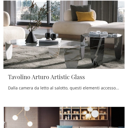
Tavolino Arturo Artistic Glass
Dalla camera da letto al salotto, questi elementi accessori sono oggetti essenziali per ultimare al meglio le qualità pratiche e le doti estetiche ...