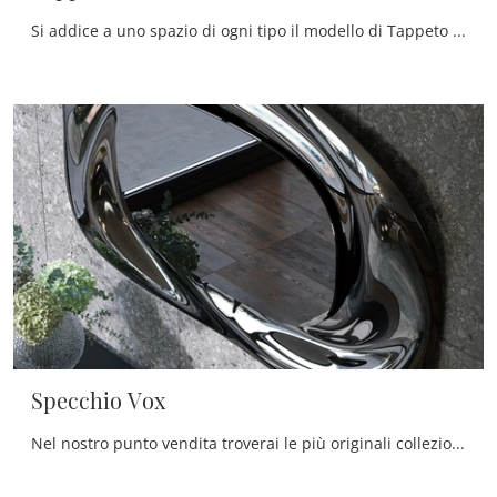
Si addice a uno spazio di ogni tipo il modello di Tappeto Raku di Tonin Casa che vedi: completerà i mobili di casa unendo praticità e design.
Specchio Vox
Nel nostro punto vendita troverai le più originali collezioni di Complementi design che includono anche specchi in vetro di qualità eccellente e di ...