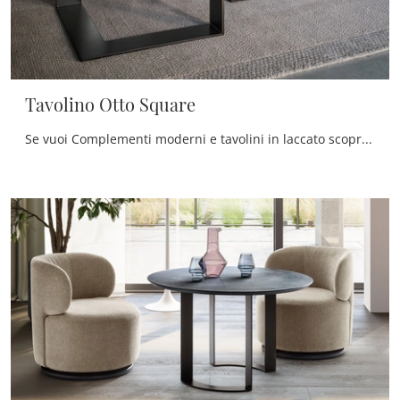
Tavolino Otto Square
Se vuoi Complementi moderni e tavolini in laccato scopri di più sul modello Tavolino Otto Square del marchio Twils.