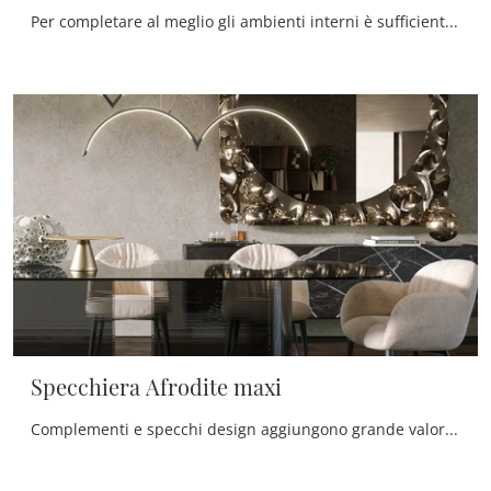
Per completare al meglio gli ambienti interni è sufficiente una nota di stile da conseguire inserendo in mezzo ai restanti pezzi d'arredo alcuni ...
Specchiera Afrodite maxi
Complementi e specchi design aggiungono grande valore all’arredo delle nostre abitazioni e si rivelano multifunzionali oltre che belli da vedere.