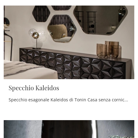
Specchio Kaleidos
Specchio esagonale Kaleidos di Tonin Casa senza cornice: appartiene alla ricca gamma di Complementi moderni del rinomato marchio, sempre di grande ...