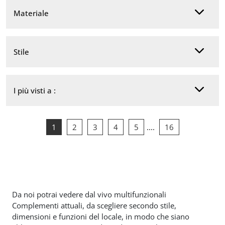
Materiale
Stile
I più visti a :
1
2
3
4
5
....
16
Da noi potrai vedere dal vivo multifunzionali
Complementi attuali, da scegliere secondo stile,
dimensioni e funzioni del locale, in modo che siano