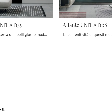
UNIT AT135
Atlante UNIT AT108
Se sei alla ricerca di mobili giorno moderni, con il modello Atlante UNIT AT135 in laccato opaco di Tomasella potrai ultimare un soggiorno pratico e ...
sa