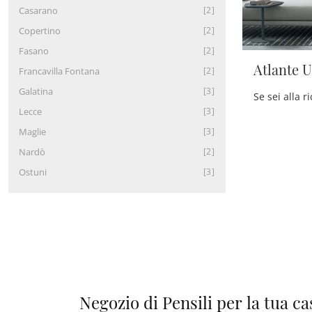
Casarano
2
Copertino
2
Fasano
2
Atlante 
Francavilla Fontana
2
Galatina
3
Lecce
3
Maglie
3
Nardò
2
Ostuni
3
Negozio di Pensili per la tua ca