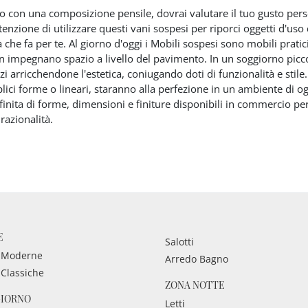
o con una composizione pensile, dovrai valutare il tuo gusto person
ntenzione di utilizzare questi vani sospesi per riporci oggetti d'u
 che fa per te. Al giorno d'oggi i Mobili sospesi sono mobili pratici
n impegnano spazio a livello del pavimento. In un soggiorno picco
zi arricchendone l'estetica, coniugando doti di funzionalità e stile
lici forme o lineari, staranno alla perfezione in un ambiente di og
inita di forme, dimensioni e finiture disponibili in commercio pe
razionalità.
E
Salotti
 Moderne
Arredo Bagno
 Classiche
ZONA NOTTE
GIORNO
Letti