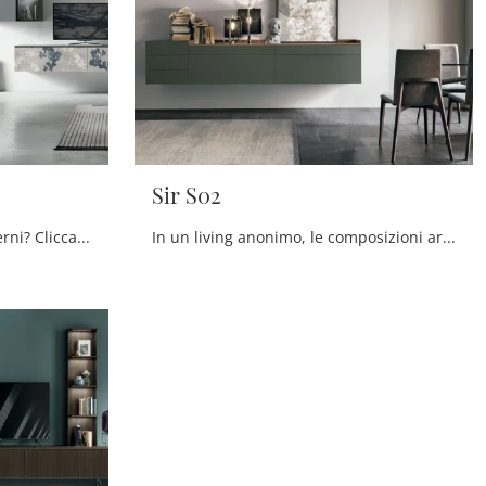
Sir S02
Vuoi ammobiliare spazi moderni? Clicca per scoprire il mobile soggiorno Atlante UNIT AT139 in melaminico del marchio Tomasella!
In un living anonimo, le composizioni arredative con arredi sospesi sottolineano lo stile dell'ambiente, seguendo il tuo gusto e le tue esigenze ...