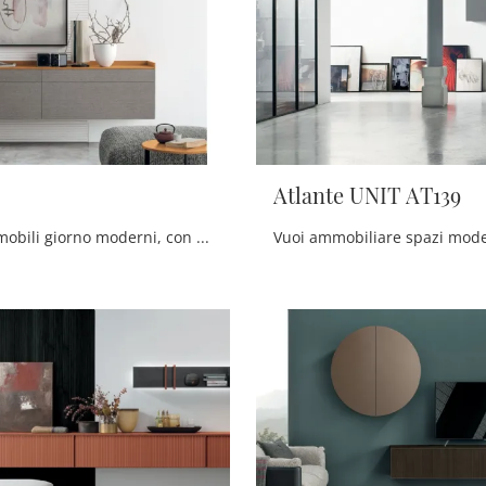
Atlante UNIT AT139
Se desideri mobili giorno moderni, con il modello Sir S01 in melaminico di Tomasella potrai ultimare un soggiorno operativo e pratico.