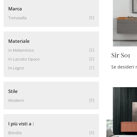
Marca
Tomasella
5
Materiale
In Melaminico
2
Sir S01
In Laccato Opaco
2
In Legno
1
Stile
Moderni
5
I più visti a :
Brindisi
3