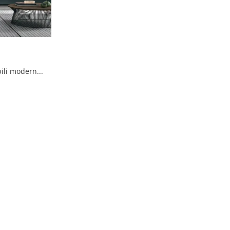
La contenitività di questi mobili moderni di Tomasella, come quello nella fotografia, ti assicureranno di avere sempre disponibile lo spazio di cui ...