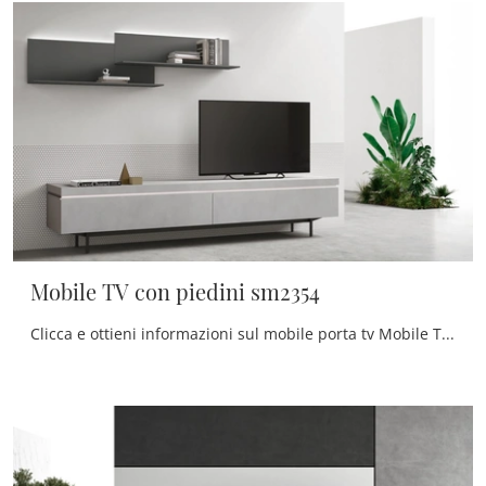
Mobile TV con piedini sm2354
Clicca e ottieni informazioni sul mobile porta tv Mobile TV con piedini sm2354 di Maronese: realizzato in melaminico, ben si inserisce in spazi ...