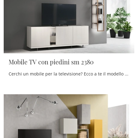
Mobile TV con piedini sm 2380
Cerchi un mobile per la televisione? Ecco a te il modello Mobile TV con piedini sm 2380 di Maronese in melaminico, perfetto per spazi moderni.