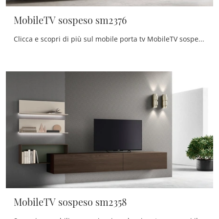
MobileTV sospeso sm2376
Clicca e scopri di più sul mobile porta tv MobileTV sospeso sm2376 di Maronese: realizzato in melaminico, è il prodotto perfetto per spazi moderni.
MobileTV sospeso sm2358