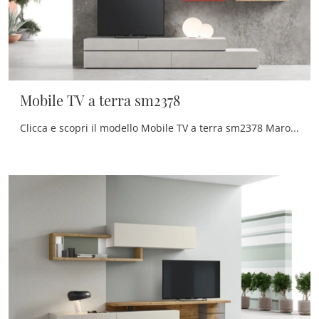
Mobile TV a terra sm2378
Clicca e scopri il modello Mobile TV a terra sm2378 Maronese: questo mobile per la TV in melaminico è tra le più esclusive soluzioni per il living.