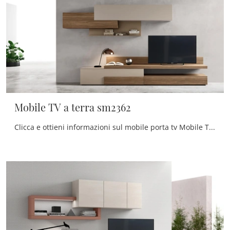
Mobile TV a terra sm2362
Clicca e ottieni informazioni sul mobile porta tv Mobile TV a terra sm2362 di Maronese: realizzato in melaminico, è il prodotto perfetto per spazi ...