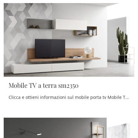
Mobile TV a terra sm2350
Clicca e ottieni informazioni sul mobile porta tv Mobile TV a terra sm2350 di Maronese: realizzato in melaminico, ben si inserisce in spazi design.