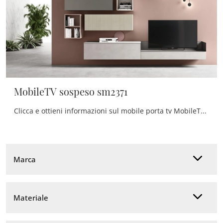
MobileTV sospeso sm2371
Clicca e ottieni informazioni sul mobile porta tv MobileTV sospeso sm2371 di Maronese: realizzato in melaminico, è la scelta ideale per spazi moderni.
Marca
Materiale