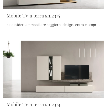
Mobile TV a terra sm2375
Se desideri ammobiliare soggiorni design, entra e scopri il mobile porta tv Mobile TV a terra sm2375 dell'azienda Maronese, prodotto in melaminico
Mobile TV a terra sm2374