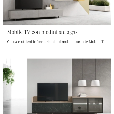
Mobile TV con piedini sm 2370
Clicca e ottieni informazioni sul mobile porta tv Mobile TV con piedini sm 2370 di Maronese: realizzato in melaminico, ben si inserisce in spazi ...