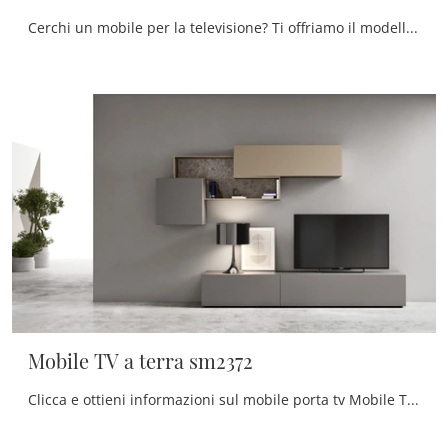
Cerchi un mobile per la televisione? Ti offriamo il modello Mobile TV a terra sm2374 di Maronese in melaminico, ideale per spazi moderni.
Mobile TV a terra sm2372
Clicca e ottieni informazioni sul mobile porta tv Mobile TV a terra sm2372 di Maronese: realizzato in melaminico, ben si inserisce in spazi moderni.