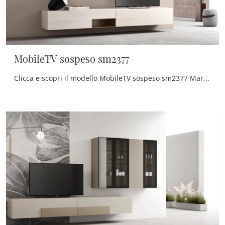
MobileTV sospeso sm2377
Clicca e scopri il modello MobileTV sospeso sm2377 Maronese: questo mobile per la televisione in melaminico è tra le più belle soluzioni per il ...