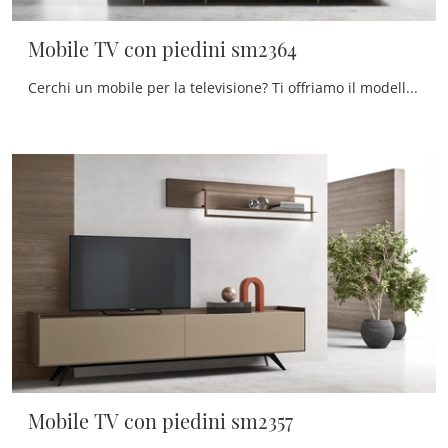
Mobile TV con piedini sm2364
Cerchi un mobile per la televisione? Ti offriamo il modello Mobile TV con piedini sm2364 di Maronese in melaminico, pensato per spazi moderni.
Mobile TV con piedini sm2357