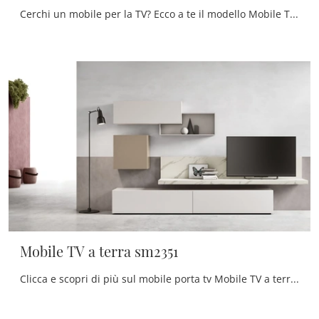
Cerchi un mobile per la TV? Ecco a te il modello Mobile TV a terra sm2353 di Maronese in melaminico, pensato per spazi moderni.
Mobile TV a terra sm2351
Clicca e scopri di più sul mobile porta tv Mobile TV a terra sm2351 di Maronese: realizzato in melaminico, è la scelta ideale per spazi moderni.