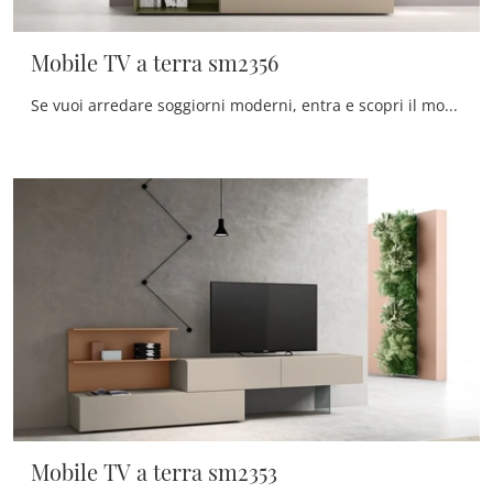
Mobile TV a terra sm2356
Se vuoi arredare soggiorni moderni, entra e scopri il mobile porta tv Mobile TV a terra sm2356 del marchio Maronese, realizzato in melaminico
Mobile TV a terra sm2353