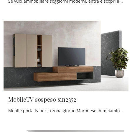
Se vuoi ammobiliare soggiorni moderni, entra e scopri il mobile porta tv MobileTV sospeso sm2358 del brand Maronese, prodotto in melaminico
MobileTV sospeso sm2352
Mobile porta tv per la zona giorno Maronese in melaminico: clicca e scopri di più sul modello MobileTV sospeso sm2352, ideale per spazi moderni.