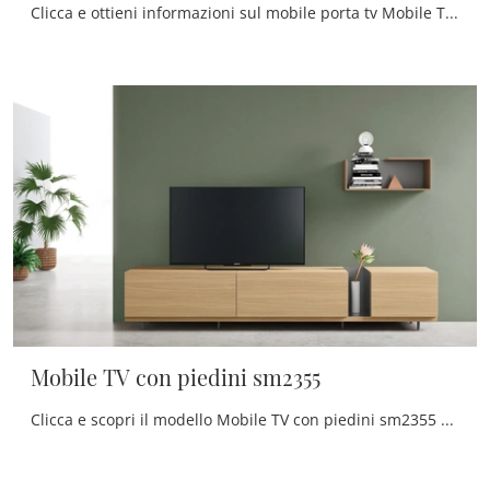
Clicca e ottieni informazioni sul mobile porta tv Mobile TV con piedini sm2357 di Maronese: realizzato in melaminico, ben si inserisce in spazi ...
Mobile TV con piedini sm2355
Clicca e scopri il modello Mobile TV con piedini sm2355 Maronese: questo mobile per la TV in melaminico è tra le più originali soluzioni per il ...