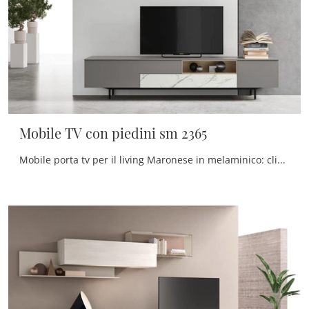
Mobile TV con piedini sm 2365
Mobile porta tv per il living Maronese in melaminico: clicca e scopri di più sul modello Mobile TV con piedini sm 2365, perfetto per spazi moderni.