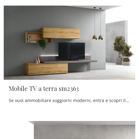
Mobile TV a terra sm2363
Se vuoi ammobiliare soggiorni moderni, entra e scopri il mobile porta tv Mobile TV a terra sm2363 dell'azienda Maronese, fatto in melaminico