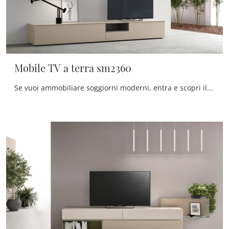
Mobile TV a terra sm2360
Se vuoi ammobiliare soggiorni moderni, entra e scopri il mobile porta tv Mobile TV a terra sm2360 della firma Maronese, prodotto in melaminico