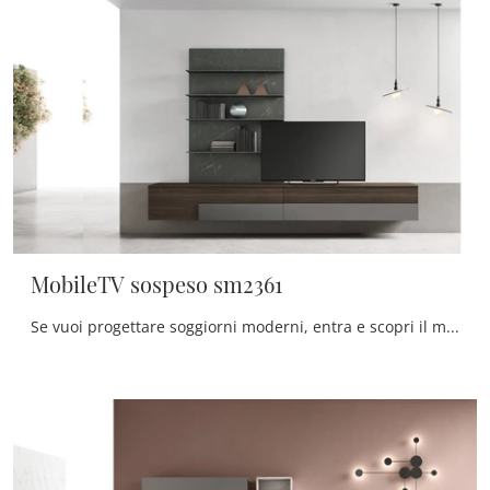
MobileTV sospeso sm2361
Se vuoi progettare soggiorni moderni, entra e scopri il mobile porta tv MobileTV sospeso sm2361 dell'azienda Maronese, fatto in melaminico