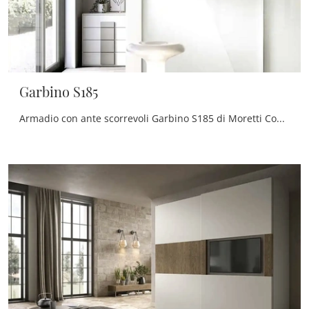
Garbino S185
Armadio con ante scorrevoli Garbino S185 di Moretti Compact Giorno Notte : compila il form per ricevere informazioni di ogni sorta e consigli per ...