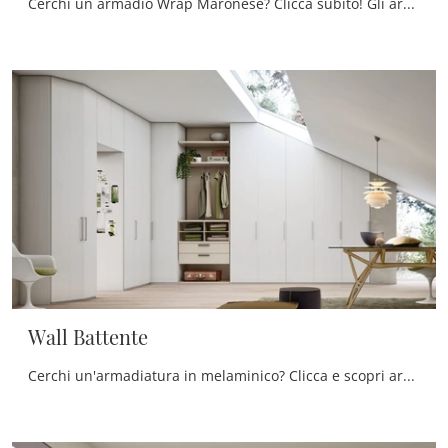
Cerchi un armadio Wrap Maronese? Clicca subito! Gli armadi a muro con ante battenti ti aspettano.
Wall Battente
Cerchi un'armadiatura in melaminico? Clicca e scopri armadi per mansarde con ante battenti di Maronese.