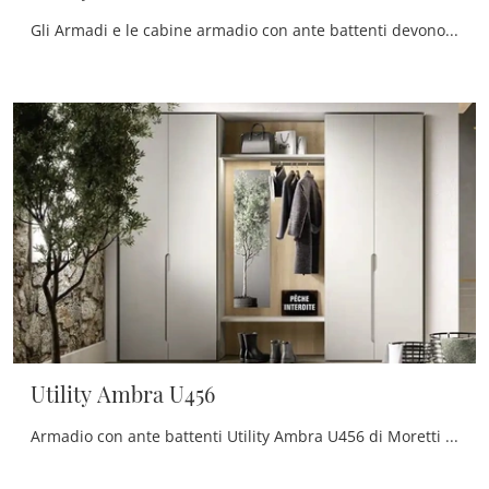
Gli Armadi e le cabine armadio con ante battenti devono progettare la camera da letto assicurandoti una perfetta ottimizzazione degli spazi e ...
Utility Ambra U456
Armadio con ante battenti Utility Ambra U456 di Moretti Compact Giorno Notte in melaminico: in un ricco catalogo di mobili e complementi, questo ...