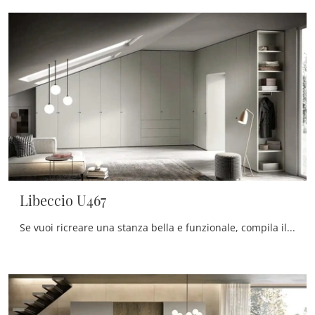
Libeccio U467
Se vuoi ricreare una stanza bella e funzionale, compila il form o vieni da noi per ottenere infromazioni, complementi e accessori nell'ambito ...