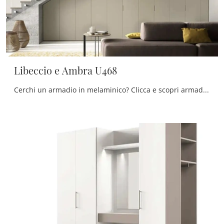
Libeccio e Ambra U468
Cerchi un armadio in melaminico? Clicca e scopri armadiature su misura con ante battenti di Moretti Compact Giorno Notte.