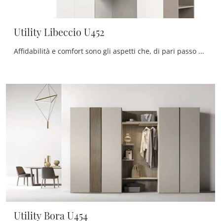
Utility Libeccio U452
Affidabilità e comfort sono gli aspetti che, di pari passo con una buona resa estetica, distinguono tutti gli Armadi a muro moderni della firma ...
Utility Bora U454