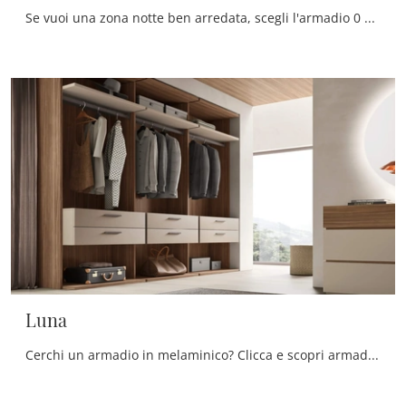
Se vuoi una zona notte ben arredata, scegli l'armadio 0 Pen con ante scorrevoli di Maronese!
Luna
Cerchi un armadio in melaminico? Clicca e scopri armadi cabine armadio con ante scorrevoli di Maronese.