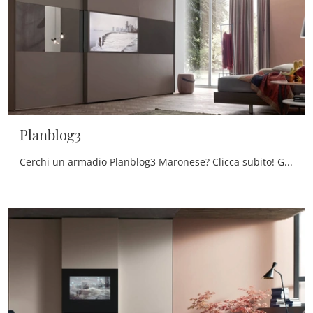
Planblog3
Cerchi un armadio Planblog3 Maronese? Clicca subito! Gli armadi a muro con ante scorrevoli ti aspettano.