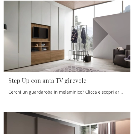
Step Up con anta TV girevole
Cerchi un guardaroba in melaminico? Clicca e scopri armadiature a muro con ante battenti di Maronese.