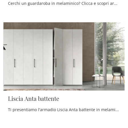
Cerchi un guardaroba in melaminico? Clicca e scopri armadiature componibili con ante battenti di Maronese.
Liscia Anta battente
Ti presentiamo l'armadio Liscia Anta battente in melaminico di Maronese! Una ricca gamma di armadi componibili con ante battenti.