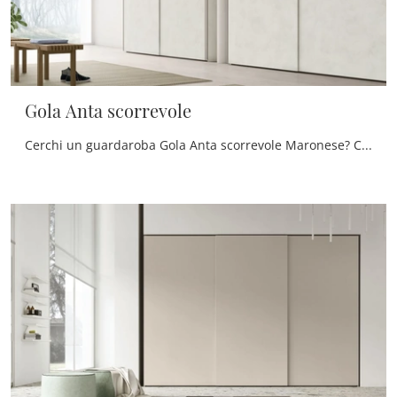
Gola Anta scorrevole
Cerchi un guardaroba Gola Anta scorrevole Maronese? Clicca subito! Gli armadi a muro con ante scorrevoli ti aspettano.