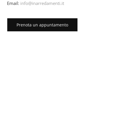
Email:
info@inarredamenti.it
Prenota un appuntamento