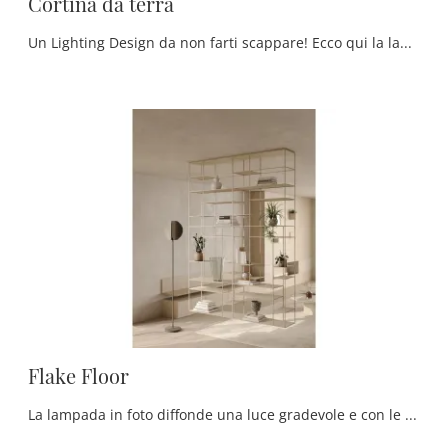
Cortina da terra
Un Lighting Design da non farti scappare! Ecco qui la lampada da terra Cortina da terra di Tonin Casa.
Flake Floor
La lampada in foto diffonde una luce gradevole e con le sue linee si inserisce in locali dai vari stili di arredo, evidenziandone sempre l'estetica ...