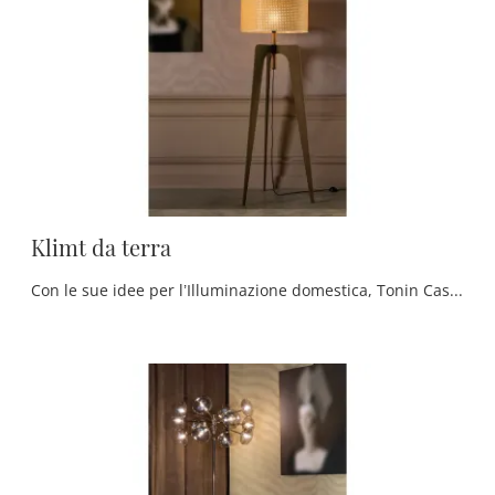
Klimt da terra
Con le sue idee per l’Illuminazione domestica, Tonin Casa produce un Lighting Design all’avanguardia, sia per le finiture di qualità che per l' ...