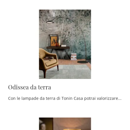
Odissea da terra
Con le lampade da terra di Tonin Casa potrai valorizzare i tuoi spazi: clicca e scopri l'Illuminazione moderna Odissea da terra!