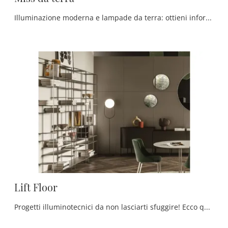
Illuminazione moderna e lampade da terra: ottieni informazioni sulla lampada Miss da terra in metallo che ti presentiamo.
Lift Floor
Progetti illuminotecnici da non lasciarti sfuggire! Ecco qui la lampada da terra design Lift Floor di Ronda Design.