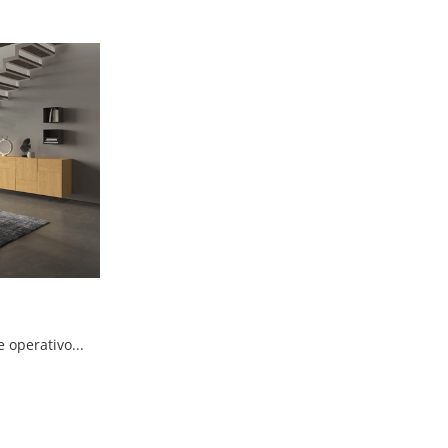
Arreda un soggiorno pratico e operativo con questa madia Alter di FGF Mobili: scopri le più originali Madie in legno.