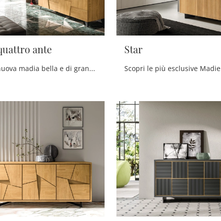
quattro ante
Star
Cerchi una nuova madia bella e di grande qualità dalle linee moderne? Ecco a te il modello Trapeze quattro ante di FGF Mobili, realizzato in legno.