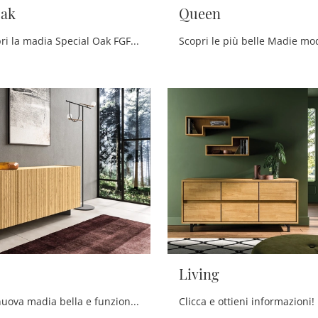
Oak
Queen
Clicca e scopri la madia Special Oak FGF Mobili: se desideri mobili in legno per stanze moderne, questa è il miglior acquisto per te!
Living
Cerchi una nuova madia bella e funzionale dalle linee moderne? Ecco a te il modello Mizar di FGF Mobili, realizzato in legno.