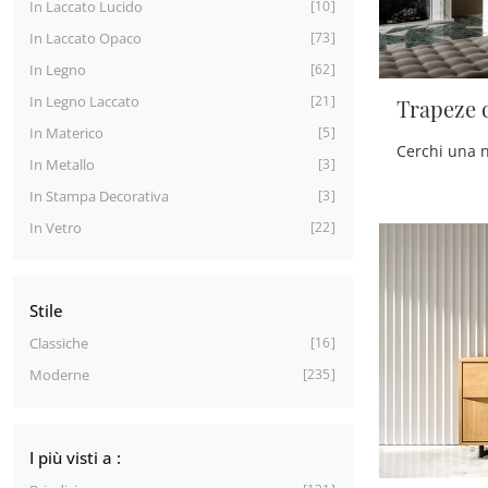
In Laccato Lucido
10
In Laccato Opaco
73
In Legno
62
In Legno Laccato
21
Trapeze 
In Materico
5
In Metallo
3
In Stampa Decorativa
3
In Vetro
22
Stile
Classiche
16
Moderne
235
I più visti a :