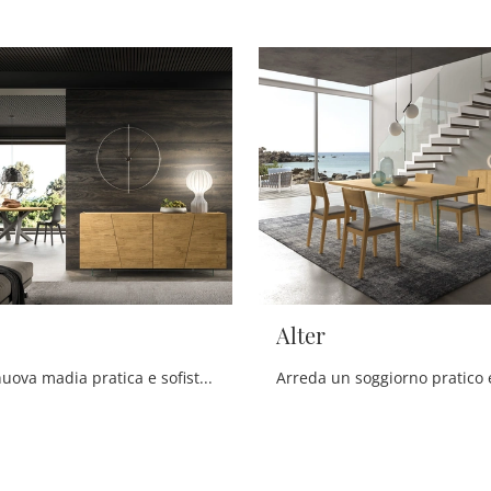
Alter
Cerchi una nuova madia pratica e sofisticata dalle linee moderne? Ecco a te il modello Dsquare di FGF Mobili, realizzato in legno.