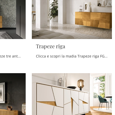
Trapeze riga
Clicca e scopri la madia Trapeze tre ante FGF Mobili: se desideri mobili in legno per stanze moderne, questa è l'acquisto perfetto per te!
Clicca e scopri la madia Trapeze riga FGF Mobili: se vuoi mobili in legno per stanze moderne, questa è l'acquisto perfetto per te!