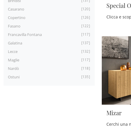
Brindisi
131
Special 
Casarano
120
Copertino
126
Fasano
122
Francavilla Fontana
117
Galatina
137
Lecce
132
Maglie
117
Nardò
118
Ostuni
135
Mizar