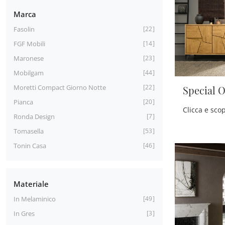
Marca
Fasolin
22
FGF Mobili
14
Maronese
23
Mobilgam
44
Moretti Compact Giorno Notte
22
Special 
Pianca
20
Ronda Design
7
Tomasella
53
Tonin Casa
46
Materiale
In Melaminico
49
In Gres
3