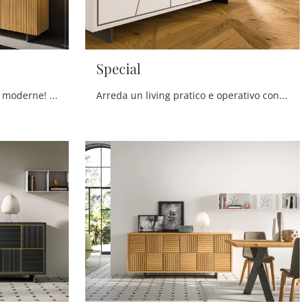
Special
Scopri le più esclusive Madie moderne! Clicca e leggi l'articolo: mobile soggiorno Star in legno, soluzione bella e di grande qualità.
Arreda un living pratico e operativo con questa madia Special di FGF Mobili: scopri le più esclusive Madie in legno laccato.