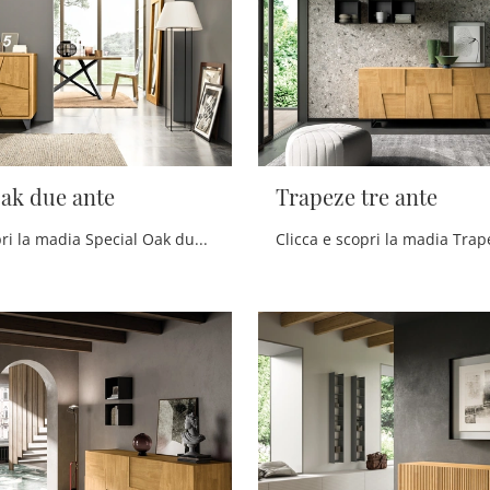
Oak due ante
Trapeze tre ante
Clicca e scopri la madia Special Oak due ante FGF Mobili: se vuoi mobili in legno per stanze moderne, questa è la soluzione ottimale per te!