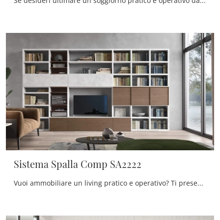
Se desideri ultimare un soggiorno pratico e operativo dalle linee moderne, ti presentiamo la parete attrezzata Sistema Spalla Comp SA2204 Maronese.
Sistema Spalla Comp SA2222
Vuoi ammobiliare un living pratico e operativo? Ti presentiamo la parete attrezzata Sistema Spalla Comp SA2222 Maronese dalle linee decise moderne.