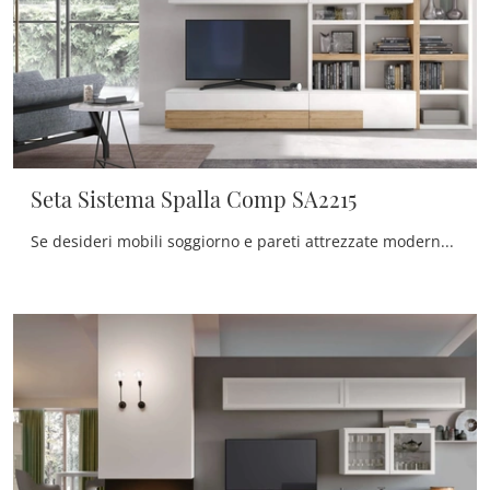
Seta Sistema Spalla Comp SA2215
Se desideri mobili soggiorno e pareti attrezzate moderne, prediligi il modello Seta Sistema Spalla Comp SA2215 di Maronese: clicca e ottieni ...