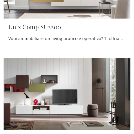
Unix Comp SU2200
Vuoi ammobiliare un living pratico e operativo? Ti offriamo la parete attrezzata Unix Comp SU2200 Maronese dalle forme decise moderne.