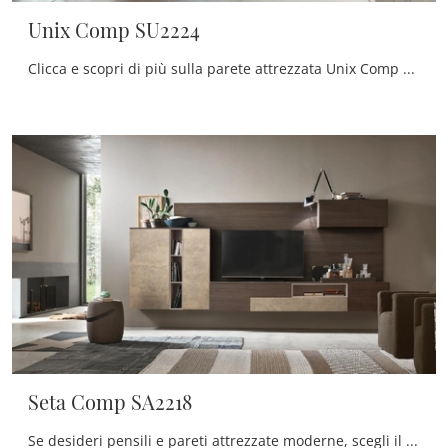
Unix Comp SU2224
Clicca e scopri di più sulla parete attrezzata Unix Comp SU2224 della marca Maronese: è la soluzione dalle linee moderne ideale per te.
Seta Comp SA2218
Se desideri pensili e pareti attrezzate moderne, scegli il modello Seta Comp SA2218 di Maronese: clicca e ottieni informazioni!