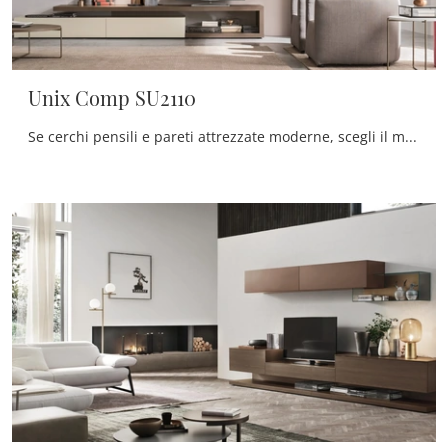
Unix Comp SU2110
Se cerchi pensili e pareti attrezzate moderne, scegli il modello Unix Comp SU2110 di Maronese: clicca e ottieni informazioni!