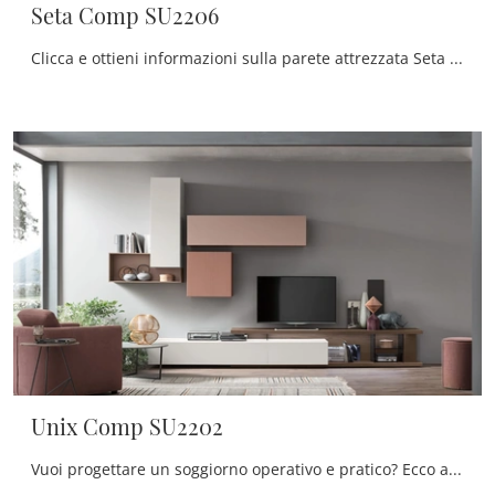
Seta Comp SU2206
Clicca e ottieni informazioni sulla parete attrezzata Seta Comp SU2206 del marchio Maronese: è la soluzione dalle linee moderne ideale per te.
Unix Comp SU2202
Vuoi progettare un soggiorno operativo e pratico? Ecco a te la parete attrezzata Unix Comp SU2202 Maronese dalle forme decise moderne.