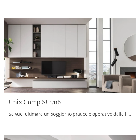
Unix Comp SU2116
Se vuoi ultimare un soggiorno pratico e operativo dalle linee moderne, ti offriamo la parete attrezzata Unix Comp SU2116 Maronese.