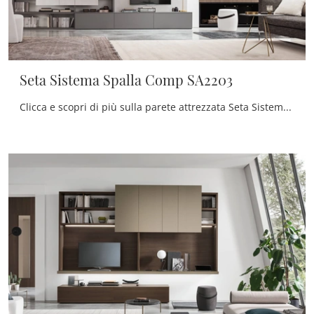
Seta Sistema Spalla Comp SA2203
Clicca e scopri di più sulla parete attrezzata Seta Sistema Spalla Comp SA2203 dell'azienda Maronese: è la soluzione dalle linee moderne ideale per ...