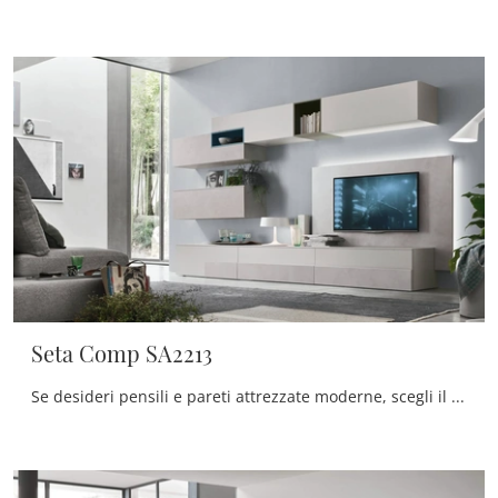
Seta Comp SA2213
Se desideri pensili e pareti attrezzate moderne, scegli il modello Seta Comp SA2213 di Maronese: clicca e ottieni informazioni!