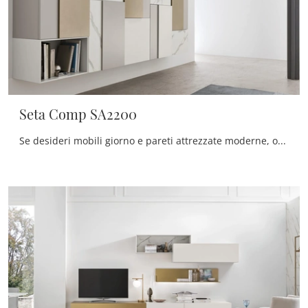
Seta Comp SA2200
Se desideri mobili giorno e pareti attrezzate moderne, opta per il modello Seta Comp SA2200 di Maronese: clicca e ottieni informazioni!