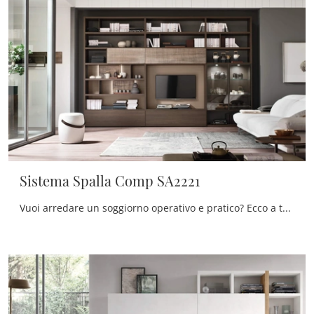
Sistema Spalla Comp SA2221
Vuoi arredare un soggiorno operativo e pratico? Ecco a te la parete attrezzata Sistema Spalla Comp SA2221 Maronese dalle forme decise moderne.