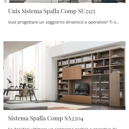
Unix Sistema Spalla Comp SU2125
Vuoi progettare un soggiorno dinamico e operativo? Ti offriamo la parete attrezzata Unix Sistema Spalla Comp SU2125 Maronese dalle forme decise ...
Sistema Spalla Comp SA2204