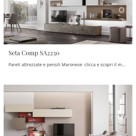
Seta Comp SA2230
Pareti attrezzate e pensili Maronese: clicca e scopri il modello Seta Comp SA2230 e potrai completare stanze moderne di ogni tipo.