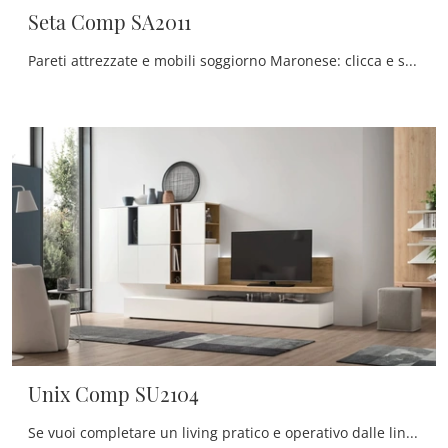
Seta Comp SA2011
Pareti attrezzate e mobili soggiorno Maronese: clicca e scopri il modello Seta Comp SA2011 e potrai arricchire stanze moderne di ogni genere.
Unix Comp SU2104
Se vuoi completare un living pratico e operativo dalle linee moderne, ti offriamo la parete attrezzata Unix Comp SU2104 Maronese.