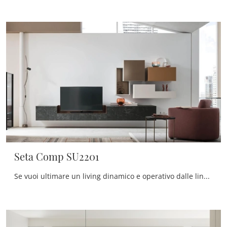
Seta Comp SU2201
Se vuoi ultimare un living dinamico e operativo dalle linee moderne, ecco a te la parete attrezzata Seta Comp SU2201 Maronese.