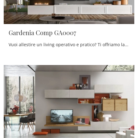
Gardenia Comp GA0007
Vuoi allestire un living operativo e pratico? Ti offriamo la parete attrezzata Gardenia Comp GA0007 Maronese dalle linee decise classiche.