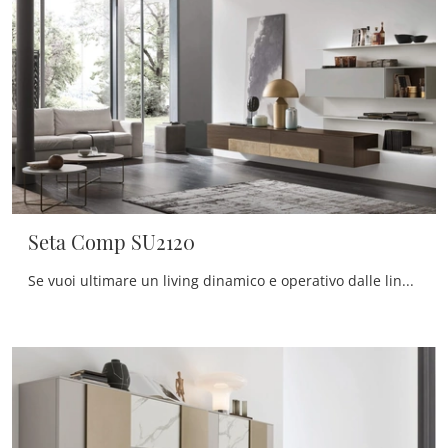
Seta Comp SU2120
Se vuoi ultimare un living dinamico e operativo dalle linee moderne, ti presentiamo la parete attrezzata Seta Comp SU2120 Maronese.