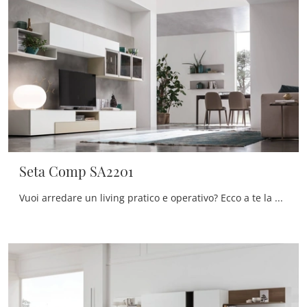
Seta Comp SA2201
Vuoi arredare un living pratico e operativo? Ecco a te la parete attrezzata Seta Comp SA2201 Maronese dalle linee decise moderne.