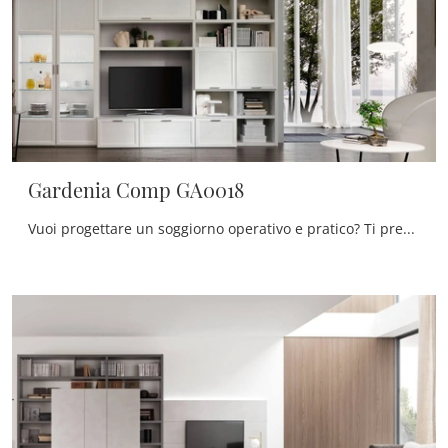
Gardenia Comp GA0018
Vuoi progettare un soggiorno operativo e pratico? Ti presentiamo la parete attrezzata Gardenia Comp GA0018 Maronese dalle forme decise classiche.