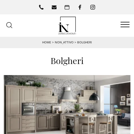
HOME
>
NON_ATTIVO
>
BOLGHERI
Bolgheri