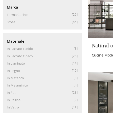
Marca
Forma Cucine
26
Stosa
85
Materiale
Natural 0
In Laccato Lucido
3
In Laccato Opaco
28
In Laminato
14
In Legno
19
In Materico
3
In Melaminico
8
In Pet
23
In Resina
2
In Vetro
11