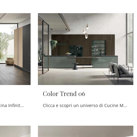
Color Trend 06
Ottieni informazioni sulla cucina Infinity 09 di Stosa: questa soluzione in legno sarà la scelta ideale per te!
Clicca e scopri un universo di Cucine Moderne con isola: la cucina Color Trend 06 Stosa in legno ti sta aspettando!