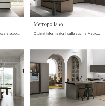
Metropolis 10
Cucine Moderne con isola: clicca e scopri un ricco catalogo di soluzioni del marchio Stosa, tra cui il modello Metropolis 11.
Ottieni informazioni sulla cucina Metropolis 10 di Stosa: questa soluzione in Pet sarà la scelta ideale per te!