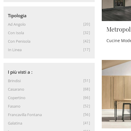
Tipologia
Ad Angolo
20
Metropoli
Con Isola
32
Con Penisola
42
In Linea
17
I più visti a :
Brindisi
51
Casarano
68
Copertino
66
Fasano
52
Francavilla Fontana
56
Galatina
41