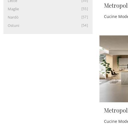
Lecce
55
Metropol
Maglie
55
Nardò
57
Ostuni
54
Metropol