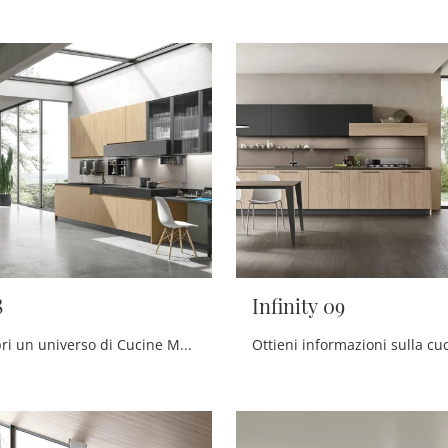
8
Infinity 09
Clicca e scopri un universo di Cucine Moderne ad angolo: la cucina Karma 08 Stosa in legno ti sta aspettando!