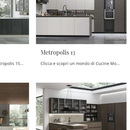
Metropolis 13
Scopri di più sulla cucina Metropolis 15 di Stosa: questa soluzione in Pet sarà la scelta ideale per te!
Clicca e scopri un mondo di Cucine Moderne con penisola: la cucina Metropolis 13 Stosa in Pet ti aspetta!