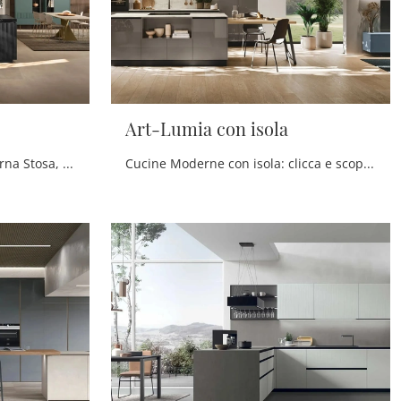
Art-Lumia con isola
Se desideri una cucina moderna Stosa, Color Trend 01 in laccato opaco ti attende nel nostro negozio di Cucine Moderne con isola.
Cucine Moderne con isola: clicca e scopri una ricca gamma di soluzioni della firma Stosa, tra cui il modello Art-Lumia con isola.