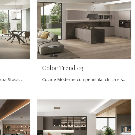
Color Trend 03
Se desideri una cucina moderna Stosa, Color Trend 04 in laccato opaco ti aspetta nel nostro negozio di Cucine Moderne con penisola.
Cucine Moderne con penisola: clicca e scopri un ricco catalogo di soluzioni del brand Stosa, tra cui il modello Color Trend 03.