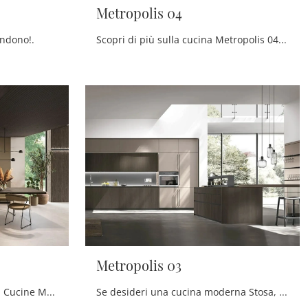
Metropolis 04
endono!.
Scopri di più sulla cucina Metropolis 04 di Stosa: questa soluzione in legno sarà la scelta ideale per te!
Metropolis 03
Clicca e scopri un universo di Cucine Moderne con isola: la cucina Metropolis 01 Stosa in Pet ti sta aspettando!
Se desideri una cucina moderna Stosa, Metropolis 03 in legno ti aspetta nel nostro negozio di Cucine Moderne con penisola.