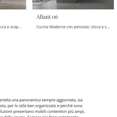
Aliant 06
Cucine Moderne con isola: clicca e scopri un ricco catalogo di soluzioni della marca Stosa, tra cui il modello Aliant 07.
Cucine Moderne con penisola: clicca e scopri una ricca gamma di soluzioni della firma Stosa, tra cui il modello Aliant 06.
lientela una panoramica sempre aggiornata, sia
nota, per lo stile ben organizzato e perché sono
luzioni presentano mobili contenitori più ampi,
one dello spazio. Sempre più frequentemente