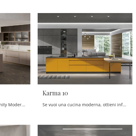
Karma 10
Scopri di più sulla cucina Infinity Modern 02 di Stosa: questa soluzione in Pet sarà la scelta ideale per te!
Se vuoi una cucina moderna, ottieni informazioni sul modello Karma 10 Stosa.