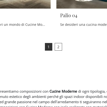
Palio 04
Clicca e scopri un mondo di Cucine Moderne con isola: la cucina Palio 06 Stosa in legno ti sta aspettando!
1
2
, presentiamo composizioni con
Cucine Moderne
di ogni tipologia,
tenuto estetico degli ambienti perché gli spazi indoor disponibili
ed grande passione nel campo dell'arredamento ti seguiranno nelle
mposizioni con Cucine Moderne con isola realizzate con materiali d