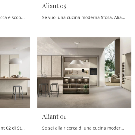
Aliant 05
Cucine Moderne con isola: clicca e scopri un ricco catalogo di soluzioni della marca Stosa, tra cui il modello Aliant 07.
Se vuoi una cucina moderna Stosa, Aliant 05 in vetro ti sta aspettando nel nostro negozio di Cucine Moderne con isola.
Aliant 01
Scopri di più sulla cucina Aliant 02 di Stosa: questa soluzione in vetro sarà l'acquisto ideale per te!
Se sei alla ricerca di una cucina moderna, scopri di più sul modello Aliant 01 Stosa.