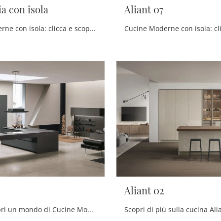
a con isola
Aliant 07
Cucine Moderne con isola: clicca e scopri una ricca gamma di soluzioni della firma Stosa, tra cui il modello Art-Lumia con isola.
Aliant 02
Clicca e scopri un mondo di Cucine Moderne con isola: la cucina Aliant 04 Stosa in vetro ti aspetta!