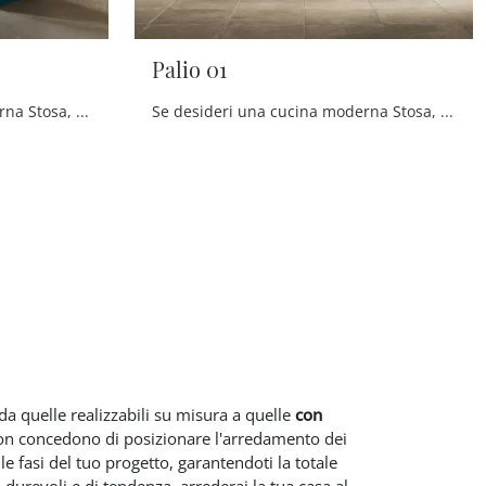
Palio 01
Se desideri una cucina moderna Stosa, Palio 04 in laccato opaco ti attende nel nostro negozio di Cucine Moderne con isola.
Se desideri una cucina moderna Stosa, Palio 01 in laccato opaco ti attende nel nostro negozio di Cucine Moderne con isola.
 da quelle realizzabili su misura a quelle
con
 non concedono di posizionare l'arredamento dei
 fasi del tuo progetto, garantendoti la totale
urevoli e di tendenza, arrederai la tua casa al