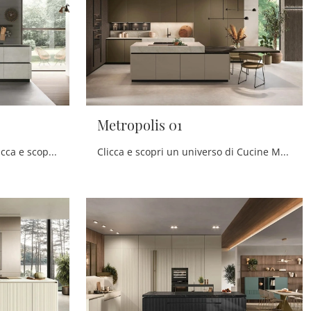
Metropolis 01
Cucine Moderne con isola: clicca e scopri un ricco catalogo di soluzioni del marchio Stosa, tra cui il modello Metropolis 11.
Clicca e scopri un universo di Cucine Moderne con isola: la cucina Metropolis 01 Stosa in Pet ti sta aspettando!