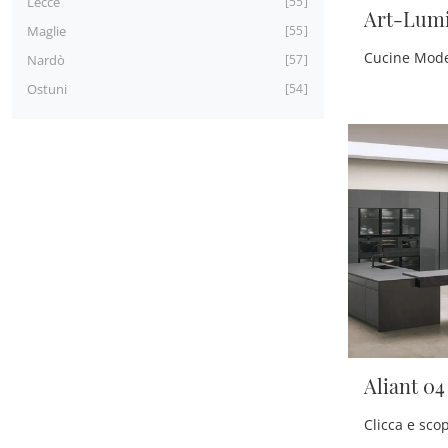
Lecce
55
Art-Lumi
Maglie
55
Nardò
57
Ostuni
54
Aliant 04