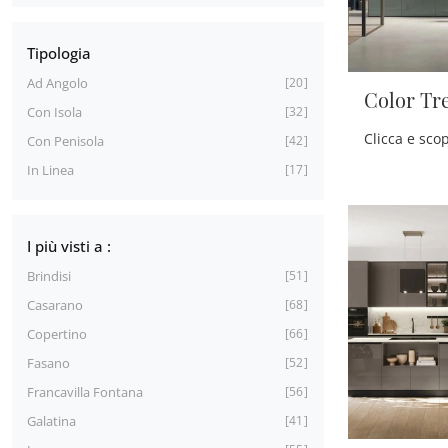
Tipologia
Ad Angolo
20
Color Tr
Con Isola
32
Con Penisola
42
In Linea
17
I più visti a :
Brindisi
51
Casarano
68
Copertino
66
Fasano
52
Francavilla Fontana
56
Galatina
41