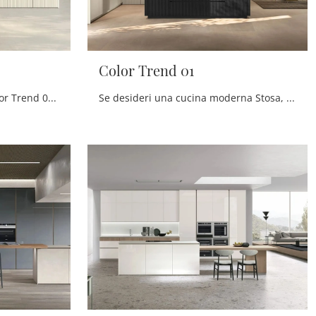
Color Trend 01
Scopri di più sulla cucina Color Trend 02 di Stosa: questa soluzione in laccato opaco sarà l'acquisto ideale per te!
Se desideri una cucina moderna Stosa, Color Trend 01 in laccato opaco ti attende nel nostro negozio di Cucine Moderne con isola.