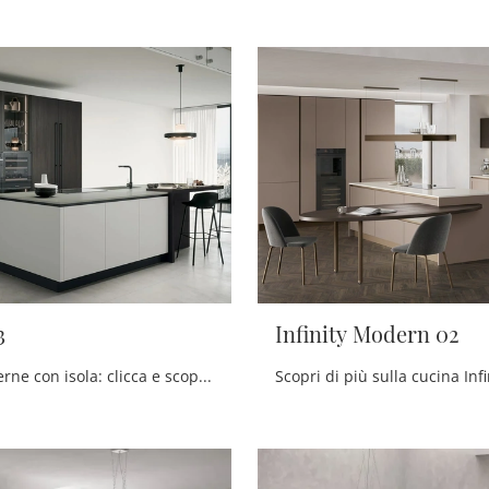
3
Infinity Modern 02
Cucine Moderne con isola: clicca e scopri una ricca gamma di soluzioni del brand Forma Cucine, tra cui il modello Colibrì 03.