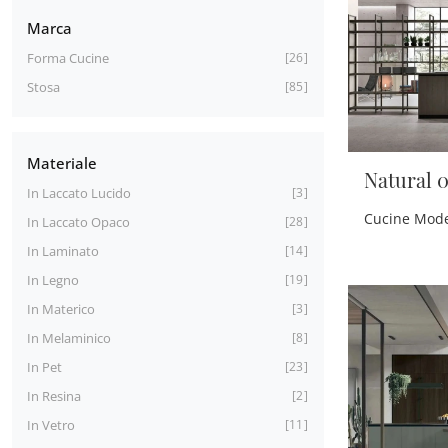
Marca
Forma Cucine
26
Stosa
85
Materiale
Natural 0
In Laccato Lucido
3
In Laccato Opaco
28
In Laminato
14
In Legno
19
In Materico
3
In Melaminico
8
In Pet
23
In Resina
2
In Vetro
11