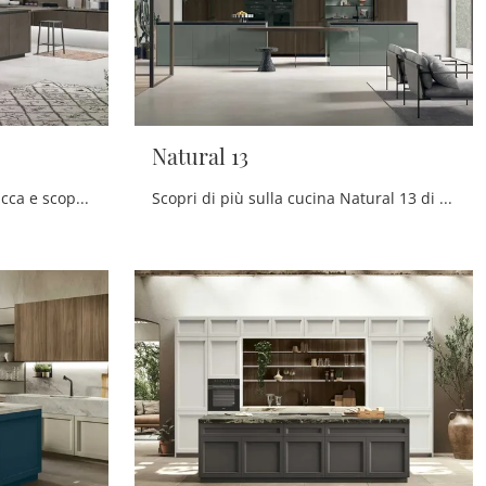
Natural 13
Cucine Moderne con isola: clicca e scopri una ricca gamma di soluzioni del brand Stosa, tra cui il modello Natural 10.
Scopri di più sulla cucina Natural 13 di Stosa: questa soluzione in legno sarà l'acquisto ideale per te!