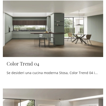
Color Trend 04
Se desideri una cucina moderna Stosa, Color Trend 04 in laccato opaco ti aspetta nel nostro negozio di Cucine Moderne con penisola.