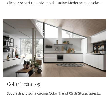
Clicca e scopri un universo di Cucine Moderne con isola: la cucina Color Trend 06 Stosa in legno ti sta aspettando!
Color Trend 05
Scopri di più sulla cucina Color Trend 05 di Stosa: questa soluzione in laccato opaco sarà l'acquisto ideale per te!