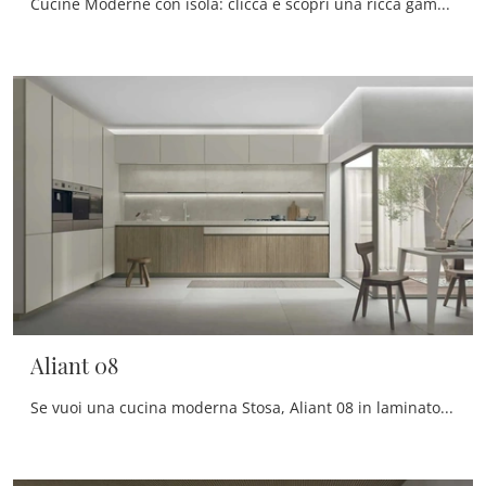
Cucine Moderne con isola: clicca e scopri una ricca gamma di soluzioni della firma Stosa, tra cui il modello Art-Lumia con isola.
Aliant 08
Se vuoi una cucina moderna Stosa, Aliant 08 in laminato ti attende nel nostro negozio di Cucine Moderne ad angolo.