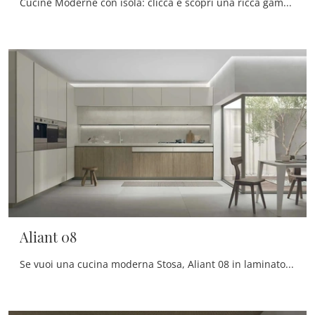
Cucine Moderne con isola: clicca e scopri una ricca gamma di soluzioni della firma Stosa, tra cui il modello Art-Lumia con isola.
Aliant 08
Se vuoi una cucina moderna Stosa, Aliant 08 in laminato ti attende nel nostro negozio di Cucine Moderne ad angolo.