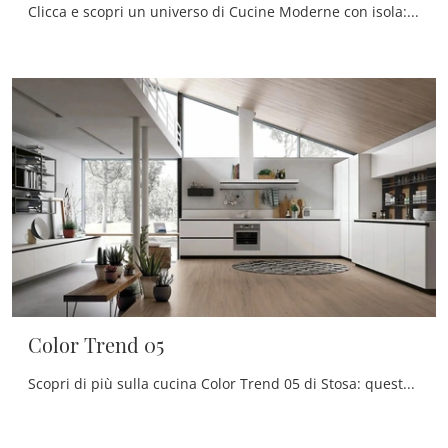
Clicca e scopri un universo di Cucine Moderne con isola: la cucina Color Trend 06 Stosa in legno ti sta aspettando!
Color Trend 05
Scopri di più sulla cucina Color Trend 05 di Stosa: questa soluzione in laccato opaco sarà l'acquisto ideale per te!