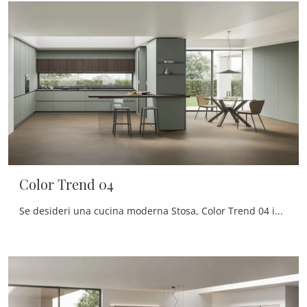
Color Trend 04
Se desideri una cucina moderna Stosa, Color Trend 04 in laccato opaco ti aspetta nel nostro negozio di Cucine Moderne con penisola.