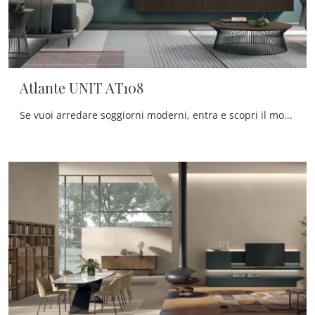
Atlante UNIT AT108
Se vuoi arredare soggiorni moderni, entra e scopri il mobile porta tv Atlante UNIT AT108 dell'azienda Tomasella, realizzato in legno