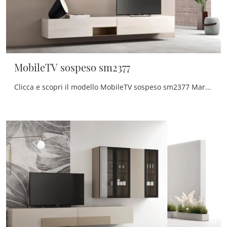
MobileTV sospeso sm2377
Clicca e scopri il modello MobileTV sospeso sm2377 Maronese: questo mobile per la televisione in melaminico è tra le più belle soluzioni per il ...