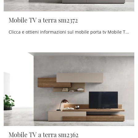
Mobile TV a terra sm2372
Clicca e ottieni informazioni sul mobile porta tv Mobile TV a terra sm2372 di Maronese: realizzato in melaminico, ben si inserisce in spazi moderni.
Mobile TV a terra sm2362