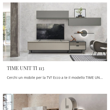
TIME UNIT TI 113
Cerchi un mobile per la TV? Ecco a te il modello TIME UNIT TI 113 di Tomasella in laccato opaco, perfetto per spazi moderni.