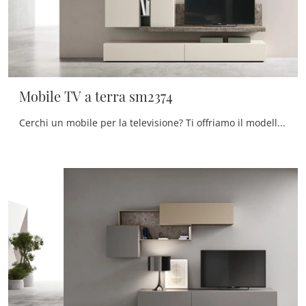
Mobile TV a terra sm2374
Cerchi un mobile per la televisione? Ti offriamo il modello Mobile TV a terra sm2374 di Maronese in melaminico, ideale per spazi moderni.