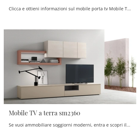
Clicca e ottieni informazioni sul mobile porta tv Mobile TV a terra sm2362 di Maronese: realizzato in melaminico, è il prodotto perfetto per spazi ...
Mobile TV a terra sm2360
Se vuoi ammobiliare soggiorni moderni, entra e scopri il mobile porta tv Mobile TV a terra sm2360 della firma Maronese, prodotto in melaminico