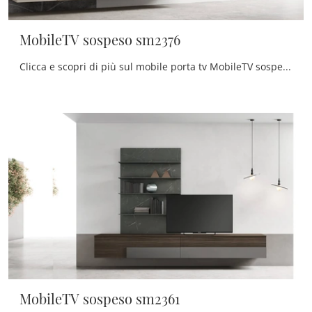
MobileTV sospeso sm2376
Clicca e scopri di più sul mobile porta tv MobileTV sospeso sm2376 di Maronese: realizzato in melaminico, è il prodotto perfetto per spazi moderni.
MobileTV sospeso sm2361