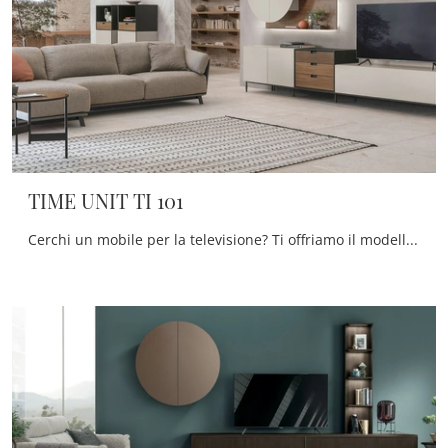
TIME UNIT TI 101
Cerchi un mobile per la televisione? Ti offriamo il modello TIME UNIT TI 101 di Tomasella in laccato opaco, ideale per spazi design.