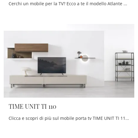
Cerchi un mobile per la TV? Ecco a te il modello Atlante Unit AT 104 di Tomasella in melaminico, pensato per spazi moderni.
TIME UNIT TI 110
Clicca e scopri di più sul mobile porta tv TIME UNIT TI 110 di Tomasella: realizzato in melaminico, ben si inserisce in spazi moderni.