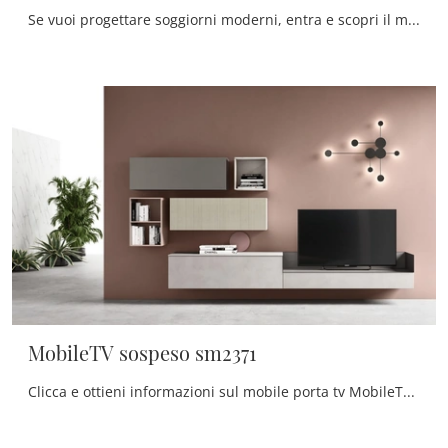
Se vuoi progettare soggiorni moderni, entra e scopri il mobile porta tv MobileTV sospeso sm2361 dell'azienda Maronese, fatto in melaminico
MobileTV sospeso sm2371
Clicca e ottieni informazioni sul mobile porta tv MobileTV sospeso sm2371 di Maronese: realizzato in melaminico, è la scelta ideale per spazi moderni.