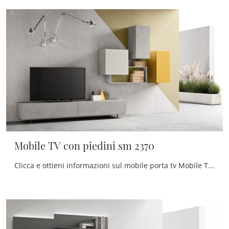
Mobile TV con piedini sm 2370
Clicca e ottieni informazioni sul mobile porta tv Mobile TV con piedini sm 2370 di Maronese: realizzato in melaminico, ben si inserisce in spazi ...