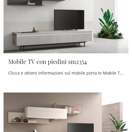
Mobile TV con piedini sm2354
Clicca e ottieni informazioni sul mobile porta tv Mobile TV con piedini sm2354 di Maronese: realizzato in melaminico, ben si inserisce in spazi ...