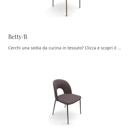
Betty/B
Cerchi una sedia da cucina in tessuto? Clicca e scopri il modello Betty/B di Zamagna per ultimare i tuoi interni ottimamente.