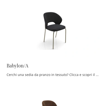
Babylon/A
Cerchi una sedia da pranzo in tessuto? Clicca e scopri il modello Babylon/A di Zamagna per completare i tuoi locali al meglio.