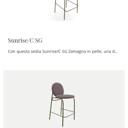
Sunrise/C SG
Con questa sedia Sunrise/C SG Zamagna in pelle, una delle nostre sedute sgabelli moderne, potrai impreziosire i tuoi locali.