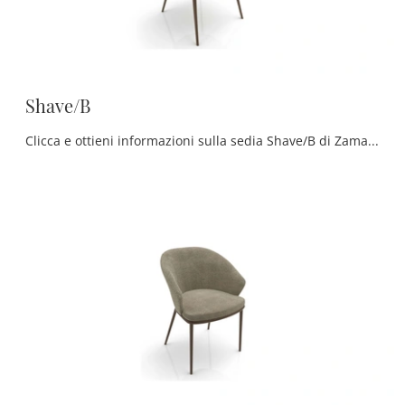
Shave/B
Clicca e ottieni informazioni sulla sedia Shave/B di Zamagna in pelle: le più esclusive Sedie fisse moderne ti attendono.