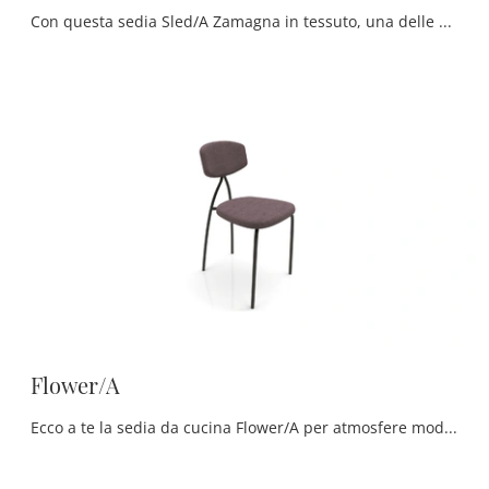
Con questa sedia Sled/A Zamagna in tessuto, una delle nostre sedute fisse moderne, potrai impreziosire i tuoi locali.
Flower/A
Ecco a te la sedia da cucina Flower/A per atmosfere moderne, tra le più esclusive Sedie fisse di Zamagna.