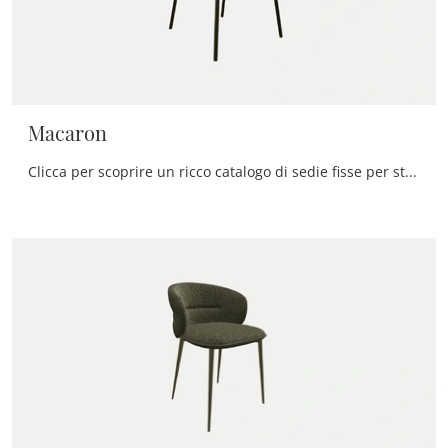
Macaron
Clicca per scoprire un ricco catalogo di sedie fisse per stanze moderne: il modello Macaron di Zamagna ti sta aspettando!