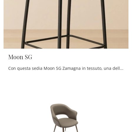
Moon SG
Con questa sedia Moon SG Zamagna in tessuto, una delle nostre sedute sgabelli moderne, potrai arricchire i tuoi interni.