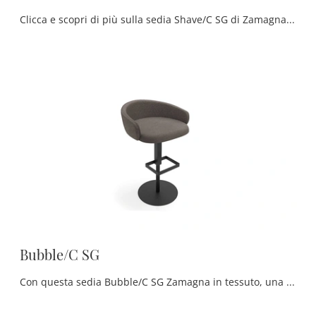
Clicca e scopri di più sulla sedia Shave/C SG di Zamagna in tessuto: le più esclusive Sedie sgabelli moderne ti attendono.
Bubble/C SG
Con questa sedia Bubble/C SG Zamagna in tessuto, una tra le nostre sedute sgabelli design, potrai impreziosire i tuoi spazi.