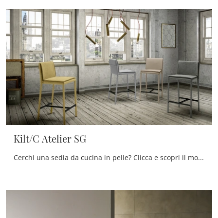
Kilt/C Atelier SG
Cerchi una sedia da cucina in pelle? Clicca e scopri il modello Kilt/C Atelier SG di Zamagna per completare i tuoi interni perfettamente.