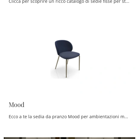
Clicca per scoprire un ricco catalogo di sedie fisse per stanze moderne: il modello Futura Atelier di Zamagna ti aspetta!
Mood
Ecco a te la sedia da pranzo Mood per ambientazioni moderne, tra le più originali Sedie fisse di Zamagna.