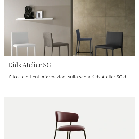
Kids Atelier SG
Clicca e ottieni informazioni sulla sedia Kids Atelier SG di Zamagna in pelle: le più belle Sedie sgabelli moderne ti attendono.