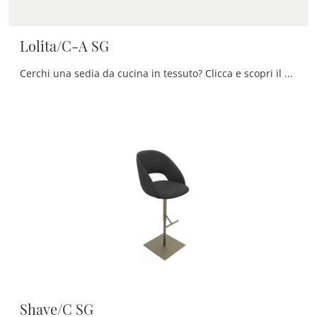
Lolita/C-A SG
Cerchi una sedia da cucina in tessuto? Clicca e scopri il modello Lolita/C-A SG di Zamagna per ultimare i tuoi interni al meglio.
Shave/C SG