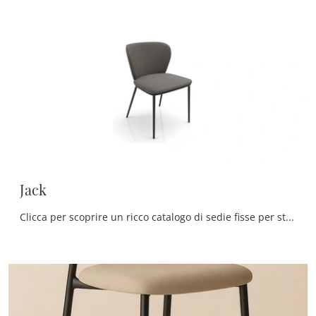
Jack
Clicca per scoprire un ricco catalogo di sedie fisse per stanze moderne: il modello Jack di Zamagna ti attende!