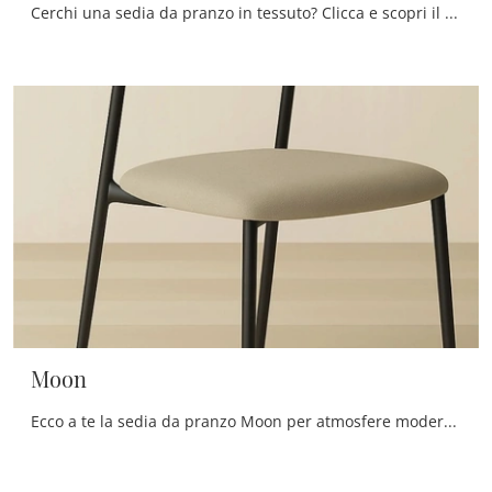
Cerchi una sedia da pranzo in tessuto? Clicca e scopri il modello Foody di Zamagna per ultimare i tuoi locali ottimamente.
Moon
Ecco a te la sedia da pranzo Moon per atmosfere moderne, tra le più esclusive Sedie fisse di Zamagna.