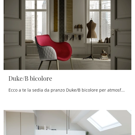
Duke/B bicolore
Ecco a te la sedia da pranzo Duke/B bicolore per atmosfere moderne, tra le più belle Sedie fisse di Zamagna.