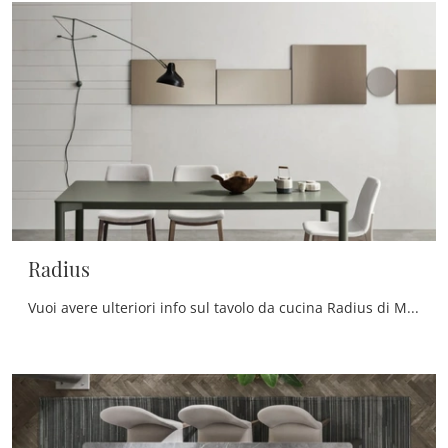
Radius
Vuoi avere ulteriori info sul tavolo da cucina Radius di Maronese? Clicca e scopri di più sui modelli fissi del marchio.