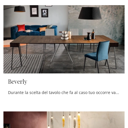
Beverly
Durante la scelta del tavolo che fa al caso tuo occorre valutare misure, forme, finiture e stile, per ottimizzare lo spazio con grande valore ...