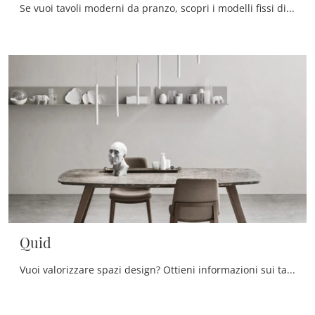
Se vuoi tavoli moderni da pranzo, scopri i modelli fissi di Tonin Casa: clicca e scopri il modello Ablos in vetro.
Quid
Vuoi valorizzare spazi design? Ottieni informazioni sui tavoli design fissi: il modello da pranzo Quid ti aspetta.