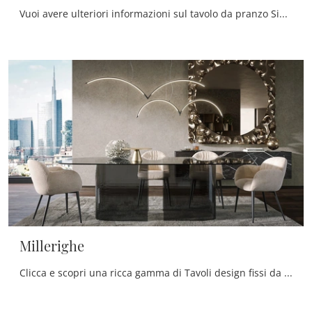
Vuoi avere ulteriori informazioni sul tavolo da pranzo Simposio di Tonin Casa? Clicca e ottieni informazioni sui modelli fissi del brand.
Millerighe
Clicca e scopri una ricca gamma di Tavoli design fissi da pranzo! Il modello Millerighe di Tonin Casa ti sta aspettando.