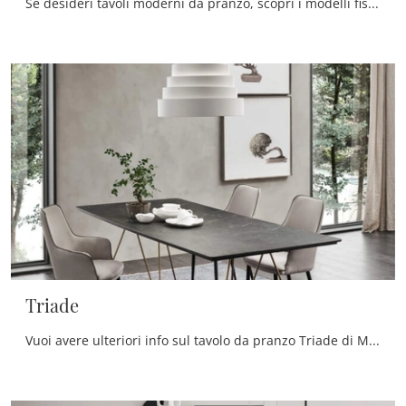
Se desideri tavoli moderni da pranzo, scopri i modelli fissi di Maronese: clicca e scopri il modello Taiga in legno.
Triade
Vuoi avere ulteriori info sul tavolo da pranzo Triade di Maronese? Clicca e scopri di più sui modelli fissi del brand.