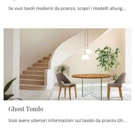
Se vuoi tavoli moderni da pranzo, scopri i modelli allungabili di FGF Mobili: clicca e scopri il modello Square in legno.
Ghost Tondo
Vuoi avere ulteriori informazioni sul tavolo da pranzo Ghost Tondo di FGF Mobili? Clicca e scopri di più sui modelli fissi del brand.