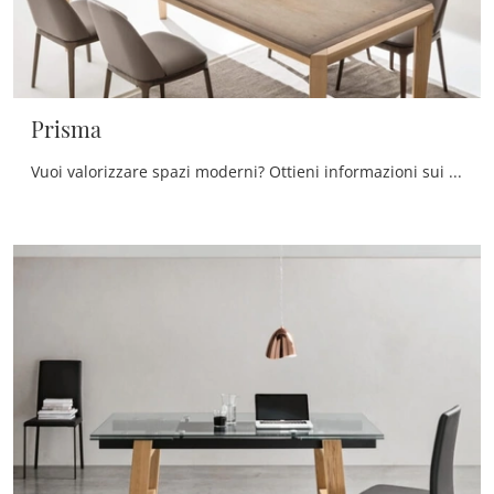
Prisma
Vuoi valorizzare spazi moderni? Ottieni informazioni sui tavoli moderni allungabili: il modello da pranzo Prisma ti sta aspettando.