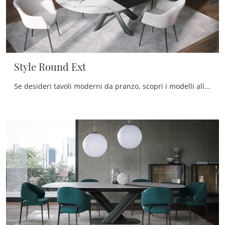
Style Round Ext
Se desideri tavoli moderni da pranzo, scopri i modelli allungabili di Tonin Casa: clicca e scopri il modello Style Round Ext in ceramica.