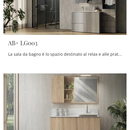
AB+ LG003
La sala da bagno è lo spazio destinato al relax e alle pratiche di cura della propria persona, perciò va arredato unendo doti di praticità e design.