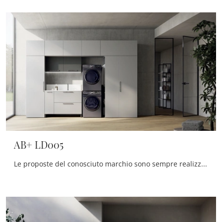
AB+ LD005
Le proposte del conosciuto marchio sono sempre realizzate in materiali eccellenti, in grado di resistere nel tempo all'azione di umidità e agenti ...