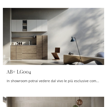
AB+ LG004
In showroom potrai vedere dal vivo le più esclusive composizioni arredative del rinomato marchio: ti accoglieremo per arredare insieme la stanza del ...