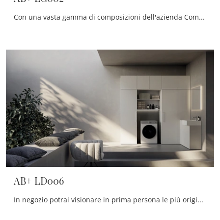
Con una vasta gamma di composizioni dell'azienda Compab potrai progettare il bagno nei minimi particolari, risolvendo le tue problematiche abitative.
AB+ LD006
In negozio potrai visionare in prima persona le più originali composizioni del noto e rinomato marchio: ti aspettiamo per arredare insieme la stanza ...