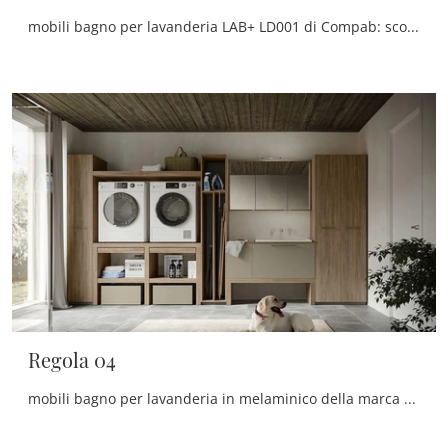
mobili bagno per lavanderia LAB+ LD001 di Compab: scopri l'Arredo Bagno in melaminico moderno e arreda il bagno di casa.
Regola 04
mobili bagno per lavanderia in melaminico della marca Cerasa: clicca e scopri l'arredo bagno moderno Regola 04 per la stanza del benessere.