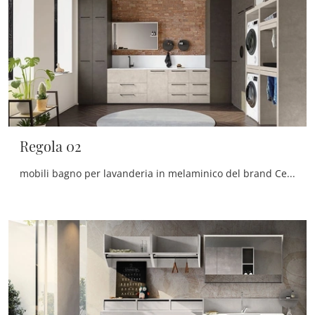
Regola 02
mobili bagno per lavanderia in melaminico del brand Cerasa: clicca e scopri l'arredo bagno moderno Regola 02 per la stanza del benessere.