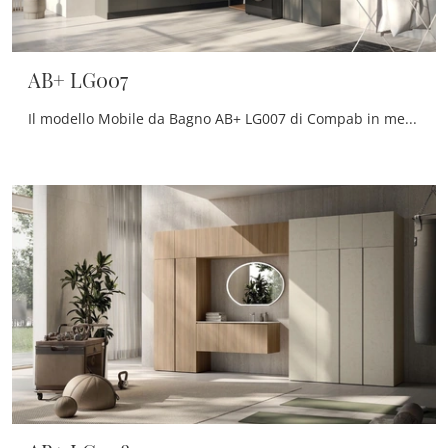
AB+ LG007
Il modello Mobile da Bagno AB+ LG007 di Compab in melaminico fa parte della vasta serie di mobili per la stanza da bagno dell'azienda, sempre di ...