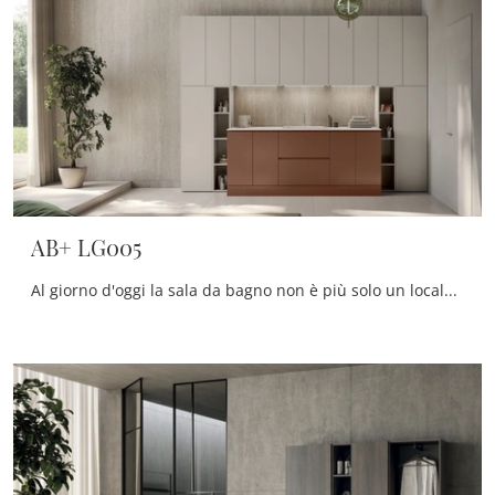
AB+ LG005
Al giorno d'oggi la sala da bagno non è più solo un locale di servizio, al contrario al suo arredo viene dedicata la medesima cura degli altri locali ...