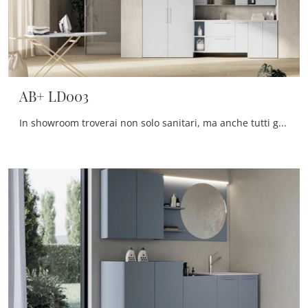
AB+ LD003
In showroom troverai non solo sanitari, ma anche tutti gli altri accessori compresi nel concept per la sala da bagno: scopri le più belle proposte di ...