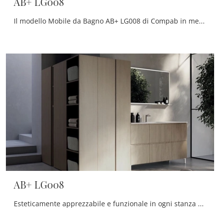
AB+ LG008
Il modello Mobile da Bagno AB+ LG008 di Compab in melaminico qui presentato impreziosisce il locale nel segno di creatività e design, con estrema ...
AB+ LG008
Esteticamente apprezzabile e funzionale in ogni stanza da bagno, un modello in melaminico moderno come quello in foto risolverà le tue problematiche ...