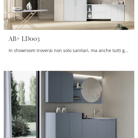
AB+ LD003
In showroom troverai non solo sanitari, ma anche tutti gli altri accessori compresi nel concept per la sala da bagno: scopri le più belle proposte di ...