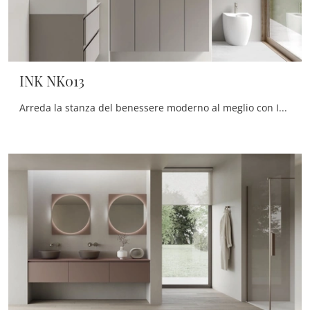
INK NK013
Arreda la stanza del benessere moderno al meglio con INK NK013, mobili bagno sospesi e accessori in melaminico di Compab.