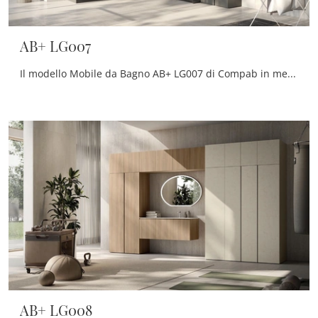
AB+ LG007
Il modello Mobile da Bagno AB+ LG007 di Compab in melaminico fa parte della vasta serie di mobili per la stanza da bagno dell'azienda, sempre di ...
AB+ LG008