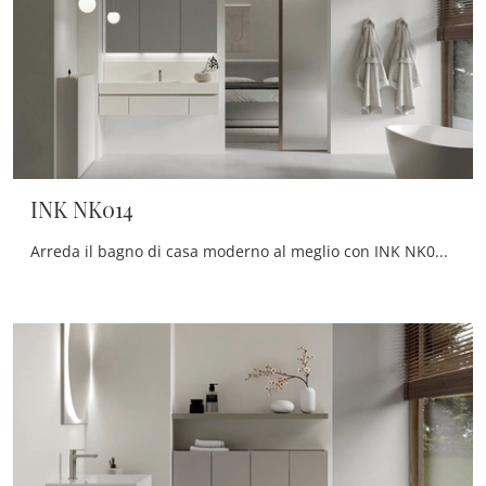
INK NK014
Arreda il bagno di casa moderno al meglio con INK NK014, mobili bagno sospesi e oggetti in melaminico di Compab.