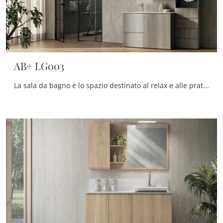
AB+ LG003
La sala da bagno è lo spazio destinato al relax e alle pratiche di cura della propria persona, perciò va arredato unendo doti di praticità e design.