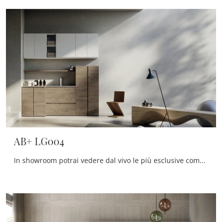
AB+ LG004
In showroom potrai vedere dal vivo le più esclusive composizioni arredative del rinomato marchio: ti accoglieremo per arredare insieme la stanza del ...