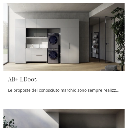
AB+ LD005
Le proposte del conosciuto marchio sono sempre realizzate in materiali eccellenti, in grado di resistere nel tempo all'azione di umidità e agenti ...