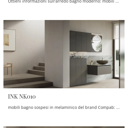
Ottieni informazioni sull'arredo bagno moderno: mobili bagno sospesi in melaminico come il modello INK NK011 di Compab ti attendono.
INK NK010
mobili bagno sospesi in melaminico del brand Compab: clicca e scopri l'arredo bagno moderno INK NK010 per il tuo bagno.