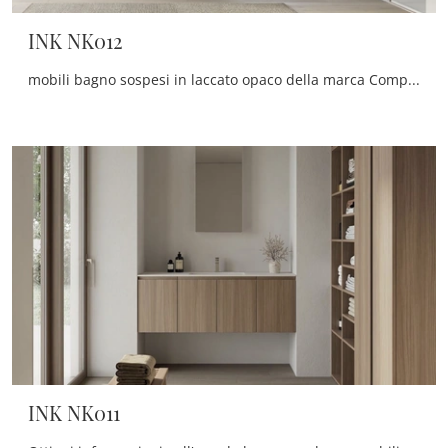
INK NK012
mobili bagno sospesi in laccato opaco della marca Compab: clicca e scopri l'arredo bagno moderno INK NK012 per il bagno di casa.
INK NK011