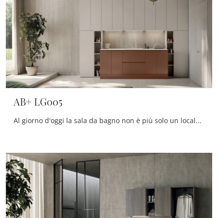
AB+ LG005
Al giorno d'oggi la sala da bagno non è più solo un locale di servizio, al contrario al suo arredo viene dedicata la medesima cura degli altri locali ...