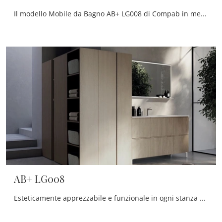
Il modello Mobile da Bagno AB+ LG008 di Compab in melaminico qui presentato impreziosisce il locale nel segno di creatività e design, con estrema ...
AB+ LG008
Esteticamente apprezzabile e funzionale in ogni stanza da bagno, un modello in melaminico moderno come quello in foto risolverà le tue problematiche ...