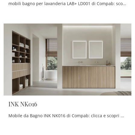
mobili bagno per lavanderia LAB+ LD001 di Compab: scopri l'Arredo Bagno in melaminico moderno e arreda il bagno di casa.
INK NK016
Mobile da Bagno INK NK016 di Compab: clicca e scopri di più su mobili bagno a terra in melaminico e accessori della firma.