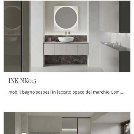
INK NK015
mobili bagno sospesi in laccato opaco del marchio Compab: clicca e scopri l'arredo bagno moderno INK NK015 per la stanza del benessere.