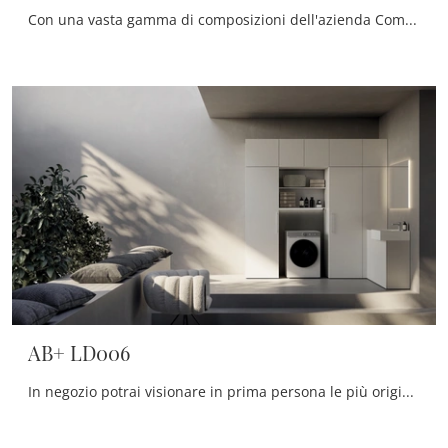
Con una vasta gamma di composizioni dell'azienda Compab potrai progettare il bagno nei minimi particolari, risolvendo le tue problematiche abitative.
AB+ LD006
In negozio potrai visionare in prima persona le più originali composizioni del noto e rinomato marchio: ti aspettiamo per arredare insieme la stanza ...