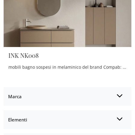
INK NK008
mobili bagno sospesi in melaminico del brand Compab: clicca e scopri l'arredo bagno moderno INK NK008 per il tuo bagno.
Marca
Elementi