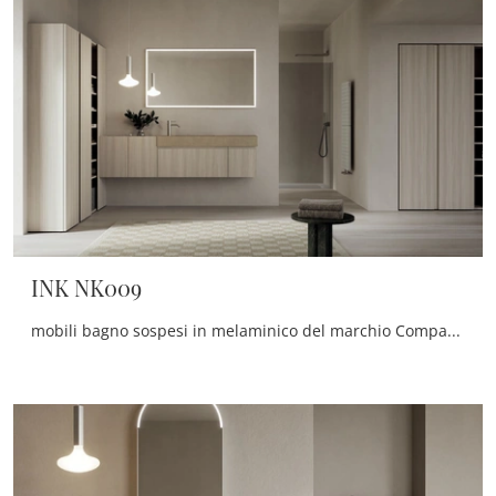
INK NK009
mobili bagno sospesi in melaminico del marchio Compab: clicca e scopri l'arredo bagno moderno INK NK009 per il bagno di casa.