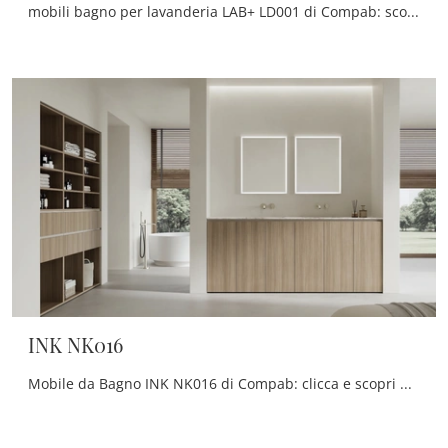
mobili bagno per lavanderia LAB+ LD001 di Compab: scopri l'Arredo Bagno in melaminico moderno e arreda il bagno di casa.
INK NK016
Mobile da Bagno INK NK016 di Compab: clicca e scopri di più su mobili bagno a terra in melaminico e accessori della firma.