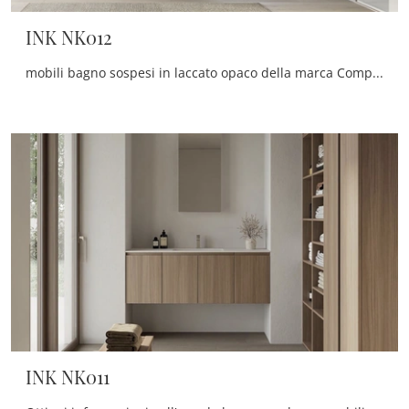
INK NK012
mobili bagno sospesi in laccato opaco della marca Compab: clicca e scopri l'arredo bagno moderno INK NK012 per il bagno di casa.
INK NK011