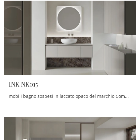
INK NK015
mobili bagno sospesi in laccato opaco del marchio Compab: clicca e scopri l'arredo bagno moderno INK NK015 per la stanza del benessere.