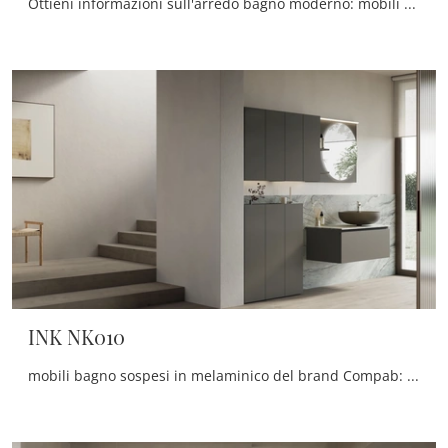
Ottieni informazioni sull'arredo bagno moderno: mobili bagno sospesi in melaminico come il modello INK NK011 di Compab ti attendono.
INK NK010
mobili bagno sospesi in melaminico del brand Compab: clicca e scopri l'arredo bagno moderno INK NK010 per il tuo bagno.