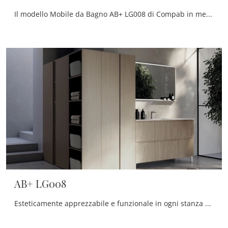
Il modello Mobile da Bagno AB+ LG008 di Compab in melaminico qui presentato impreziosisce il locale nel segno di creatività e design, con estrema ...
AB+ LG008
Esteticamente apprezzabile e funzionale in ogni stanza da bagno, un modello in melaminico moderno come quello in foto risolverà le tue problematiche ...