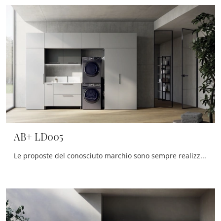
AB+ LD005
Le proposte del conosciuto marchio sono sempre realizzate in materiali eccellenti, in grado di resistere nel tempo all'azione di umidità e agenti ...