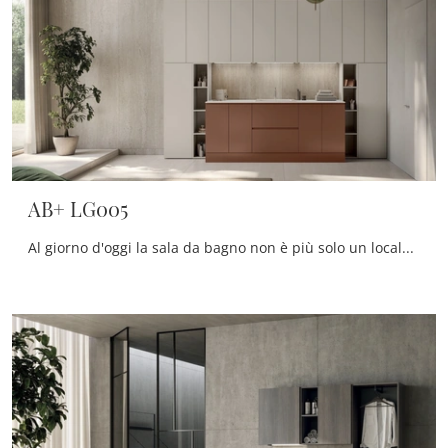
AB+ LG005
Al giorno d'oggi la sala da bagno non è più solo un locale di servizio, al contrario al suo arredo viene dedicata la medesima cura degli altri locali ...