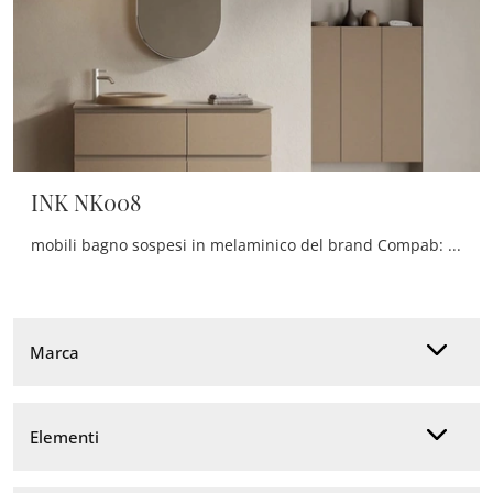
INK NK008
mobili bagno sospesi in melaminico del brand Compab: clicca e scopri l'arredo bagno moderno INK NK008 per il tuo bagno.
Marca
Elementi