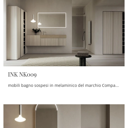
INK NK009
mobili bagno sospesi in melaminico del marchio Compab: clicca e scopri l'arredo bagno moderno INK NK009 per il bagno di casa.