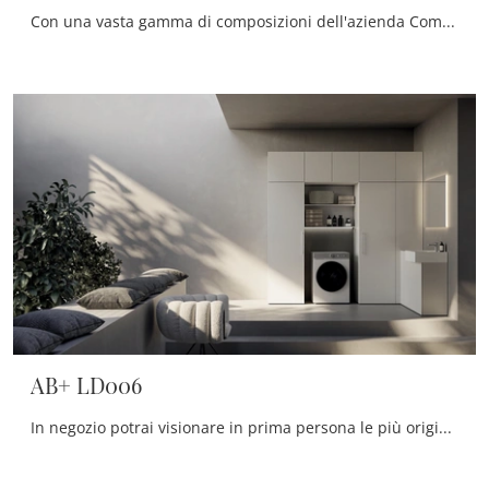
Con una vasta gamma di composizioni dell'azienda Compab potrai progettare il bagno nei minimi particolari, risolvendo le tue problematiche abitative.
AB+ LD006
In negozio potrai visionare in prima persona le più originali composizioni del noto e rinomato marchio: ti aspettiamo per arredare insieme la stanza ...