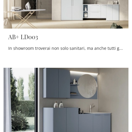
AB+ LD003
In showroom troverai non solo sanitari, ma anche tutti gli altri accessori compresi nel concept per la sala da bagno: scopri le più belle proposte di ...