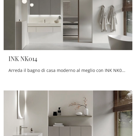
INK NK014
Arreda il bagno di casa moderno al meglio con INK NK014, mobili bagno sospesi e oggetti in melaminico di Compab.