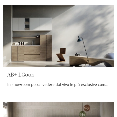
AB+ LG004
In showroom potrai vedere dal vivo le più esclusive composizioni arredative del rinomato marchio: ti accoglieremo per arredare insieme la stanza del ...