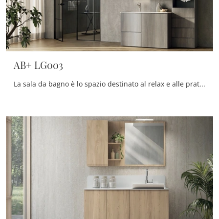
AB+ LG003
La sala da bagno è lo spazio destinato al relax e alle pratiche di cura della propria persona, perciò va arredato unendo doti di praticità e design.