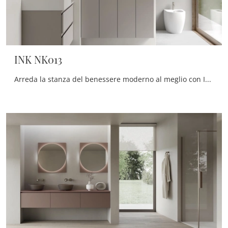
INK NK013
Arreda la stanza del benessere moderno al meglio con INK NK013, mobili bagno sospesi e accessori in melaminico di Compab.