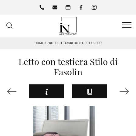
HOME
>
PROPOSTE D’ARREDO
>
LETTI
>
STILO
Letto con testiera Stilo di
Fasolin