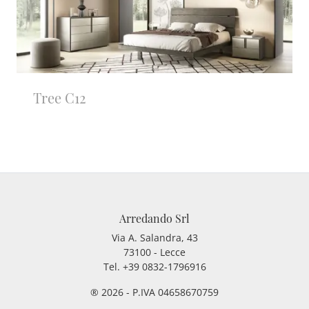
Tree C12
Arredando Srl
Via A. Salandra, 43
73100 - Lecce
Tel.
+39 0832-1796916
® 2026 - P.IVA 04658670759