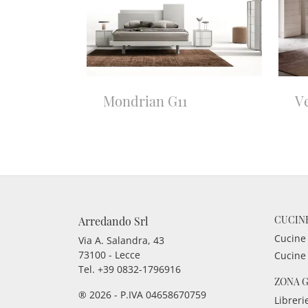
Mondrian G11
V
CUCIN
Arredando Srl
Cucine
Via A. Salandra, 43
73100 - Lecce
Cucine
Tel.
+39 0832-1796916
ZONA 
® 2026 - P.IVA 04658670759
Libreri