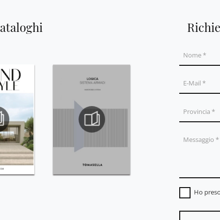
cataloghi
Richi
Ho preso