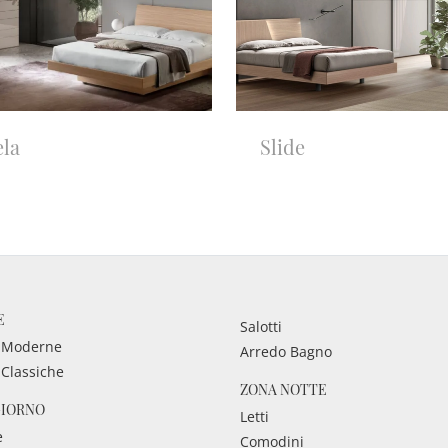
ela
Slide
E
Salotti
 Moderne
Arredo Bagno
 Classiche
ZONA NOTTE
GIORNO
Letti
e
Comodini