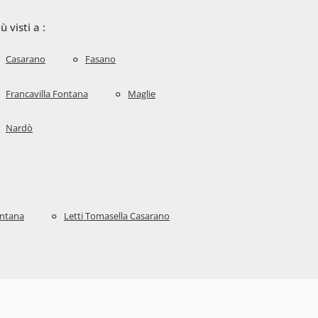
iù visti a :
Casarano
Fasano
Francavilla Fontana
Maglie
Nardò
ontana
Letti Tomasella Casarano