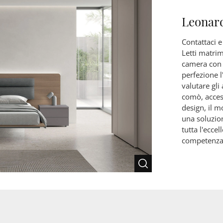
Leonar
Contattaci e
Letti matrim
camera con l
perfezione l
valutare gli
comò, access
design, il m
una soluzio
tutta l'ecce
competenza