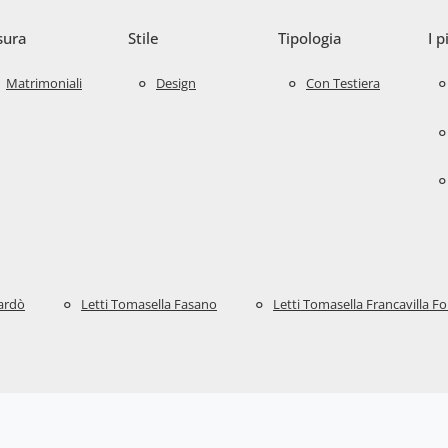
sura
Stile
Tipologia
I p
Matrimoniali
Design
Con Testiera
Nardò
Letti Tomasella Fasano
Letti Tomasella Francavilla F