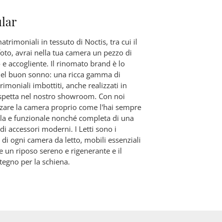
lar
atrimoniali in tessuto di Noctis, tra cui il
oto, avrai nella tua camera un pezzo di
 e accogliente. Il rinomato brand è lo
 del buon sonno: una ricca gamma di
imoniali imbottiti, anche realizzati in
 aspetta nel nostro showroom. Con noi
izzare la camera proprio come l'hai sempre
lla e funzionale nonché completa di una
 di accessori moderni. I Letti sono i
 di ogni camera da letto, mobili essenziali
e un riposo sereno e rigenerante e il
tegno per la schiena.