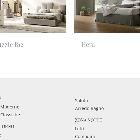
zzle B12
Hera
E
Salotti
 Moderne
Arredo Bagno
 Classiche
ZONA NOTTE
GIORNO
Letti
e
Comodini