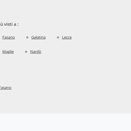
iù visti a :
Fasano
Galatina
Lecce
Maglie
Nardò
 Fasano