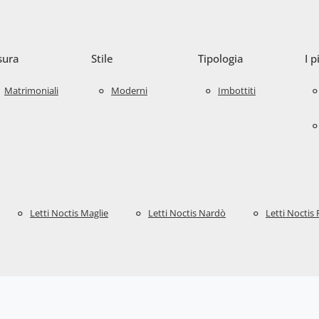
sura
Stile
Tipologia
I p
Matrimoniali
Moderni
Imbottiti
Letti Noctis Maglie
Letti Noctis Nardò
Letti Noctis