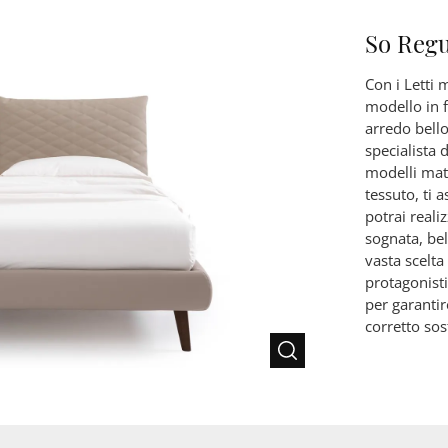
So Regu
Con i Letti m
modello in f
arredo bello
specialista
modelli matr
tessuto, ti
potrai real
sognata, be
vasta scelta
protagonisti
per garantir
corretto sos