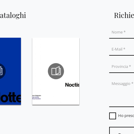
cataloghi
Richi
Ho preso