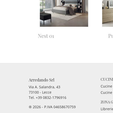
Nest 01
Pu
CUCIN
Arredando Srl
Cucine
Via A. Salandra, 43
73100 - Lecce
Cucine
Tel.
+39 0832-1796916
ZONA 
® 2026 - P.IVA 04658670759
Libreri