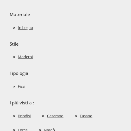
Materiale
In Legno
Stile
Moderni
Tipologia
Fissi
I più visti a :
Brindisi
Casarano
Fasano
Lecce
Nardò