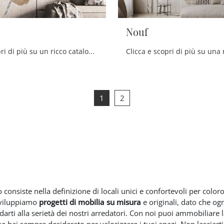
Nouf
Clicca e scopri di più su un ricco catalogo di Carta da parati vinilica moderna: il modello Rhama di Instabilelab ti sta aspettando!
1
2
 consiste nella definizione di locali unici e confortevoli per colo
Sviluppiamo
progetti di mobilia su misura
e originali, dato che ogn
idarti alla serietà dei nostri arredatori. Con noi puoi ammobiliare
hai sempre desiderato per valorizzare i tuoi spazi. Non lasciarti s