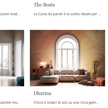
The Boats
Vuoi completare un'ambientazione moderna? Scopri la Carta da parati vinilica di Instabilelab: il modello Vita ti attende!
La Carta da parati è la scelta ideale per arricchire i tuoi locali! Ultima un'atmosfera moderna con il modello The Boats di Instabilelab.
Dharma
Vuoi impreziosire un'ambientazione moderna? Scopri la Carta da parati vinilica di Instabilelab: il modello Ulisse ti attende!
Clicca e scopri di più su una ricca gamma di Carta da parati vinilica moderna: il modello Dharma di Instabilelab ti attende!