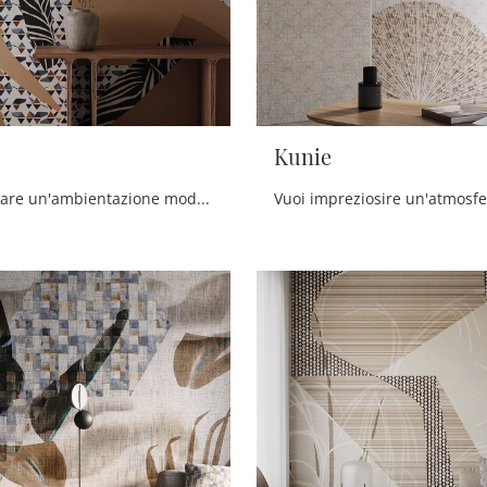
Kunie
Vuoi valorizzare un'ambientazione moderna? Scopri la Carta da parati vinilica di Instabilelab: il modello Sakura ti sta aspettando!