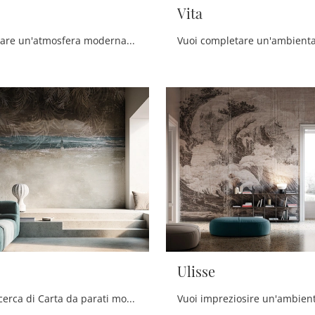
Vita
Vuoi valorizzare un'atmosfera moderna? Scopri la Carta da parati vinilica di Instabilelab: il modello Immense ti sta aspettando!
Ulisse
Se sei alla ricerca di Carta da parati moderna vinilica, clicca e ottieni informazioni sulle diverse soluzioni di Instabilelab come il modello Mirror.