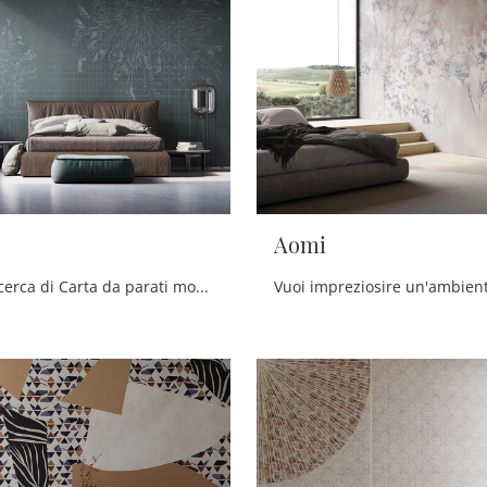
Aomi
Se sei alla ricerca di Carta da parati moderna vinilica, clicca e scopri di più sulle svariate offerte di Instabilelab come il modello Aona.