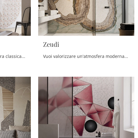
Zeudi
Vuoi impreziosire un'atmosfera classica? Scopri la Carta da parati vinilica di Instabilelab: il modello Kunie ti sta aspettando!
Vuoi valorizzare un'atmosfera moderna? Scopri la Carta da parati vinilica di Instabilelab: il modello Zeudi ti sta aspettando!