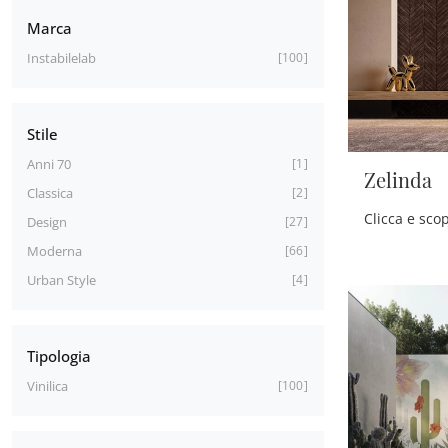
Marca
Instabilelab
100
Stile
Anni 70
1
Zelinda
Classica
2
Design
27
Moderna
66
Urban Style
4
Tipologia
Vinilica
100