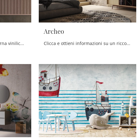
Archeo
Se vuoi Carta da parati moderna vinilica, clicca e scopri di più sulle svariate offerte di Instabilelab come il modello Light Cement.
Clicca e ottieni informazioni su un ricco catalogo di Carta da parati vinilica moderna: il modello Archeo di Instabilelab ti aspetta!