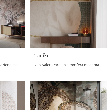
Taniko
Vuoi impreziosire un'ambientazione moderna? Scopri la Carta da parati vinilica di Instabilelab: il modello Aomi ti aspetta!
Vuoi valorizzare un'atmosfera moderna? Scopri la Carta da parati vinilica di Instabilelab: il modello Taniko ti attende!