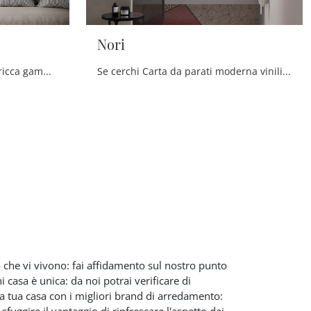
Nori
Clicca e scopri di più su una ricca gamma di Carta da parati vinilica moderna: il modello Nouf di Instabilelab ti aspetta!
Se cerchi Carta da parati moderna vinilica, clicca e ottieni informazioni sulle varie proposte di Instabilelab come il modello Nori.
ro che vi vivono: fai affidamento sul nostro punto
i casa è unica: da noi potrai verificare di
 la tua casa con i migliori brand di arredamento:
fuggire il vantaggio di rinfrescare l'aspetto dei