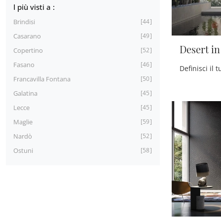
I più visti a :
Brindisi
44
Casarano
49
Desert i
Copertino
52
Fasano
46
Francavilla Fontana
50
Galatina
45
Lecce
45
Maglie
59
Nardò
52
Ostuni
58