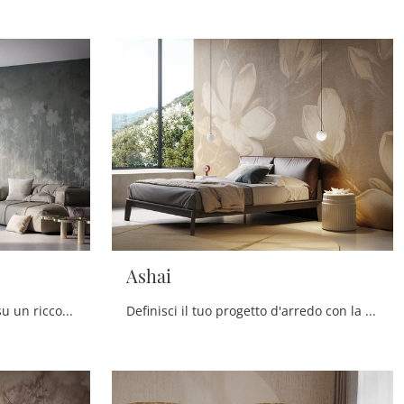
Ashai
Clicca e ottieni informazioni su un ricco catalogo di Carta da parati vinilica moderna: il modello Tear di Instabilelab ti aspetta!
Definisci il tuo progetto d'arredo con la Carta da parati vinilica: se desideri una soluzione moderna, Ashai fa per te.