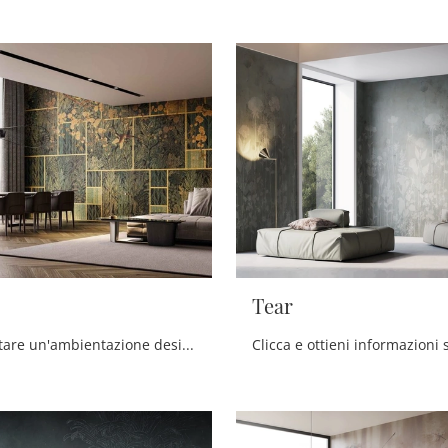
Tear
Vuoi completare un'ambientazione design? Scopri la Carta da parati vinilica di Instabilelab: il modello Larisa ti attende!