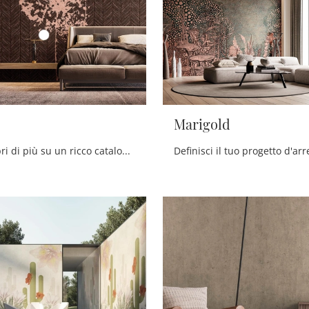
Marigold
Clicca e scopri di più su un ricco catalogo di Carta da parati vinilica design: il modello Zelinda di Instabilelab ti sta aspettando!