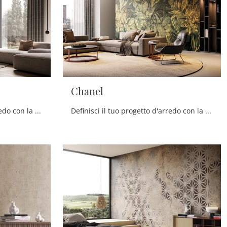
Chanel
Definisci il tuo progetto d'arredo con la Carta da parati vinilica: se desideri una soluzione design, Marigold fa per te.
Definisci il tuo progetto d'arredo con la Carta da parati vinilica: se vuoi una soluzione design, Chanel fa al caso tuo.