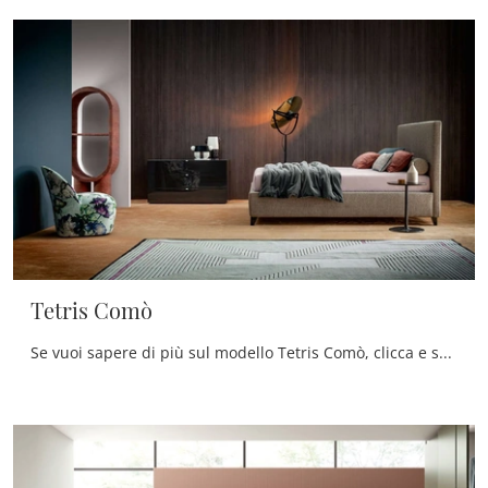
Tetris Comò
Se vuoi sapere di più sul modello Tetris Comò, clicca e scopri i Comodini e comò Twils ideali per la tua zona del riposo.