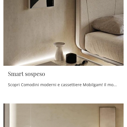
Smart sospeso
Scopri Comodini moderni e cassettiere Mobilgam! Il modello Smart sospeso costruito in laccato opaco è il miglior acquisto.