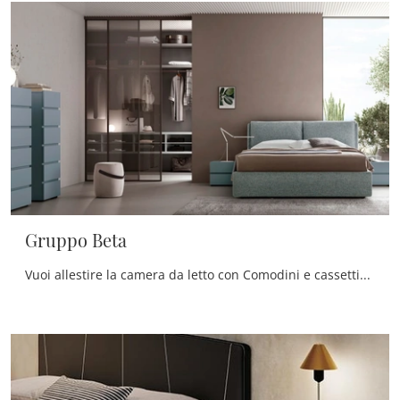
Gruppo Beta
Vuoi allestire la camera da letto con Comodini e cassettiere di Maronese? Eccoti il modello Gruppo Beta in laccato opaco per spazi moderni.