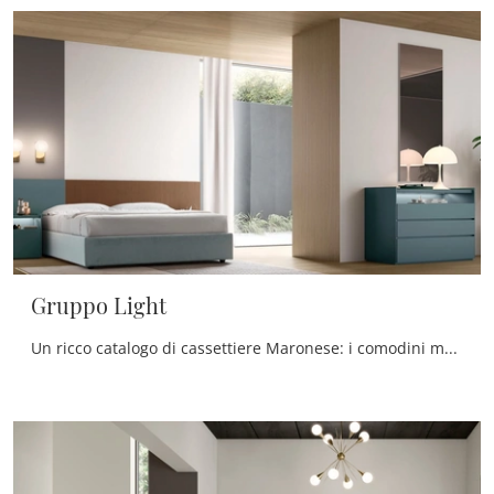
Gruppo Light
Un ricco catalogo di cassettiere Maronese: i comodini moderni in laccato opaco, come Gruppo Light, sono tra le soluzioni più originali.