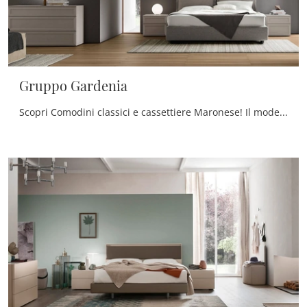
Gruppo Gardenia
Scopri Comodini classici e cassettiere Maronese! Il modello Gruppo Gardenia costruito in laccato opaco è la soluzione ottimale.