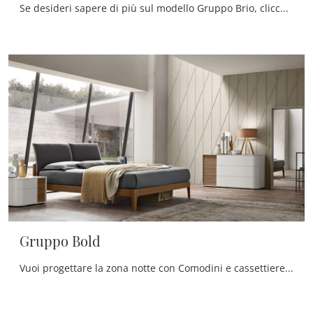
Se desideri sapere di più sul modello Gruppo Brio, clicca e scopri i Comodini e comò Maronese ideali per la tua zona del riposo.
Gruppo Bold
Vuoi progettare la zona notte con Comodini e cassettiere di Maronese? Eccoti il modello Gruppo Bold in laccato opaco per spazi design.