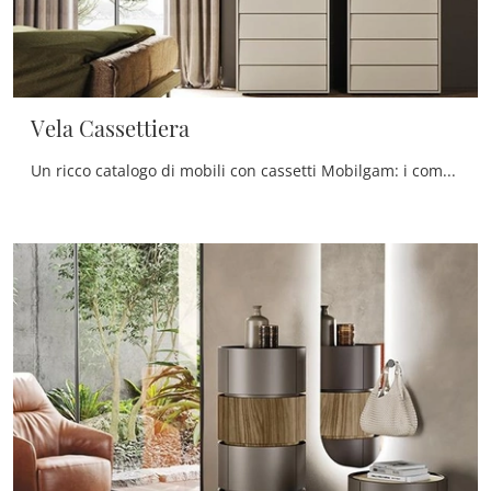
Vela Cassettiera
Un ricco catalogo di mobili con cassetti Mobilgam: i comodini moderni in laccato opaco, come Vela Cassettiera, sono tra le proposte più originali.