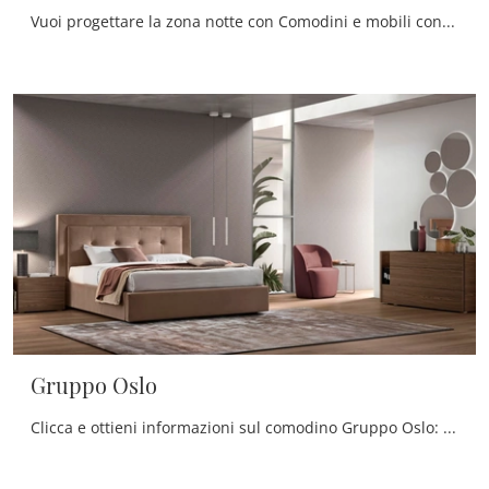
Vuoi progettare la zona notte con Comodini e mobili con cassetti di Maronese? Ecco qui il modello Gruppo Seta in laccato opaco per spazi moderni.
Gruppo Oslo
Clicca e ottieni informazioni sul comodino Gruppo Oslo: Comodini e cassettiere di Maronese sono ideali per spazi design.