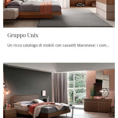
Gruppo Unix
Un ricco catalogo di mobili con cassetti Maronese: i comodini design in laccato opaco, come Gruppo Unix, sono tra le proposte più esclusive.