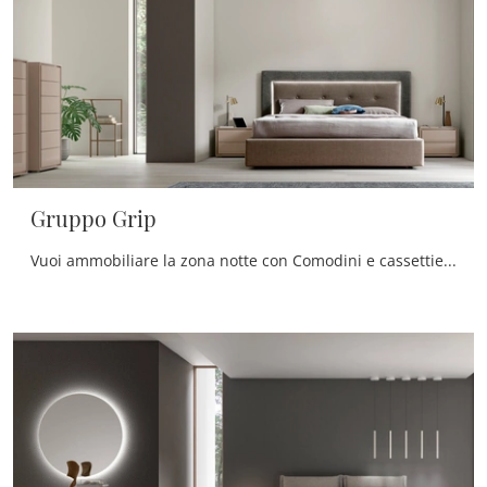
Gruppo Grip
Vuoi ammobiliare la zona notte con Comodini e cassettiere di Maronese? Ecco qui il modello Gruppo Grip in laccato lucido per spazi moderni.