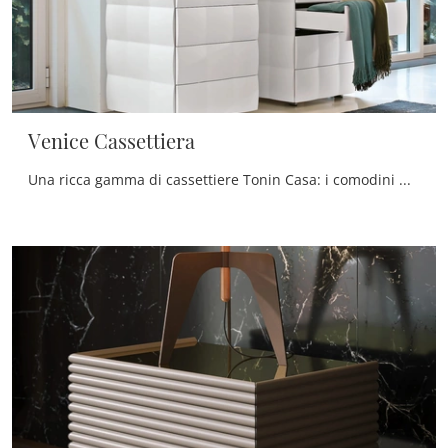
Venice Cassettiera
Una ricca gamma di cassettiere Tonin Casa: i comodini moderni in laccato opaco, come Venice Cassettiera, sono tra le proposte più originali.