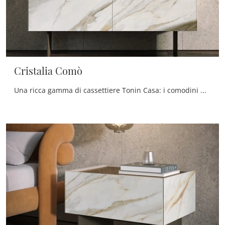
Cristalia Comò
Una ricca gamma di cassettiere Tonin Casa: i comodini moderni in vetro, come Cristalia Comò, sono tra le soluzioni più originali.