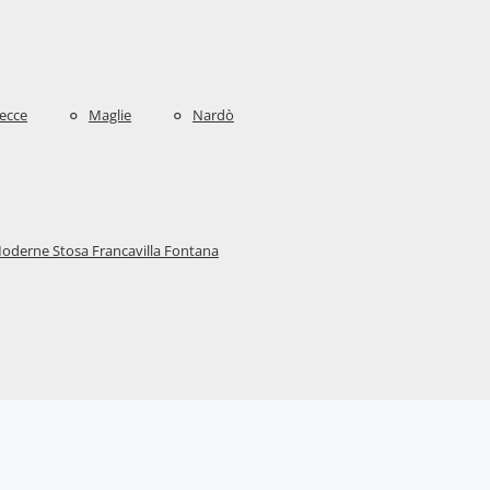
ecce
Maglie
Nardò
oderne Stosa Francavilla Fontana