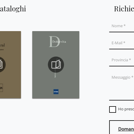
cataloghi
Richi
Ho preso
Domand