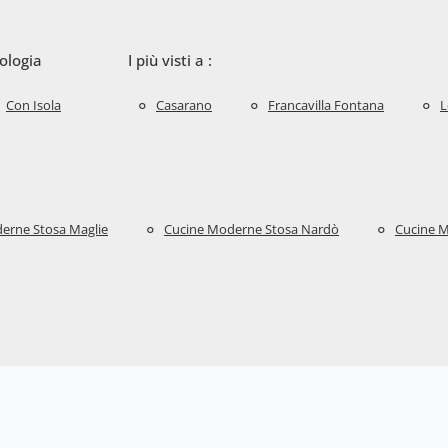
ologia
I più visti a :
Con Isola
Casarano
Francavilla Fontana
L
erne Stosa Maglie
Cucine Moderne Stosa Nardò
Cucine M