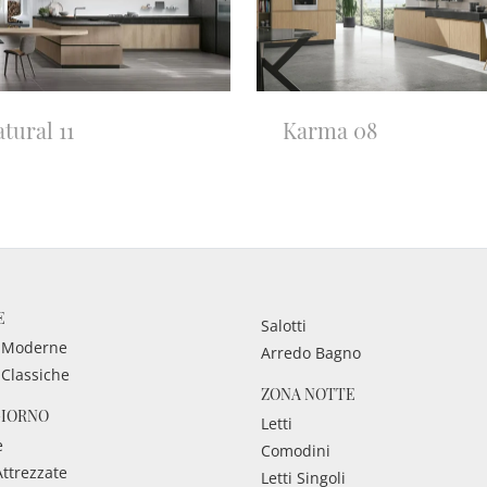
tural 11
Karma 08
E
Salotti
 Moderne
Arredo Bagno
 Classiche
ZONA NOTTE
GIORNO
Letti
e
Comodini
Attrezzate
Letti Singoli