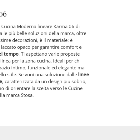
06
a Cucina Moderna lineare Karma 06 di
a le più belle soluzioni della marca, oltre
issime decorazioni, è il materiale: è
n laccato opaco per garantire comfort e
el tempo
. Ti aspettano varie proposte
inea per la zona cucina, ideali per chi
pazio intimo, funzionale ed elegante ma
lo stile. Se vuoi una soluzione dalle
linee
e
, caratterizzata da un design più sobrio,
mo di orientare la scelta verso le Cucine
la marca Stosa.