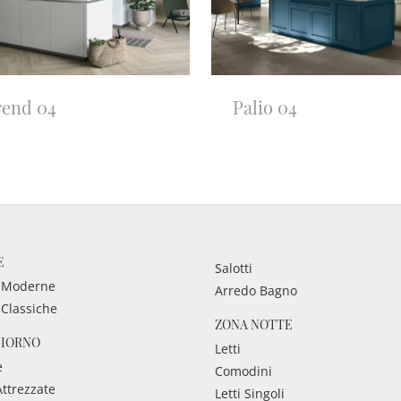
rend 04
Palio 04
E
Salotti
 Moderne
Arredo Bagno
 Classiche
ZONA NOTTE
GIORNO
Letti
e
Comodini
Attrezzate
Letti Singoli