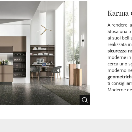
Karma 
A rendere l
Stosa una tr
ai suoi bell
realizzata i
sicurezza n
moderne in l
cerca uno s
moderno nel
geometrich
ti consiglia
Moderne del