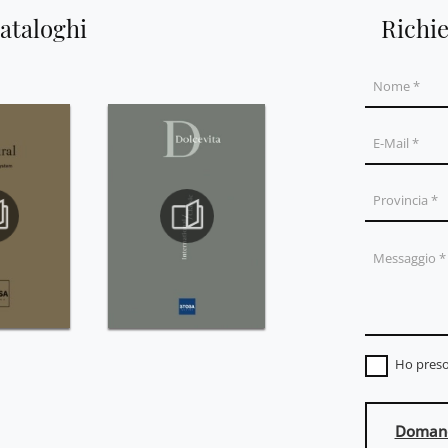
cataloghi
Richi
Ho preso
Domand