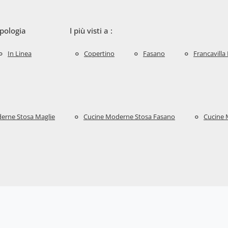
ipologia
I più visti a :
In Linea
Copertino
Fasano
Francavilla
erne Stosa Maglie
Cucine Moderne Stosa Fasano
Cucine 