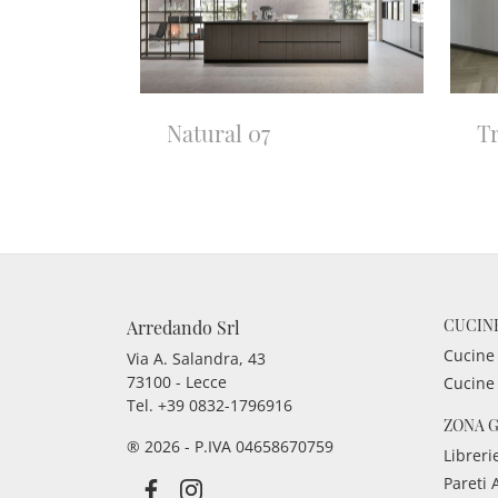
Natural 07
T
CUCIN
Arredando Srl
Cucine
Via A. Salandra, 43
73100 - Lecce
Cucine
Tel.
+39 0832-1796916
ZONA 
® 2026 - P.IVA 04658670759
Libreri
Pareti 