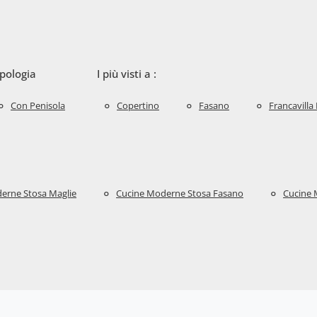
ipologia
I più visti a :
Con Penisola
Copertino
Fasano
Francavilla
erne Stosa Maglie
Cucine Moderne Stosa Fasano
Cucine 