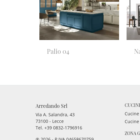
Palio 04
Na
CUCIN
Arredando Srl
Cucine
Via A. Salandra, 43
73100 - Lecce
Cucine
Tel.
+39 0832-1796916
ZONA 
® 2026 - P.IVA 04658670759