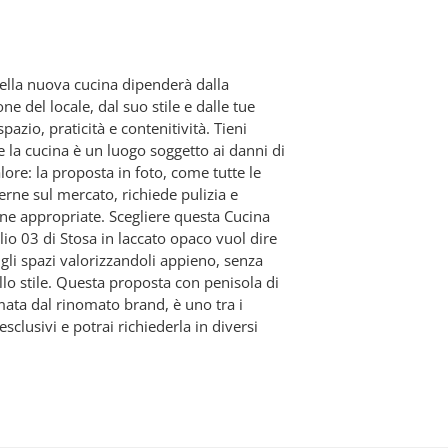
3
della nuova cucina dipenderà dalla
e del locale, dal suo stile e dalle tue
pazio, praticità e contenitività. Tieni
 la cucina è un luogo soggetto ai danni di
lore: la proposta in foto, come tutte le
rne sul mercato, richiede pulizia e
e appropriate. Scegliere questa Cucina
io 03 di Stosa in laccato opaco vuol dire
gli spazi valorizzandoli appieno, senza
llo stile. Questa proposta con penisola di
mata dal rinomato brand, è uno tra i
esclusivi e potrai richiederla in diversi