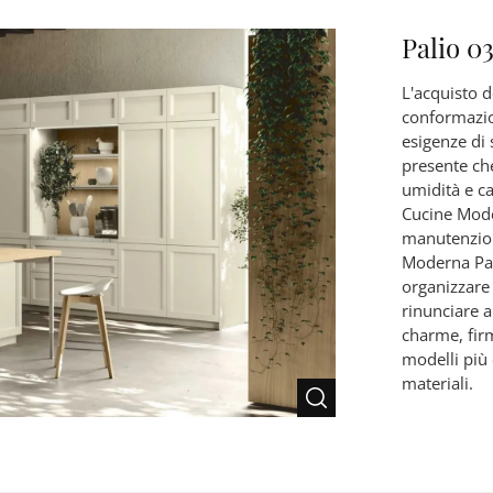
Palio 0
L'acquisto 
conformazion
esigenze di s
presente che
umidità e ca
Cucine Mode
manutenzion
Moderna Pal
organizzare 
rinunciare a
charme, fir
modelli più 
materiali.