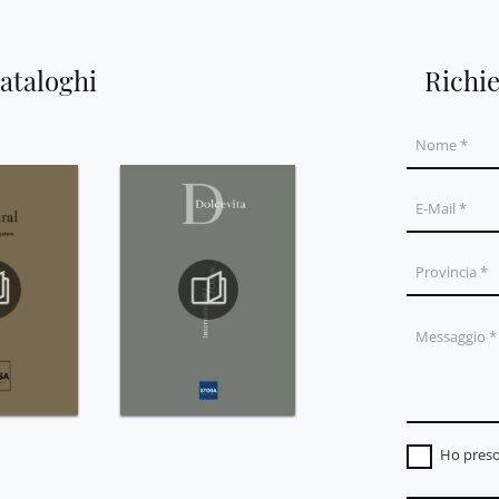
cataloghi
Richi
Ho preso