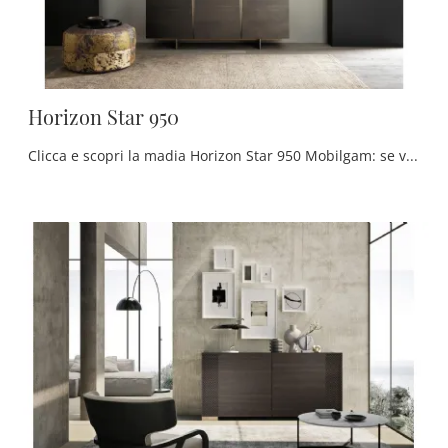
Horizon Star 950
Clicca e scopri la madia Horizon Star 950 Mobilgam: se vuoi mobili in legno per stanze moderne, questa è il miglior acquisto per te!