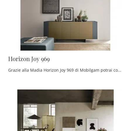
Horizon Joy 969
Grazie alla Madia Horizon Joy 969 di Mobilgam potrai completare i tuoi spazi ottimizzando ogni angolo del living e assicurandoti un design unico.