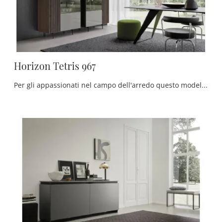
Horizon Tetris 967
Per gli appassionati nel campo dell'arredo questo modello di mobile soggiorno dalle linee moderne garatisce la qualità del rinomato marchio: ...