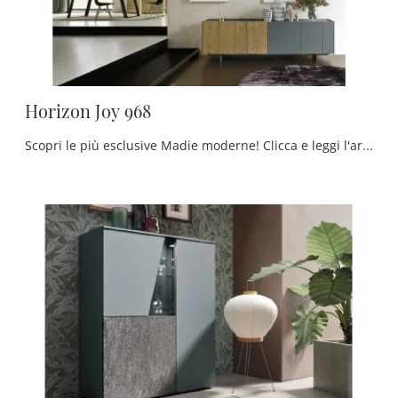
Horizon Joy 968
Scopri le più esclusive Madie moderne! Clicca e leggi l'articolo: madia Horizon Joy 968 in legno, soluzione funzionale ed esteticamente gradevole.