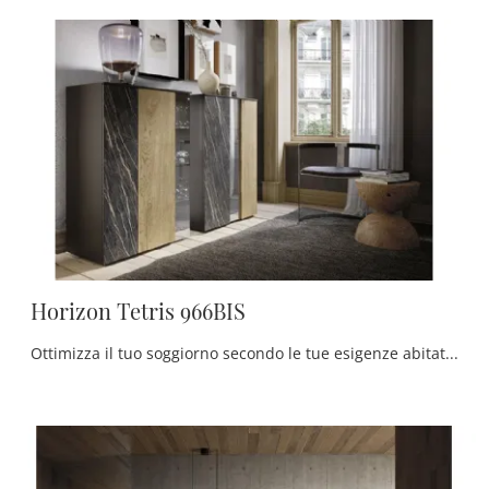
Horizon Tetris 966BIS
Ottimizza il tuo soggiorno secondo le tue esigenze abitative: scopri in negozio un ricco catalogo di mobili soggiorno, anche in legno come il modello ...