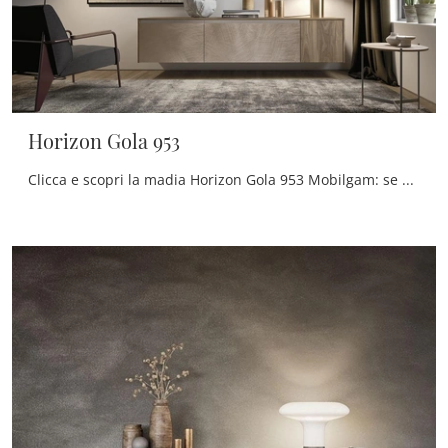
Horizon Gola 953
Clicca e scopri la madia Horizon Gola 953 Mobilgam: se cerchi mobili in laccato opaco per stanze moderne, questa è l'acquisto perfetto per te!