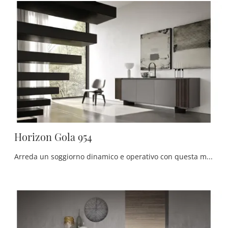
Horizon Gola 954
Arreda un soggiorno dinamico e operativo con questa madia Horizon Gola 954 di Mobilgam: scopri le più belle Madie in laccato opaco.