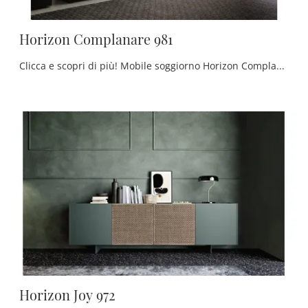
Horizon Complanare 981
Clicca e scopri di più! Mobile soggiorno Horizon Complanare 981 di Mobilgam in laccato opaco: ti sta aspettando per completare le tue stanze moderne.
Horizon Joy 972