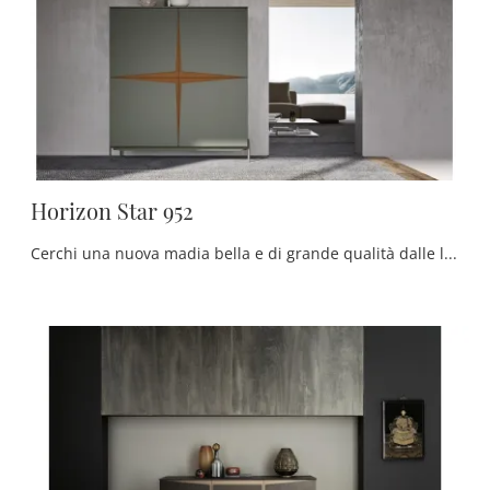
Horizon Star 952
Cerchi una nuova madia bella e di grande qualità dalle linee moderne? Ti offriamo il modello Horizon Star 952 di Mobilgam, realizzato in laccato ...