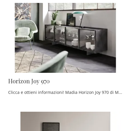
Horizon Joy 970
Clicca e ottieni informazioni! Madia Horizon Joy 970 di Mobilgam in laccato opaco: ti aspetta per arricchire le tue stanze moderne.