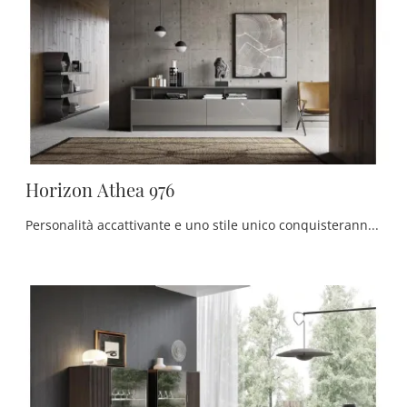
Horizon Athea 976
Personalità accattivante e uno stile unico conquisteranno anche te: la Madia Horizon Athea 976 di Mobilgam è una delle soluzioni più esclusive in ...