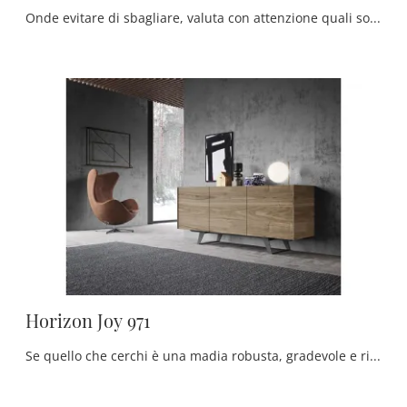
Onde evitare di sbagliare, valuta con attenzione quali sono i pezzi di arredo adatti al tuo living, tra varie proposte di pareti attrezzate, librerie ...
Horizon Joy 971
Se quello che cerchi è una madia robusta, gradevole e ricercata per organizzare al meglio il tuo living, lasciati ispirare dalle più originali Madie ...