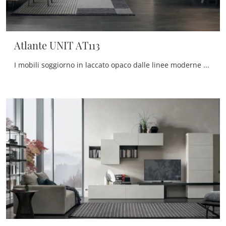
Atlante UNIT AT113
I mobili soggiorno in laccato opaco dalle linee moderne come il modello nella fotografia sono davvero polivalenti e capaci di progettare il soggiorno ...