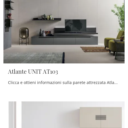
Atlante UNIT AT103
Clicca e ottieni informazioni sulla parete attrezzata Atlante UNIT AT103 dell'azienda Tomasella: è la soluzione dalle linee moderne perfetta per te.