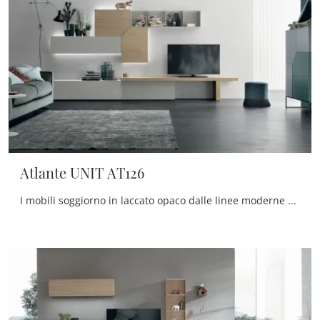
Atlante UNIT AT126
I mobili soggiorno in laccato opaco dalle linee moderne come il modello nell'immagine sono davvero polivalenti e capaci di progettare la zona giorno ...