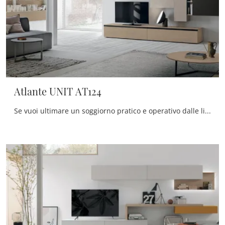
Atlante UNIT AT124
Se vuoi ultimare un soggiorno pratico e operativo dalle linee moderne, ecco a te la parete attrezzata Atlante UNIT AT124 Tomasella.