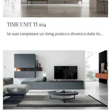
TIME UNIT TI 104
Se vuoi completare un living pratico e dinamico dalle linee moderne, ti presentiamo la parete attrezzata TIME UNIT TI 104 Tomasella.