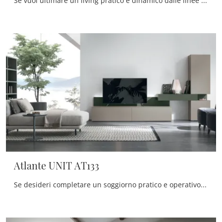
Se vuoi ultimare un living pratico e dinamico dalle linee moderne, ecco a te la parete attrezzata Atlante UNIT AT143 Tomasella.
Atlante UNIT AT133
Se desideri completare un soggiorno pratico e operativo dalle linee moderne, ecco a te la parete attrezzata Atlante UNIT AT133 Tomasella.