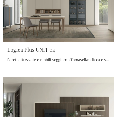
Logica Plus UNIT 04
Pareti attrezzate e mobili soggiorno Tomasella: clicca e scopri il modello Logica Plus UNIT 04 e potrai arricchire stanze moderne di ogni tipo.