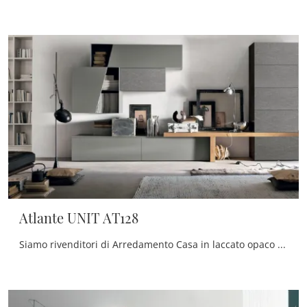
Atlante UNIT AT128
Siamo rivenditori di Arredamento Casa in laccato opaco dei migliori brand: contattaci e scopri di più! Studiando le più attuali e personali ...