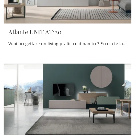
Atlante UNIT AT120
Vuoi progettare un living pratico e dinamico? Ecco a te la parete attrezzata Atlante UNIT AT120 Tomasella dalle linee decise moderne.