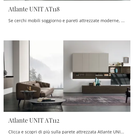
Atlante UNIT AT118
Se cerchi mobili soggiorno e pareti attrezzate moderne, prediligi il modello Atlante UNIT AT118 di Tomasella: clicca e scopri di più!
Atlante UNIT AT112
Clicca e scopri di più sulla parete attrezzata Atlante UNIT AT112 dell'azienda Tomasella: è la soluzione dalle linee moderne perfetta per te.