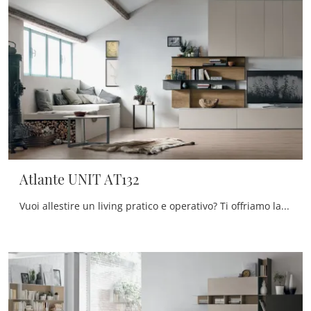
Atlante UNIT AT132
Vuoi allestire un living pratico e operativo? Ti offriamo la parete attrezzata Atlante UNIT AT132 Tomasella dalle linee decise moderne.