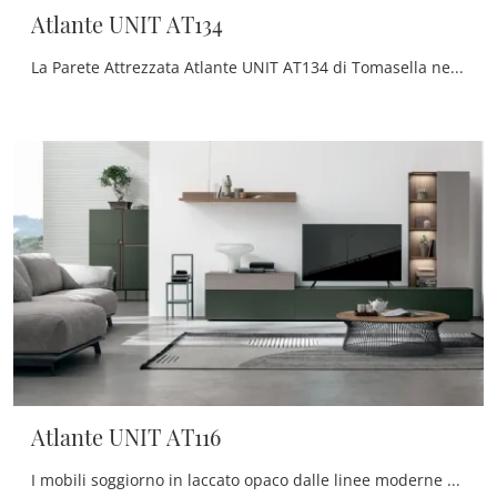
Atlante UNIT AT134
La Parete Attrezzata Atlante UNIT AT134 di Tomasella nella fotografia possiede grandi doti di componibilità e varie possibilità di caratterizzazione: ...
Atlante UNIT AT116
I mobili soggiorno in laccato opaco dalle linee moderne come il modello nella fotografia sono veramente eclettici e capaci di arredare il soggiorno ...