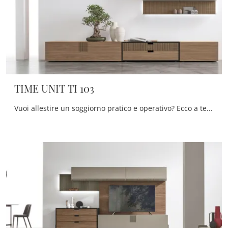
TIME UNIT TI 103
Vuoi allestire un soggiorno pratico e operativo? Ecco a te la parete attrezzata TIME UNIT TI 103 Tomasella dalle linee decise moderne.