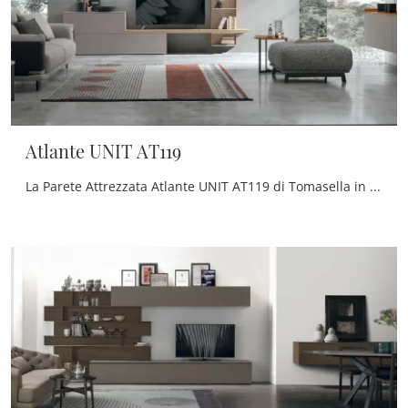
Atlante UNIT AT119
La Parete Attrezzata Atlante UNIT AT119 di Tomasella in foto ha grandi doti di componibilità e varie possibilità di caratterizzazione: scopri la ...