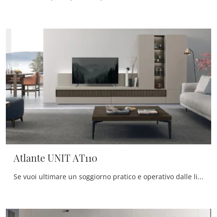
Atlante UNIT AT110
Se vuoi ultimare un soggiorno pratico e operativo dalle linee moderne, ecco a te la parete attrezzata Atlante UNIT AT110 Tomasella.