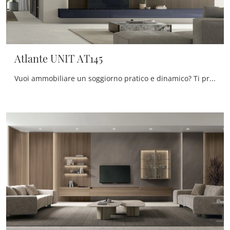
Atlante UNIT AT145
Vuoi ammobiliare un soggiorno pratico e dinamico? Ti presentiamo la parete attrezzata Atlante UNIT AT145 Tomasella dalle linee decise moderne.