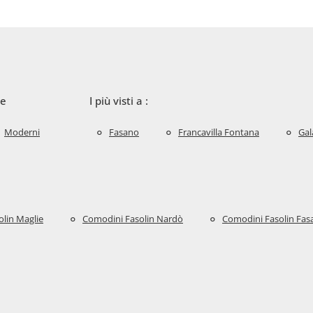
le
I più visti a :
Moderni
Fasano
Francavilla Fontana
Gal
lin Maglie
Comodini Fasolin Nardò
Comodini Fasolin Fas