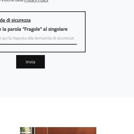
 visione della
Privacy Policy
a di sicurezza
e la parola "Fragole" al singolare
Invia