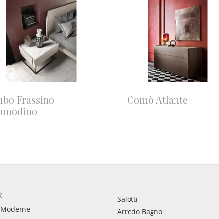
ubo Frassino
Comò Atlante
omodino
E
Salotti
 Moderne
Arredo Bagno