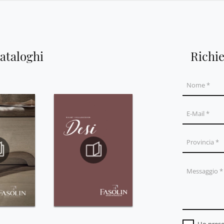
cataloghi
Richi