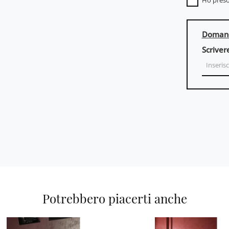
Ho preso
Domand
Scriver
Potrebbero piacerti anche