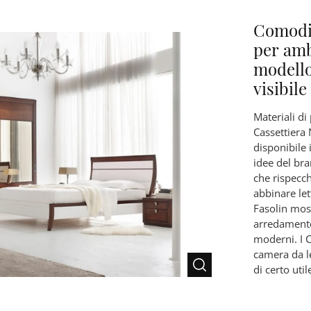
Comodin
per amb
modello
visibile
Materiali di
Cassettiera 
disponibile 
idee del bra
che rispecch
abbinare let
Fasolin most
arredamento
moderni. I 
camera da l
di certo util