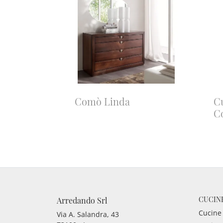
Comò Linda
C
C
CUCIN
Arredando Srl
Cucine
Via A. Salandra, 43