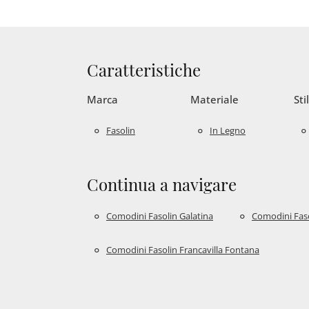
Caratteristiche
Marca
Materiale
Sti
Fasolin
In Legno
Continua a navigare
Comodini Fasolin Galatina
Comodini Faso
Comodini Fasolin Francavilla Fontana