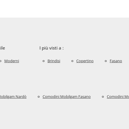
ile
I più visti a :
Moderni
Brindisi
Copertino
Fasano
Mobilgam Nardò
Comodini Mobilgam Fasano
Comodini Mo