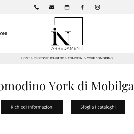
IONI
HOME
>
PROPOSTE D’ARREDO
>
COMODINI
>
YORK COMODINO
omodino York di Mobilg
Richiedi Informazioni
Sfoglia i cataloghi