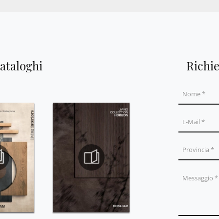
cataloghi
Richi