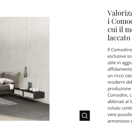
Valoriz
i Comod
cui il 
laccato
Il Comodino
esclusive so
stile in agg
affidamento 
un ricco cat
moderni del
produzione 
Comodini, c
abbinati al 
voluto contr
vere possibil
armonioso ef