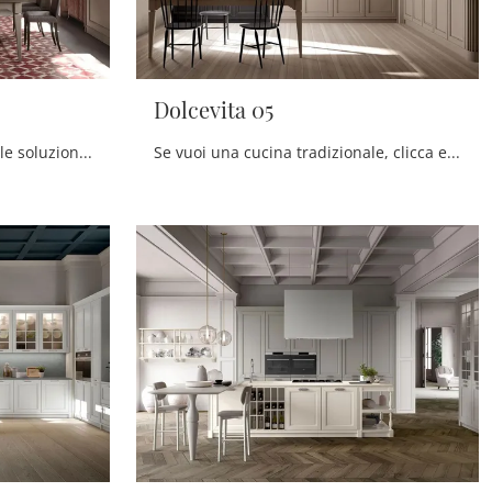
Dolcevita 05
Scegli la cucina Dolcevita 06: le soluzioni classiche Stosa in laccato opaco sono sinonimo di qualità, stile e design.
Se vuoi una cucina tradizionale, clicca e scopri di più sul modello Dolcevita 05 Stosa.