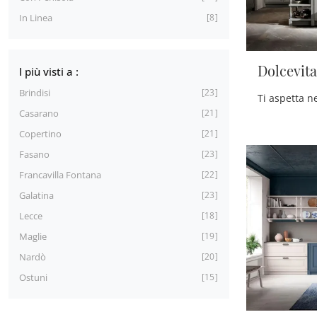
In Linea
8
Dolcevita
I più visti a :
Brindisi
23
Ti aspetta n
Casarano
21
Copertino
21
Fasano
23
Francavilla Fontana
22
Galatina
23
Lecce
18
Maglie
19
Nardò
20
Ostuni
15