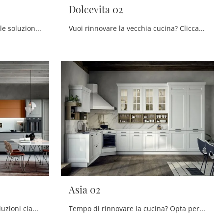
Dolcevita 02
Scegli la cucina Dolcevita 03: le soluzioni classiche Stosa in laccato opaco sono garanzia di qualità, stile e design.
Vuoi rinnovare la vecchia cucina? Clicca e scopri un ricco catalogo di soluzioni classiche con isola: Dolcevita 02 ti sta aspettando!
Asia 02
Scegli la cucina Asia 03: le soluzioni classiche Forma Cucine in laccato opaco sono sinonimo di qualità, stile e design.
Tempo di rinnovare la cucina? Opta per il modello Asia 02 Forma Cucine tra le nostre Cucine Classiche ad angolo.