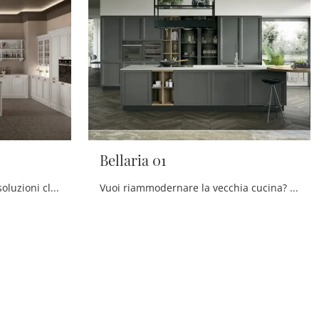
Bellaria 01
Scegli la cucina Dolcevita: le soluzioni classiche Stosa in laccato opaco sono garanzia di qualità, stile e design.
Vuoi riammodernare la vecchia cucina? Clicca e scopri una ricca gamma di soluzioni classiche con isola: Bellaria 01 ti sta aspettando!