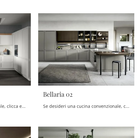
Bellaria 02
Se vuoi una cucina tradizionale, clicca e scopri di più sul modello Bellaria 04 Forma Cucine.
Se desideri una cucina convenzionale, clicca e scopri di più sul modello Bellaria 02 Forma Cucine.