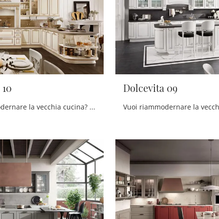
 10
Dolcevita 09
Vuoi riammodernare la vecchia cucina? Clicca e scopri una ricca gamma di soluzioni tradizionali con penisola: Dolcevita 10 ti sta aspettando!