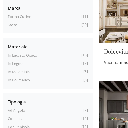
Marca
Forma Cucine
11
Stosa
30
Materiale
Dolcevita
In Laccato Opaco
18
In Legno
17
In Melaminico
3
In Polimerico
3
Tipologia
Ad Angolo
7
Con Isola
14
Con Penisola
12