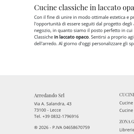
Cucine classiche in laccato op
Con il fine di unire in modo ottimale estetica e p
l'opportunità di essere seguiti dal progetto degli
negozio, in quanto siamo il posto perfetto in cui 
Classiche
in laccato opaco
. Sentirsi a proprio a
dell'arredo. Al giorno d'oggi personalizzare gli sp
CUCIN
Arredando Srl
Cucine
Via A. Salandra, 43
73100 - Lecce
Cucine
Tel.
+39 0832-1796916
ZONA 
® 2026 - P.IVA 04658670759
Libreri