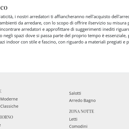
aco
raticità, i nostri arredatori ti affiancheranno nell’acquisto dell'ar
 ambienti da arredare, con lo scopo di offrire ilservizio su misura
incontrare arredatori e approfittare di suggerimenti inediti riguar
gio negli spazi dove si passa parte del proprio tempo è essenziale, 
azi indoor con stile e fascino, con riguardo a materiali pregiati e 
E
Salotti
 Moderne
Arredo Bagno
 Classiche
ZONA NOTTE
GIORNO
Letti
e
Comodini