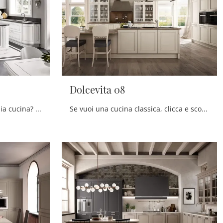
Dolcevita 08
Vuoi riammodernare la vecchia cucina? Clicca e scopri un ricco catalogo di soluzioni tradizionali con isola: Dolcevita 09 ti sta aspettando!
Se vuoi una cucina classica, clicca e scopri di più sul modello Dolcevita 08 Stosa.