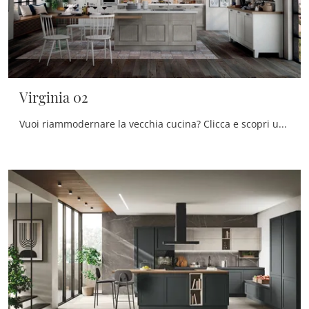
Virginia 02
Vuoi riammodernare la vecchia cucina? Clicca e scopri un ricco catalogo di soluzioni classiche con isola: Virginia 02 ti aspetta!