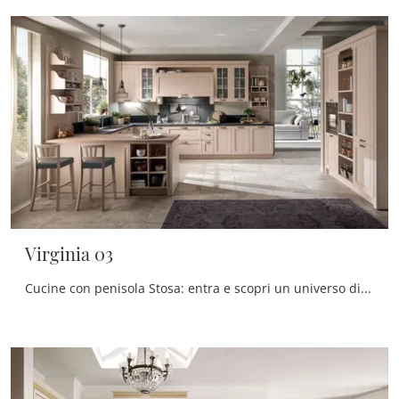
Virginia 03
Cucine con penisola Stosa: entra e scopri un universo di design e contenuto estetico! La cucina convenzionale Virginia 03 ti attende.