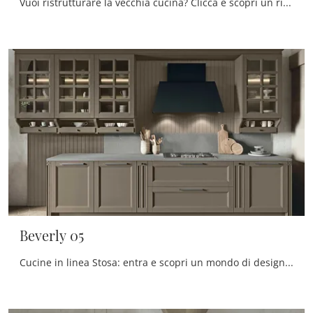
Vuoi ristrutturare la vecchia cucina? Clicca e scopri un ricco catalogo di soluzioni classiche con penisola: Bolgheri 02 ti sta aspettando!
Beverly 05
Cucine in linea Stosa: entra e scopri un mondo di design e contenuto estetico! La cucina convenzionale Beverly 05 ti aspetta.