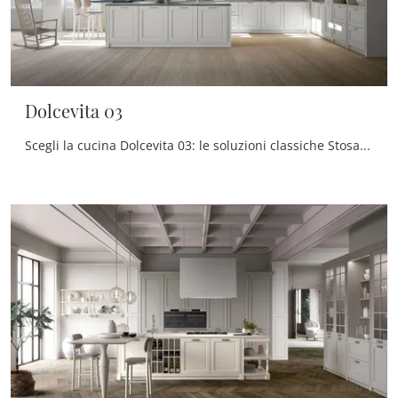
Dolcevita 03
Scegli la cucina Dolcevita 03: le soluzioni classiche Stosa in laccato opaco sono garanzia di qualità, stile e design.