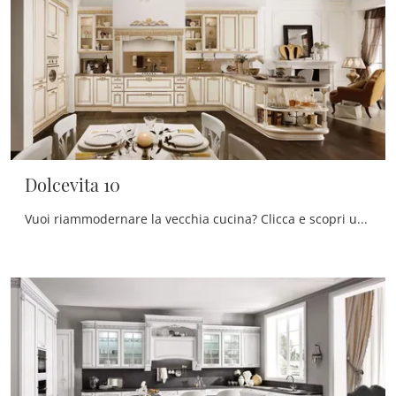
Dolcevita 10
Vuoi riammodernare la vecchia cucina? Clicca e scopri una ricca gamma di soluzioni tradizionali con penisola: Dolcevita 10 ti sta aspettando!