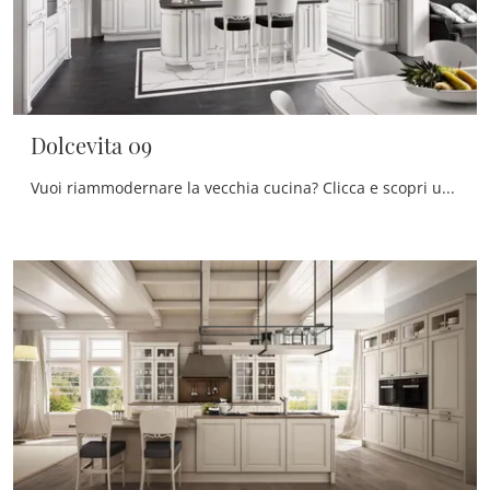
Dolcevita 09
Vuoi riammodernare la vecchia cucina? Clicca e scopri un ricco catalogo di soluzioni tradizionali con isola: Dolcevita 09 ti sta aspettando!