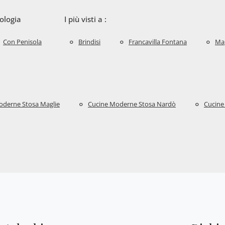
ologia
I più visti a :
Con Penisola
Brindisi
Francavilla Fontana
Mag
oderne Stosa Maglie
Cucine Moderne Stosa Nardò
Cucine