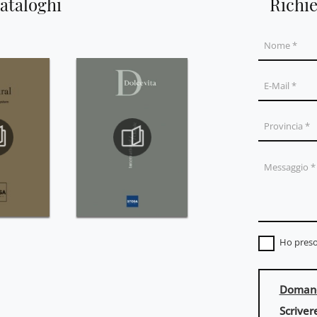
cataloghi
Richi
Ho preso
Domand
Scriver