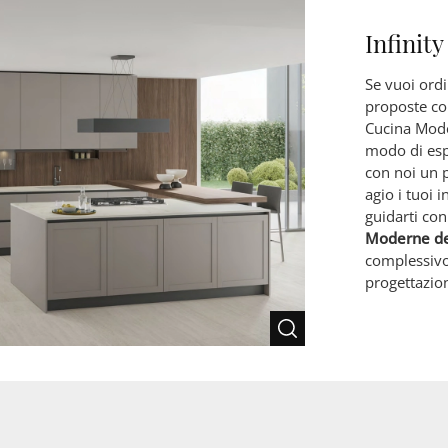
Infinit
Se vuoi ordi
proposte con
Cucina Mode
modo di esp
con noi un p
agio i tuoi i
guidarti con
Moderne de
complessivo
progettazion