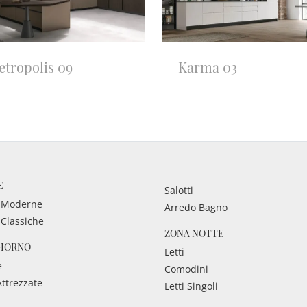
etropolis 09
Karma 03
E
Salotti
 Moderne
Arredo Bagno
 Classiche
ZONA NOTTE
GIORNO
Letti
e
Comodini
Attrezzate
Letti Singoli