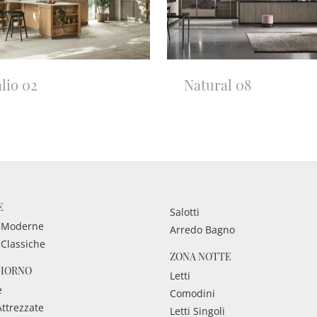
lio 02
Natural 08
E
Salotti
 Moderne
Arredo Bagno
 Classiche
ZONA NOTTE
GIORNO
Letti
e
Comodini
Attrezzate
Letti Singoli