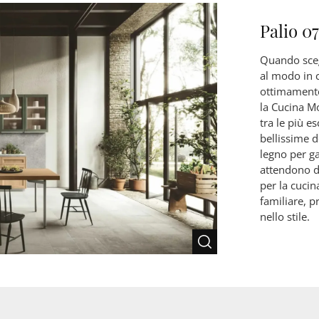
Palio 07
Quando sceg
al modo in cu
ottimamente
la Cucina M
tra le più es
bellissime d
legno per g
attendono d
per la cucin
familiare, 
nello stile.