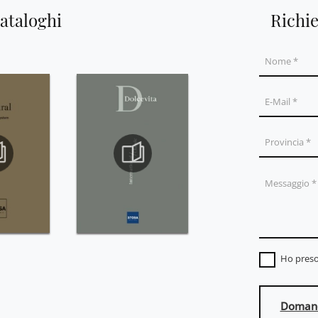
cataloghi
Richi
Ho preso
Domand