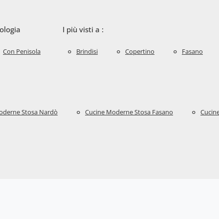
ologia
I più visti a :
Con Penisola
Brindisi
Copertino
Fasano
oderne Stosa Nardò
Cucine Moderne Stosa Fasano
Cucine