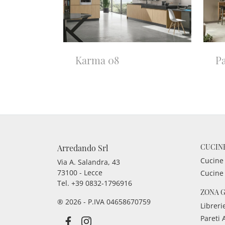
Karma 08
Pa
CUCIN
Arredando Srl
Cucine
Via A. Salandra, 43
73100 - Lecce
Cucine
Tel.
+39 0832-1796916
ZONA 
® 2026 - P.IVA 04658670759
Libreri
Pareti 